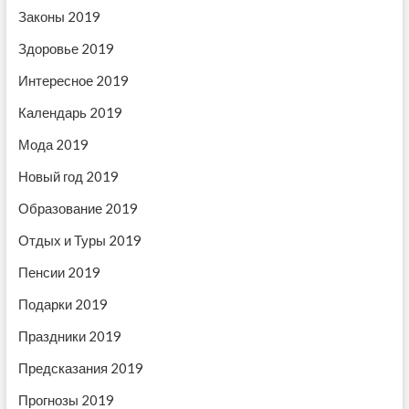
и
с
о
Законы 2019
с
ь
з
ь
:
Здоровье 2019
:
а
Интересное 2019
п
Календарь 2019
и
Мода 2019
с
Новый год 2019
я
Образование 2019
м
Отдых и Туры 2019
Пенсии 2019
Подарки 2019
Праздники 2019
Предсказания 2019
Прогнозы 2019