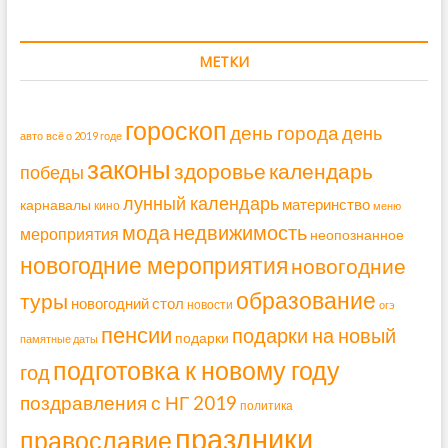
МЕТКИ
гороскоп
день города
день
авто
всё о 2019 годе
законы
здоровье
календарь
победы
лунный календарь
материнство
карнавалы
кино
меню
мода
недвижимость
мероприятия
неопознанное
новогодние мероприятия
новогодние
образование
туры
новогодний стол
новости
огэ
пенсии
подарки на новый
подарки
памятные даты
подготовка к новому году
год
поздравления с НГ 2019
политика
праздники
православие