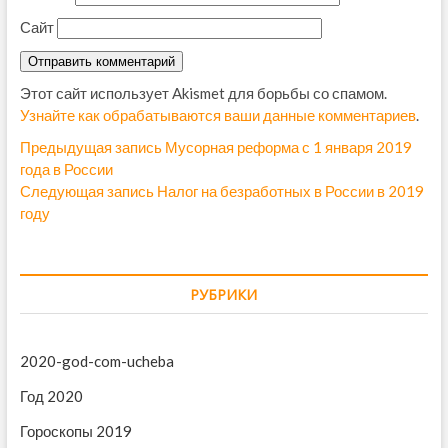
Сайт
Этот сайт использует Akismet для борьбы со спамом.
Узнайте как обрабатываются ваши данные комментариев
.
Н
Предыдущая запись
П
Мусорная реформа с 1 января 2019
года в России
р
а
Следующая запись
С
Налог на безработных в России в 2019
е
в
году
л
д
е
ы
и
д
д
г
у
у
РУБРИКИ
ю
щ
а
щ
а
ц
а
я
2020-god-com-ucheba
и
я
з
з
а
Год 2020
я
а
п
п
Гороскопы 2019
п
и