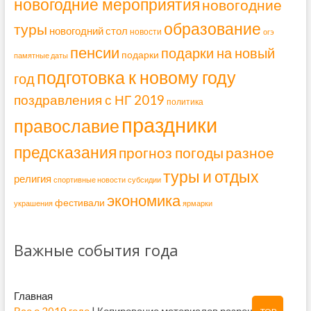
новогодние мероприятия
новогодние
образование
туры
новогодний стол
новости
огэ
пенсии
подарки на новый
подарки
памятные даты
подготовка к новому году
год
поздравления с НГ 2019
политика
праздники
православие
предсказания
прогноз погоды
разное
туры и отдых
религия
спортивные новости
субсидии
экономика
фестивали
украшения
ярмарки
Важные события года
Главная