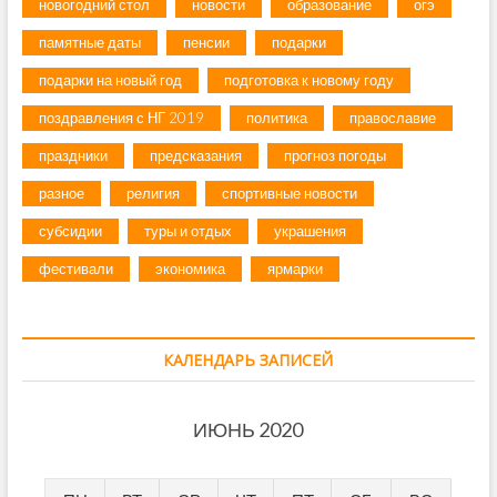
новогодний стол
новости
образование
огэ
памятные даты
пенсии
подарки
подарки на новый год
подготовка к новому году
поздравления с НГ 2019
политика
православие
праздники
предсказания
прогноз погоды
разное
религия
спортивные новости
субсидии
туры и отдых
украшения
фестивали
экономика
ярмарки
КАЛЕНДАРЬ ЗАПИСЕЙ
ИЮНЬ 2020