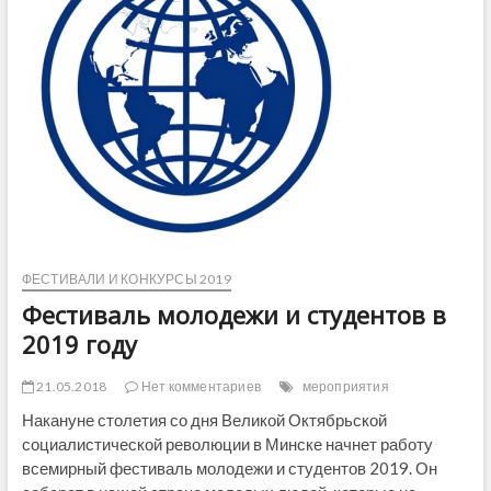
ы
й
д
е
н
ь
з
д
о
р
о
в
ь
я
ФЕСТИВАЛИ И КОНКУРСЫ 2019
2
0
Фестиваль молодежи и студентов в
1
2019 году
9
21.05.2018
Нет комментариев
мероприятия
Накануне столетия со дня Великой Октябрьской
социалистической революции в Минске начнет работу
всемирный фестиваль молодежи и студентов 2019. Он