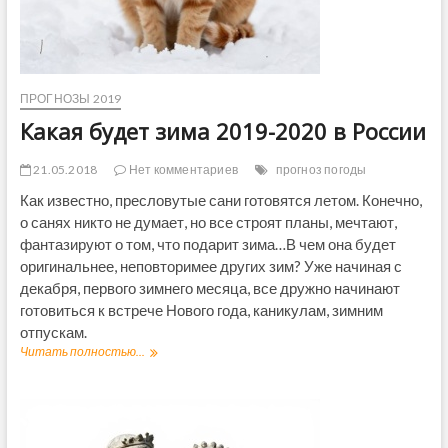
и
и
с
т
у
ПРОГНОЗЫ 2019
д
е
Какая будет зима 2019-2020 в России
н
т
21.05.2018
Нет комментариев
прогноз погоды
о
в
Как известно, пресловутые сани готовятся летом. Конечно,
в
о санях никто не думает, но все строят планы, мечтают,
2
фантазируют о том, что подарит зима…В чем она будет
0
оригинальнее, неповторимее других зим? Уже начиная с
1
9
декабря, первого зимнего месяца, все дружно начинают
г
готовиться к встрече Нового года, каникулам, зимним
о
отпускам.
д
Читать полностью...
К
у
а
к
а
я
б