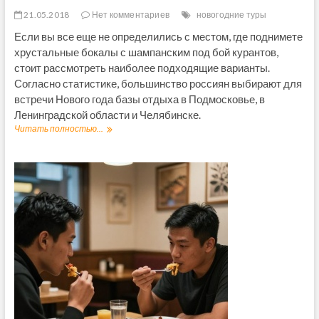
21.05.2018
Нет комментариев
новогодние туры
Если вы все еще не определились с местом, где поднимете
хрустальные бокалы с шампанским под бой курантов,
стоит рассмотреть наиболее подходящие варианты.
Согласно статистике, большинство россиян выбирают для
встречи Нового года базы отдыха в Подмосковье, в
Ленинградской области и Челябинске.
Читать полностью...
Б
а
з
ы
о
т
д
ы
х
а
н
а
Н
о
в