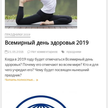
п
о
р
а
т
и
в
2
ПРАЗДНИКИ 2019
0
1
Всемирный день здоровья 2019
9
21.05.2018
Нет комментариев
праздники
Когда в 2019 году будет отмечаться Всемирный день
здоровья? Почему его отмечают во всем мире? Кто и для
чего учредил его? Чему будет посвящен нынешний
праздник?
Читать полностью...
В
с
е
м
и
р
н