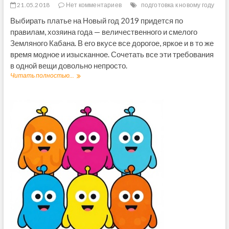
21.05.2018
Нет комментариев
подготовка к новому году
Выбирать платье на Новый год 2019 придется по
правилам, хозяина года — величественного и смелого
Земляного Кабана. В его вкусе все дорогое, яркое и в то же
время модное и изысканное. Сочетать все эти требования
в одной вещи довольно непросто.
Читать полностью...
П
л
а
т
ь
е
н
а
Н
о
в
ы
й
г
о
д
2