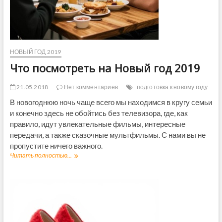
ы
й
г
о
д
2
НОВЫЙ ГОД 2019
0
1
Что посмотреть на Новый год 2019
9
21.05.2018
Нет комментариев
подготовка к новому году
В новогоднюю ночь чаще всего мы находимся в кругу семьи
и конечно здесь не обойтись без телевизора, где, как
правило, идут увлекательные фильмы, интересные
передачи, а также сказочные мультфильмы. С нами вы не
пропустите ничего важного.
Читать полностью...
Ч
т
о
п
о
с
м
о