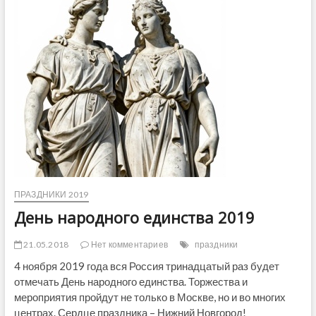
у
д
е
т
з
и
м
а
2
0
1
9
-
2
0
ПРАЗДНИКИ 2019
2
0
День народного единства 2019
в
Р
21.05.2018
Нет комментариев
праздники
о
с
4 ноября 2019 года вся Россия тринадцатый раз будет
с
отмечать День народного единства. Торжества и
и
мероприятия пройдут не только в Москве, но и во многих
и
центрах. Сердце праздника – Нижний Новгород!