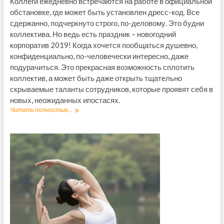
Коллеги ежедневно встречаются на работе в официальной
обстановке, где может быть установлен дресс-код. Все
сдержанно, подчеркнуто строго, по-деловому. Это будни
коллектива. Но ведь есть праздник – новогодний
корпоратив 2019! Когда хочется пообщаться душевно,
конфиденциально, по-человечески интересно, даже
подурачиться. Это прекрасная возможность сплотить
коллектив, а может быть даже открыть тщательно
скрываемые таланты сотрудников, которые проявят себя в
новых, неожиданных ипостасях.
Читать полностью...
Н
о
в
о
г
о
д
н
и
й
к
о
р