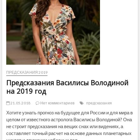
о
д
н
ы
й
д
е
н
ь
м
о
л
о
ПРЕДСКАЗАНИЯ 2019
д
е
Предсказания Василисы Володиной
ж
на 2019 год
и
2
0
21.05.2018
Нет комментариев
предсказания
1
Хотите узнать прогноз на будущее для России и для мира в
9
целом от известного астролога Василисы Володиной? Она
не строит предсказания на вещих снах или видениях, а
составляет точный расчет на основе данных планетарных