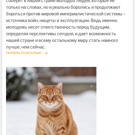
соберет в нашей стране молодых людей, которые не
только на словах, но и реально боролись и продолжают
бороться против мировой империалистической системы –
источника войн, нищеты и эксплуатации. Ведь именно
молодежь несет ответственность перед будущим,
определяя перспективы сегодня, и дает возможность
нашей стране и всему остальному миру стать намного
лучше, чем сейчас.
Читать полностью...
Ф
е
с
т
и
в
а
л
ь
м
о
л
о
д
е
ж