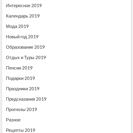
д
а
Интересное 2019
и
н
п
Календарь 2019
о
и
й
Мода 2019
н
с
а
Новый год 2019
2
я
0
Образование 2019
1
м
9
Отдых и Туры 2019
г
о
Пенсии 2019
д
Подарки 2019
Праздники 2019
Предсказания 2019
Прогнозы 2019
Разное
Рецепты 2019