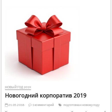
д
н
ы
е
т
у
ф
л
и
2
0
1
9
НОВЫЙ ГОД 2019
Новогодний корпоратив 2019
21.05.2018
1 комментарий
подготовка к новому году