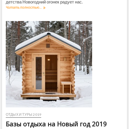
детства Новогодний огонек радует нас.
Читать полностью...
Г
о
л
у
б
о
й
о
г
о
н
е
к
2
0
1
9
ОТДЫХ И ТУРЫ 2019
Базы отдыха на Новый год 2019