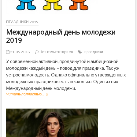
0
1
9
ПРАЗДНИКИ 2019
Международный день молодежи
2019
21.05.2018
Нет комментариев
праздники
У современной активной, продвинутой и амбициозной
молодежи каждый день – повод для праздника. Так уж
устроена молодость. Однако официально утвержденных
молодежных праздников есть несколько. Один из них
Международный день молодежи.
Читать полностью...
М
е
ж
д
у
н
а
р