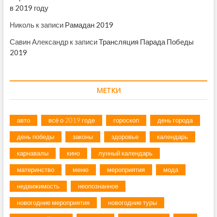
в 2019 году
Николь
к записи
Рамадан 2019
Савин Александр
к записи
Трансляция Парада Победы
2019
МЕТКИ
авто
всё о 2019 годе
гороскоп
день города
день победы
законы
здоровье
календарь
карнавалы
кино
лунный календарь
материнство
меню
мероприятия
мода
недвижимость
неопознанное
новогодние мероприятия
новогодние туры