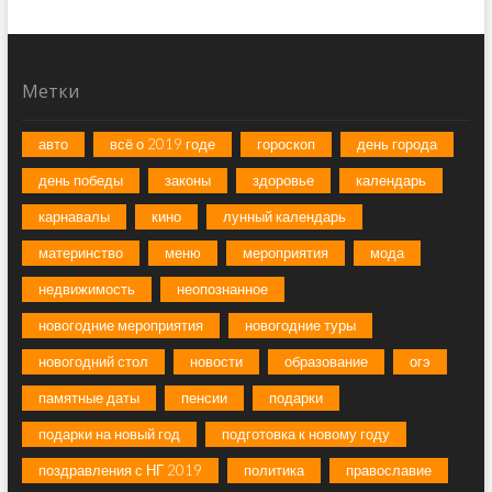
Метки
авто
всё о 2019 годе
гороскоп
день города
день победы
законы
здоровье
календарь
карнавалы
кино
лунный календарь
материнство
меню
мероприятия
мода
недвижимость
неопознанное
новогодние мероприятия
новогодние туры
новогодний стол
новости
образование
огэ
памятные даты
пенсии
подарки
подарки на новый год
подготовка к новому году
поздравления с НГ 2019
политика
православие