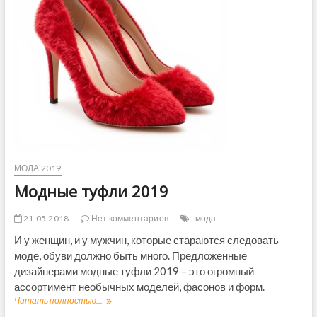
т
р
е
т
ь
н
а
Н
о
в
ы
й
г
МОДА 2019
о
д
Модные туфли 2019
2
0
21.05.2018
Нет комментариев
мода
1
9
И у женщин, и у мужчин, которые стараются следовать
моде, обуви должно быть много. Предложенные
дизайнерами модные туфли 2019 – это огромный
ассортимент необычных моделей, фасонов и форм.
Читать полностью...
М
о