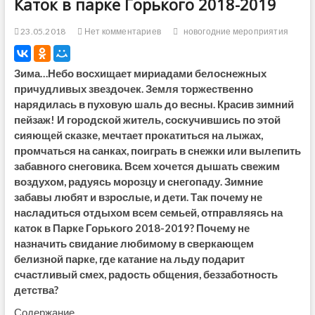
Каток в парке Горького 2018-2019
23.05.2018
Нет комментариев
новогодние мероприятия
Зима…Небо восхищает мириадами белоснежных
причудливых звездочек. Земля торжественно
нарядилась в пуховую шаль до весны. Красив зимний
пейзаж! И городской житель, соскучившись по этой
сияющей сказке, мечтает прокатиться на лыжах,
промчаться на санках, поиграть в снежки или вылепить
забавного снеговика. Всем хочется дышать свежим
воздухом, радуясь морозцу и снегопаду. Зимние
забавы любят и взрослые, и дети. Так почему не
насладиться отдыхом всем семьей, отправляясь на
каток в Парке Горького 2018-2019? Почему не
назначить свидание любимому в сверкающем
белизной парке, где катание на льду подарит
счастливый смех, радость общения, беззаботность
детства?
Содержание