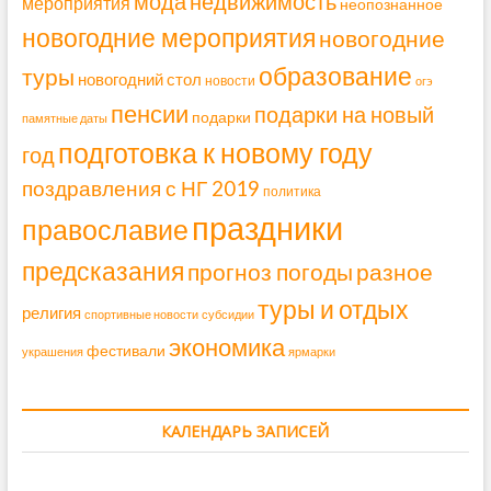
мода
недвижимость
мероприятия
неопознанное
новогодние мероприятия
новогодние
образование
туры
новогодний стол
новости
огэ
пенсии
подарки на новый
подарки
памятные даты
подготовка к новому году
год
поздравления с НГ 2019
политика
праздники
православие
предсказания
прогноз погоды
разное
туры и отдых
религия
спортивные новости
субсидии
экономика
фестивали
украшения
ярмарки
КАЛЕНДАРЬ ЗАПИСЕЙ