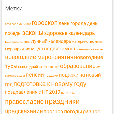
Метки
гороскоп
день города
день
авто
всё о 2019 годе
законы
здоровье
календарь
победы
лунный календарь
материнство
карнавалы
кино
меню
мода
недвижимость
мероприятия
неопознанное
новогодние мероприятия
новогодние
образование
туры
новогодний стол
новости
огэ
пенсии
подарки на новый
подарки
памятные даты
подготовка к новому году
год
поздравления с НГ 2019
политика
праздники
православие
предсказания
прогноз погоды
разное