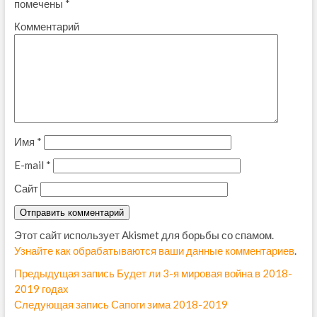
помечены
*
Комментарий
Имя
*
E-mail
*
Сайт
Этот сайт использует Akismet для борьбы со спамом.
Узнайте как обрабатываются ваши данные комментариев
.
Н
Предыдущая запись
П
Будет ли 3-я мировая война в 2018-
2019 годах
р
а
Следующая запись
С
Сапоги зима 2018-2019
е