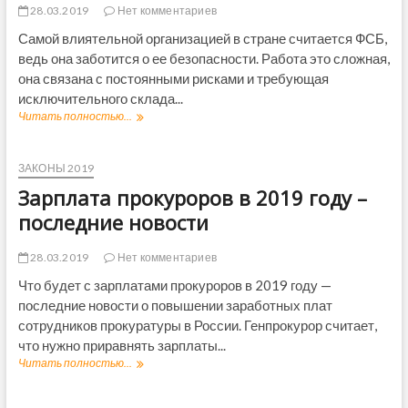
д
р
28.03.2019
Нет комментариев
г
л
о
о
Самой влиятельной организацией в стране считается ФСБ,
я
с
в
п
ведь она заботится о ее безопасности. Работа это сложная,
с
о
о
и
она связана с постоянными рисками и требующая
з
л
я
исключительного склада...
р
у
н
а
Читать полностью...
З
ч
а
с
а
е
м
т
р
н
о
а
п
ЗАКОНЫ 2019
и
т
с
л
я
м
Зарплата прокуроров в 2019 году –
2
а
м
е
0
т
последние новости
а
н
1
а
т
ы
9
Ф
к
т
28.03.2019
Нет комментариев
г
С
а
р
о
Б
Что будет с зарплатами прокуроров в 2019 году —
п
а
д
в
и
последние новости о повышении заработных плат
н
а
2
т
с
сотрудников прокуратуры в России. Генпрокурор считает,
–
0
а
п
что нужно приравнять зарплаты...
п
1
л
о
о
9
Читать полностью...
З
а
р
с
г
а
,
т
л
о
р
о
н