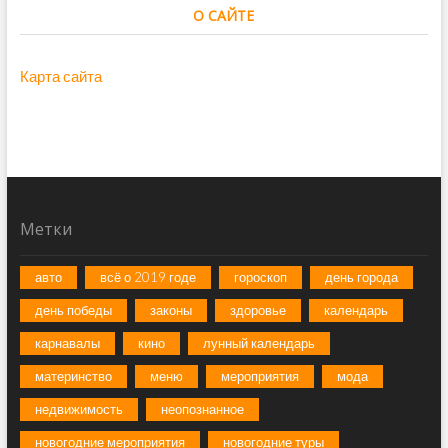
О САЙТЕ
Карта сайта
Метки
авто
всё о 2019 годе
гороскоп
день города
день победы
законы
здоровье
календарь
карнавалы
кино
лунный календарь
материнство
меню
мероприятия
мода
недвижимость
неопознанное
новогодние мероприятия
новогодние туры