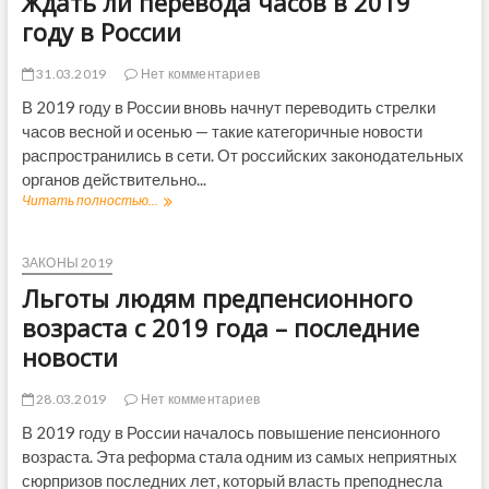
Ждать ли перевода часов в 2019
г
е
з
о
н
году в России
д
т
а
ы
31.03.2019
Нет комментариев
–
н
п
а
В 2019 году в России вновь начнут переводить стрелки
о
м
часов весной и осенью — такие категоричные новости
с
а
распространились в сети. От российских законодательных
л
т
органов действительно...
е
е
д
р
Читать полностью...
Ж
н
и
д
и
н
а
е
с
т
ЗАКОНЫ 2019
н
к
ь
Льготы людям предпенсионного
о
и
л
в
й
и
возраста с 2019 года – последние
о
к
п
новости
с
а
е
т
п
р
и
и
е
28.03.2019
Нет комментариев
т
в
В 2019 году в России началось повышение пенсионного
а
о
возраста. Эта реформа стала одним из самых неприятных
л
д
в
а
сюрпризов последних лет, который власть преподнесла