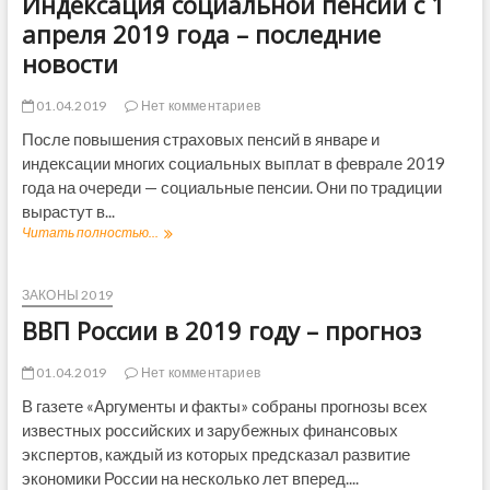
Индексация социальной пенсии с 1
апреля 2019 года – последние
новости
01.04.2019
Нет комментариев
После повышения страховых пенсий в январе и
индексации многих социальных выплат в феврале 2019
года на очереди — социальные пенсии. Они по традиции
вырастут в...
Читать полностью...
И
н
д
е
ЗАКОНЫ 2019
к
ВВП России в 2019 году – прогноз
с
а
ц
01.04.2019
Нет комментариев
и
В газете «Аргументы и факты» собраны прогнозы всех
я
известных российских и зарубежных финансовых
с
о
экспертов, каждый из которых предсказал развитие
ц
экономики России на несколько лет вперед....
и