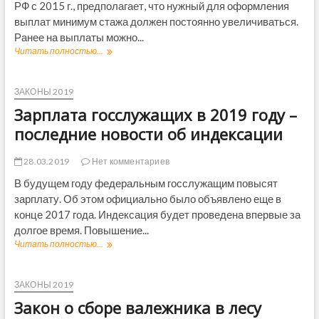
РФ с 2015 г., предполагает, что нужный для оформления
п
а
о
ц
о
выплат минимум стажа должен постоянно увеличиваться.
т
в
и
с
ы
ы
Ранее на выплаты можно...
и
л
2
х
в
Читать полностью...
М
е
0
а
2
и
д
т
в
0
н
н
ы
т
1
и
ЗАКОНЫ 2019
и
с
о
9
м
е
Зарплата госслужащих в 2019 году –
я
м
г
а
н
ч
о
о
л
последние новости об индексации
о
р
б
д
ь
в
у
и
у
н
о
28.03.2019
Нет комментариев
б
л
–
ы
с
л
е
с
й
В будущем году федеральным госслужащим повысят
т
е
й
в
с
и
зарплату. Об этом официально было объявлено еще в
й
е
т
в
конце 2017 года. Индексация будет проведена впервые за
ж
а
П
долгое время. Повышение...
и
ж
Ф
е
д
Читать полностью...
З
Р
н
л
а
о
я
р
в
н
п
ЗАКОНЫ 2019
о
а
л
Закон о сборе валежника в лесу
с
ч
а