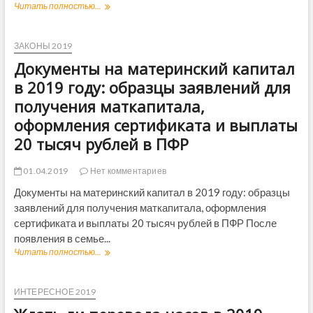
Читать полностью...
В
а
В
л
П
ь
Р
ЗАКОНЫ 2019
н
о
о
Документы на материнский капитал
с
й
с
в 2019 году: образцы заявлений для
п
и
е
получения маткапитала,
и
н
в
оформления сертификата и выплаты
с
2
и
20 тысяч рублей в ПФР
0
и
1
с
9
01.04.2019
Нет комментариев
1
г
а
Документы на материнский капитал в 2019 году: образцы
о
п
заявлений для получения маткапитала, оформления
д
р
у
сертификата и выплаты 20 тысяч рублей в ПФР После
е
–
появления в семье...
л
п
я
Читать полностью...
Д
р
2
о
о
0
к
г
1
у
ИНТЕРЕСНОЕ 2019
н
9
м
о