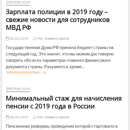
е
д
п
ЗАКОНЫ 2019
ф
о
д
у
л
о
г
Зарплата полиции в 2019 году –
н
а
р
о
и
т
свежие новости для сотрудников
м
н
е
а
л
а
МВД РФ
н
п
е
л
о
р
н
о
в
о
28.03.2019
Нет комментариев
и
г
о
к
я
а
Государственная Дума РФ приняла бюджет страны на
с
у
с
в
т
следующий год. Это значит, что мы можем достоверно
р
е
2
и
о
говорить обо всех параметрах главного финансового
р
0
р
т
документа страны. Разумеется, кроме...
1
о
и
9
Читать полностью...
З
в
ф
г
а
в
и
о
р
2
к
д
п
ЗАКОНЫ 2019
0
а
у
л
1
Минимальный стаж для начисления
т
д
а
9
а
л
т
пенсии с 2019 года в России
г
и
я
а
о
в
л
п
д
28.03.2019
Нет комментариев
ы
е
о
у
п
г
л
Пенсионная реформа, проведение которой стартовало в
–
л
к
и