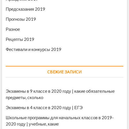
и
н
в
Предсказания 2019
а
р
Прогнозы 2019
я
2
Разное
0
1
Рецепты 2019
9
Фестивали и конкурсы 2019
г
о
д
а
СВЕЖИЕ ЗАПИСИ
Экзамены в 9 классе в 2020 году | какие обязательные
предметы, сколько
Экзамены в 4 классе в 2020 году | ЕГЭ
Школьные программы для начальных классов в 2019-
2020 году | учебные, какие