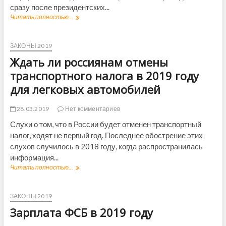
2
ч
сразу после президентских...
0
а
Читать полностью...
Л
1
с
ь
9
о
г
г
в
о
ЗАКОНЫ 2019
о
в
т
д
2
Ждать ли россиянам отмены
ы
у
0
л
транспортного налога в 2019 году
:
1
ю
о
9
для легковых автомобилей
д
б
г
я
р
о
м
28.03.2019
Нет комментариев
а
д
п
з
у
Слухи о том, что в России будет отменен транспортный
р
ц
в
налог, ходят не первый год. Последнее обострение этих
е
ы
Р
д
слухов случилось в 2018 году, когда распространилась
з
о
п
информация...
а
с
е
я
с
Читать полностью...
Ж
н
в
и
д
с
л
и
а
и
е
т
ЗАКОНЫ 2019
о
н
ь
н
Зарплата ФСБ в 2019 году
и
л
н
й
и
о