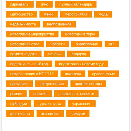
карнавалы
кино
лунный календарь
материнство
меню
мероприятия
мода
недвижимость
неопознанное
новогодние мероприятия
новогодние туры
новогодний стол
новости
образование
огэ
памятные даты
пенсии
подарки
подарки на новый год
подготовка к новому году
поздравления с НГ 2019
политика
православие
праздники
предсказания
прогноз погоды
разное
религия
спортивные новости
субсидии
туры и отдых
украшения
фестивали
экономика
ярмарки