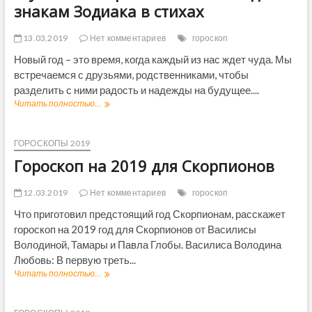
знакам Зодиака в стихах
13.03.2019
Нет комментариев
гороскоп
Новый год – это время, когда каждый из нас ждет чуда. Мы
встречаемся с друзьями, родственниками, чтобы
разделить с ними радость и надежды на будущее....
Читать полностью...
Ш
у
т
о
ГОРОСКОПЫ 2019
ч
Гороскоп на 2019 для Скорпионов
н
ы
й
12.03.2019
Нет комментариев
гороскоп
г
Что приготовил предстоящий год Скорпионам, расскажет
о
гороскоп на 2019 год для Скорпионов от Василисы
р
о
Володиной, Тамары и Павла Глобы. Василиса Володина
с
Любовь: В первую треть...
к
Читать полностью...
Г
о
о
п
р
н
о