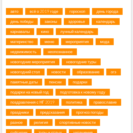
авто
всё о 2019 годе
гороскоп
день города
день победы
законы
здоровье
календарь
карнавалы
кино
лунный календарь
материнство
меню
мероприятия
мода
недвижимость
неопознанное
новогодние мероприятия
новогодние туры
новогодний стол
новости
образование
огэ
памятные даты
пенсии
подарки
подарки на новый год
подготовка к новому году
поздравления с НГ 2019
политика
православие
праздники
предсказания
прогноз погоды
разное
религия
спортивные новости
субсидии
туры и отдых
украшения