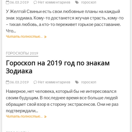
06.03.2019
Нет комментариев
гороскоп
а
2
У Желтой Свиньи есть свои любовные планы на каждый
0
знак зодиака. Кому-то достанется жгучая страсть, кому-то
1
– тихая любовь, а кто-то переживет горькое расставание.
9
Что...
д
л
Читать полностью...
Л
я
ю
Д
б
е
о
ГОРОСКОПЫ 2019
в
в
Гороскоп на 2019 год по знакам
н
ы
Зодиака
й
г
06.03.2019
Нет комментариев
гороскоп
о
р
Наверное, нет человека, который бы не интересовался
о
своим будущим. В последнее время все больше людей
с
обращает свой взор в сторону экстрасенсов. Они не раз
к
подтверждали...
о
п
Читать полностью...
Г
н
о
а
р
2