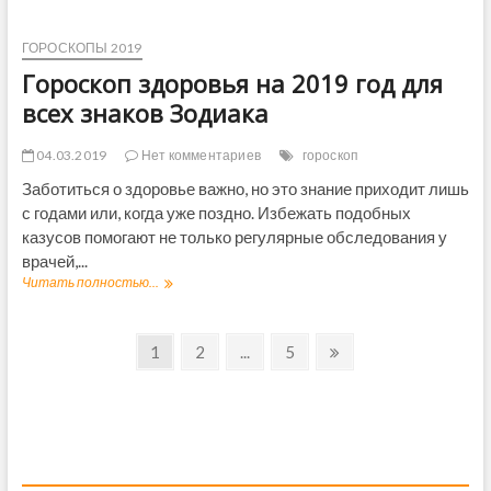
и
о
л
а
р
я
к
о
ГОРОСКОПЫ 2019
Т
а
с
е
Гороскоп здоровья на 2019 год для
к
л
о
всех знаков Зодиака
ь
п
ц
н
о
04.03.2019
Нет комментариев
гороскоп
а
в
2
Заботиться о здоровье важно, но это знание приходит лишь
0
с годами или, когда уже поздно. Избежать подобных
1
казусов помогают не только регулярные обследования у
9
врачей,...
д
л
Читать полностью...
Г
я
о
С
р
Н
т
о
P
1
P
2
...
P
5
N
р
с
a
a
a
e
а
е
к
g
g
g
x
л
о
в
ь
п
e
e
e
t
ц
з
и
p
о
д
a
в
о