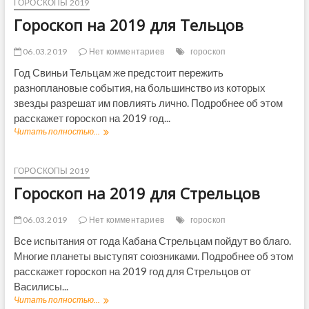
о
ГОРОСКОПЫ 2019
0
с
Гороскоп на 2019 для Тельцов
1
к
9
о
г
п
06.03.2019
Нет комментариев
гороскоп
о
н
Год Свиньи Тельцам же предстоит пережить
д
а
разноплановые события, на большинство из которых
п
2
о
0
звезды разрешат им повлиять лично. Подробнее об этом
з
1
расскажет гороскоп на 2019 год...
н
9
Читать полностью...
Г
а
г
о
к
о
р
а
д
о
ГОРОСКОПЫ 2019
м
п
с
З
о
Гороскоп на 2019 для Стрельцов
к
о
з
о
д
н
п
06.03.2019
Нет комментариев
гороскоп
и
а
н
а
к
Все испытания от года Кабана Стрельцам пойдут во благо.
а
к
а
Многие планеты выступят союзниками. Подробнее об этом
2
а
м
0
расскажет гороскоп на 2019 год для Стрельцов от
З
1
Василисы...
о
9
д
Читать полностью...
Г
д