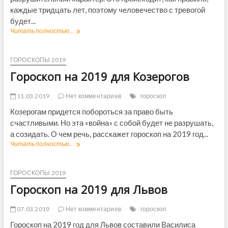
9
т
каждые тридцать лет, поэтому человечество с тревогой
г
и
о
будет...
х
д
Читать полностью...
С
а
п
а
х
о
т
з
у
ГОРОСКОПЫ 2019
н
р
Гороскоп на 2019 для Козерогов
а
н
к
в
а
К
11.03.2019
Нет комментариев
гороскоп
м
о
Козерогам придется побороться за право быть
З
з
о
счастливыми. Но эта «война» с собой будет не разрушать,
е
д
р
а созидать. О чем речь, расскажет гороскоп на 2019 год...
и
о
Читать полностью...
Г
а
г
о
к
е
р
а
2
о
ГОРОСКОПЫ 2019
о
0
с
т
Гороскоп на 2019 для Львов
1
к
Т
7
о
а
-
п
07.03.2019
Нет комментариев
гороскоп
м
2
н
а
0
Гороскоп на 2019 год для Львов составили Василиса
а