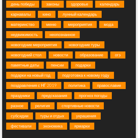
день победы
законы
здоровье
календарь
карнавалы
кино
лунный календарь
материнство
меню
мероприятия
мода
недвижимость
неопознанное
новогодние мероприятия
новогодние туры
новогодний стол
новости
образование
огэ
памятные даты
пенсии
подарки
подарки на новый год
подготовка к новому году
поздравления с НГ 2019
политика
православие
праздники
предсказания
прогноз погоды
разное
религия
спортивные новости
субсидии
туры и отдых
украшения
фестивали
экономика
ярмарки