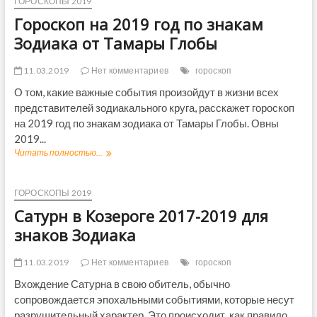
ГОРОСКОПЫ 2019
а
с
2
Гороскоп на 2019 год по знакам
к
0
о
Зодиака от Тамары Глобы
1
п
9
н
г
11.03.2019
Нет комментариев
гороскоп
а
о
2
О том, какие важные события произойдут в жизни всех
д
0
представителей зодиакального круга, расскажет гороскоп
п
1
о
на 2019 год по знакам зодиака от Тамары Глобы. Овны
9
з
2019...
д
н
л
Читать полностью...
Г
а
я
о
к
С
р
а
к
о
ГОРОСКОПЫ 2019
м
о
с
З
Сатурн в Козероге 2017-2019 для
р
к
о
п
о
знаков Зодиака
д
и
п
и
о
н
а
11.03.2019
Нет комментариев
гороскоп
н
а
к
о
2
Вхождение Сатурна в свою обитель, обычно
а
в
0
в
сопровождается эпохальными событиями, которые несут
1
с
разрушительный характер. Это происходит, как правило,