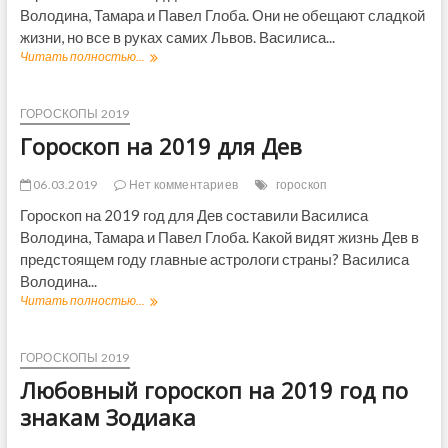
р
1
Володина, Тамара и Павел Глоба. Они не обещают сладкой
2
ы
9
0
жизни, но все в руках самих Львов. Василиса...
Г
д
1
Читать полностью...
Г
л
л
9
о
о
я
д
р
б
з
л
о
ы
ГОРОСКОПЫ 2019
н
я
с
а
Гороскоп на 2019 для Дев
К
к
к
о
о
о
з
п
06.03.2019
Нет комментариев
гороскоп
в
е
н
З
р
Гороскоп на 2019 год для Дев составили Василиса
а
о
о
Володина, Тамара и Павел Глоба. Какой видят жизнь Дев в
2
д
г
0
предстоящем году главные астрологи страны? Василиса
и
о
1
а
Володина...
в
9
к
Читать полностью...
Г
д
а
о
л
р
я
о
ГОРОСКОПЫ 2019
Л
с
ь
Любовный гороскоп на 2019 год по
к
в
о
знакам Зодиака
о
п
в
н