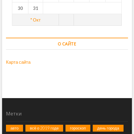
30
31
" Окт
О САЙТЕ
Карта сайта
Метки
авто
всё о 2019 годе
гороскоп
день города