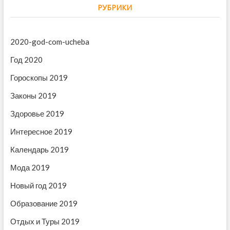
г
g
р
РУБРИКИ
а
о
e
в
ц
ь
2020-god-com-ucheba
я
и
н
Год 2020
а
я
2
Гороскопы 2019
п
0
1
о
Законы 2019
9
г
з
Здоровье 2019
о
д
а
Интересное 2019
д
л
п
Календарь 2019
я
и
в
Мода 2019
с
с
е
Новый год 2019
х
я
з
Образование 2019
н
м
а
Отдых и Туры 2019
к