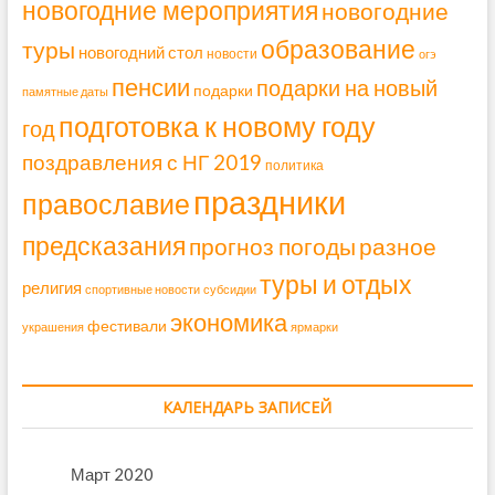
новогодние мероприятия
новогодние
образование
туры
новогодний стол
новости
огэ
пенсии
подарки на новый
подарки
памятные даты
подготовка к новому году
год
поздравления с НГ 2019
политика
праздники
православие
предсказания
прогноз погоды
разное
туры и отдых
религия
спортивные новости
субсидии
экономика
фестивали
украшения
ярмарки
КАЛЕНДАРЬ ЗАПИСЕЙ
Март 2020