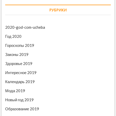
д
д
г
у
у
РУБРИКИ
ю
щ
а
щ
а
ц
а
я
2020-god-com-ucheba
и
я
з
з
а
Год 2020
я
а
п
п
Гороскопы 2019
п
и
и
с
о
Законы 2019
с
ь
з
ь
:
Здоровье 2019
:
а
Интересное 2019
п
Календарь 2019
и
Мода 2019
с
Новый год 2019
я
Образование 2019
м