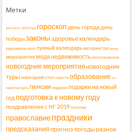
Метки
гороскоп
день города
день
авто
всё о 2019 годе
законы
здоровье
календарь
победы
лунный календарь
материнство
карнавалы
кино
меню
мода
недвижимость
мероприятия
неопознанное
новогодние мероприятия
новогодние
образование
туры
новогодний стол
новости
огэ
пенсии
подарки на новый
подарки
памятные даты
подготовка к новому году
год
поздравления с НГ 2019
политика
праздники
православие
предсказания
прогноз погоды
разное