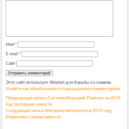
Имя
*
E-mail
*
Сайт
Этот сайт использует Akismet для борьбы со спамом.
Узнайте как обрабатываются ваши данные комментариев
.
Н
Предыдущая запись
П
Система Меркурий. Перенос на 2019
год, последние новости
р
а
Следующая запись
С
Материнский капитал в 2019 году.
е
в
Изменения, свежие новости
л
д
е
ы
и