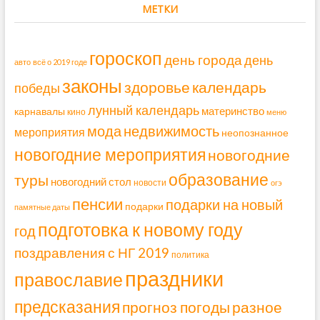
МЕТКИ
гороскоп
день города
день
авто
всё о 2019 годе
законы
здоровье
календарь
победы
лунный календарь
материнство
карнавалы
кино
меню
мода
недвижимость
мероприятия
неопознанное
новогодние мероприятия
новогодние
образование
туры
новогодний стол
новости
огэ
пенсии
подарки на новый
подарки
памятные даты
подготовка к новому году
год
поздравления с НГ 2019
политика
праздники
православие
предсказания
прогноз погоды
разное