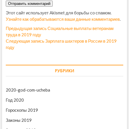
Этот сайт использует Akismet для борьбы со спамом.
Узнайте как обрабатываются ваши данные комментариев
.
Н
Предыдущая запись
П
Социальные выплаты ветеранам
труда в 2019 году
р
а
Следующая запись
С
Зарплата шахтеров в России в 2019
е
в
году
л
д
е
ы
и
д
д
г
у
у
РУБРИКИ
ю
щ
а
щ
а
ц
а
я
2020-god-com-ucheba
и
я
з
з
а
Год 2020
я
а
п
п
Гороскопы 2019
п
и
и
с
о
Законы 2019
с
ь