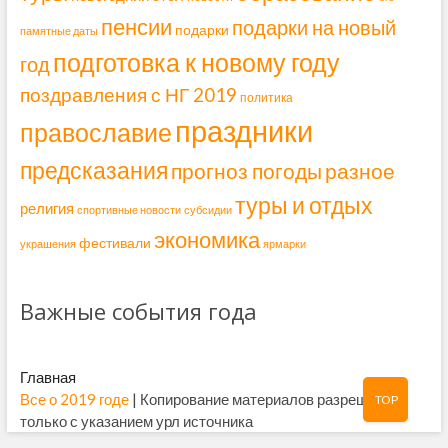
пенсии
подарки на новый
подарки
памятные даты
подготовка к новому году
год
поздравления с НГ 2019
политика
праздники
православие
предсказания
прогноз погоды
разное
туры и отдых
религия
спортивные новости
субсидии
экономика
фестивали
украшения
ярмарки
Важные события года
Главная
Все о 2019 годе
| Копирование материалов разрешено
TOP
только с указанием урл источника