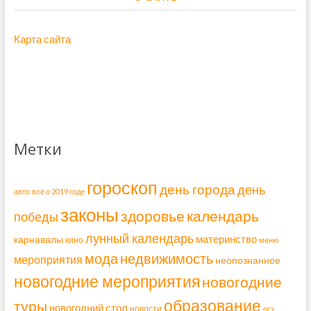
Карта сайта
Метки
гороскоп
день города
день
авто
всё о 2019 годе
законы
здоровье
календарь
победы
лунный календарь
материнство
карнавалы
кино
меню
мода
недвижимость
мероприятия
неопознанное
новогодние мероприятия
новогодние
образование
туры
новогодний стол
новости
огэ