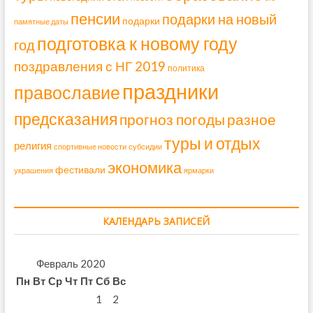
пенсии
подарки на новый
подарки
памятные даты
подготовка к новому году
год
поздравления с НГ 2019
политика
праздники
православие
предсказания
прогноз погоды
разное
туры и отдых
религия
спортивные новости
субсидии
экономика
фестивали
украшения
ярмарки
КАЛЕНДАРЬ ЗАПИСЕЙ
Февраль 2020
Пн
Вт
Ср
Чт
Пт
Сб
Вс
1
2