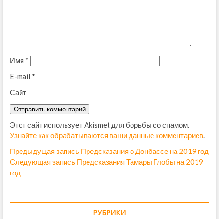
Имя
*
E-mail
*
Сайт
Этот сайт использует Akismet для борьбы со спамом.
Узнайте как обрабатываются ваши данные комментариев
.
Н
Предыдущая запись
П
Предсказания о Донбассе на 2019 год
Следующая запись
С
Предсказания Тамары Глобы на 2019
р
а
год
л
е
в
е
д
д
ы
и
у
д
г
РУБРИКИ
ю
у