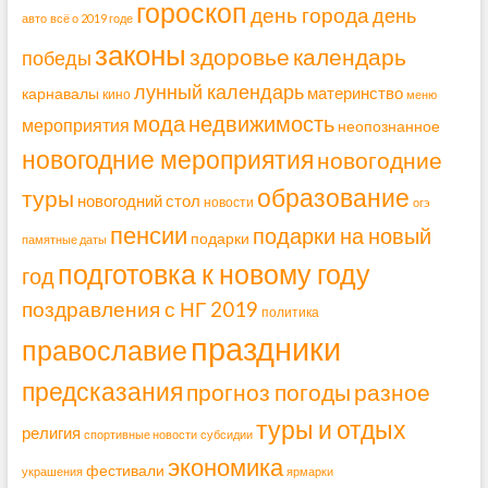
гороскоп
день города
день
авто
всё о 2019 годе
законы
здоровье
календарь
победы
лунный календарь
материнство
карнавалы
кино
меню
мода
недвижимость
мероприятия
неопознанное
новогодние мероприятия
новогодние
образование
туры
новогодний стол
новости
огэ
пенсии
подарки на новый
подарки
памятные даты
подготовка к новому году
год
поздравления с НГ 2019
политика
праздники
православие
предсказания
прогноз погоды
разное
туры и отдых
религия
спортивные новости
субсидии
экономика
фестивали
украшения
ярмарки