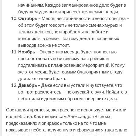
начинаниям. Каждое запланированное дело будет в
будущем удачным и принесет желаемые плоды.
Октябрь
– Месяц нестабильности и непостоянства –
об этом будет говорить не только смена хмурых и
теплых деньков, но и проблемы на работе и
конфликты в семье. Поэтому делать поспешных
выводов все же не стоит.
Ноябрь
– Энергетика месяца будет полностью
способствовать позитивному настроению и
подталкивать к планированию мероприятий. К тому
же этот месяц будет самым благоприятным в году
для заключения брака.
Декабрь
– Даже если вы устали и чувствуете, что
вот-вот расклеитесь, – не опускайте руки. Найдите в
себе силы и должным образом завершите дела.
Составляя прогнозы, экстрасенс не использует магии или
волшебства. Как говорит сам Александр: «В своих
предсказаниях я опираюсь только на то, что мне
показывает небо, а полученную информацию я тщательно