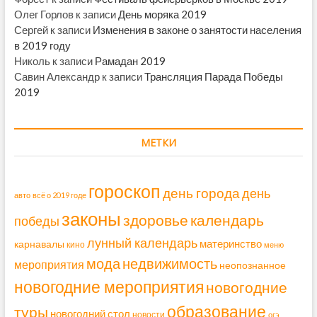
Олег Горлов
к записи
День моряка 2019
Сергей
к записи
Изменения в законе о занятости населения
в 2019 году
Николь
к записи
Рамадан 2019
Савин Александр
к записи
Трансляция Парада Победы
2019
МЕТКИ
гороскоп
день города
день
авто
всё о 2019 годе
законы
здоровье
календарь
победы
лунный календарь
материнство
карнавалы
кино
меню
мода
недвижимость
мероприятия
неопознанное
новогодние мероприятия
новогодние
образование
туры
новогодний стол
новости
огэ