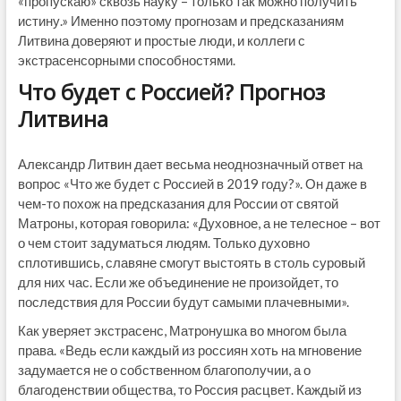
«пропускаю» сквозь науку – только так можно получить
истину.» Именно поэтому прогнозам и предсказаниям
Литвина доверяют и простые люди, и коллеги с
экстрасенсорными способностями.
Что будет с Россией? Прогноз
Литвина
Александр Литвин дает весьма неоднозначный ответ на
вопрос «Что же будет с Россией в 2019 году?». Он даже в
чем-то похож на предсказания для России от святой
Матроны, которая говорила: «Духовное, а не телесное – вот
о чем стоит задуматься людям. Только духовно
сплотившись, славяне смогут выстоять в столь суровый
для них час. Если же объединение не произойдет, то
последствия для России будут самыми плачевными».
Как уверяет экстрасенс, Матронушка во многом была
права. «Ведь если каждый из россиян хоть на мгновение
задумается не о собственном благополучии, а о
благоденствии общества, то Россия расцвет. Каждый из