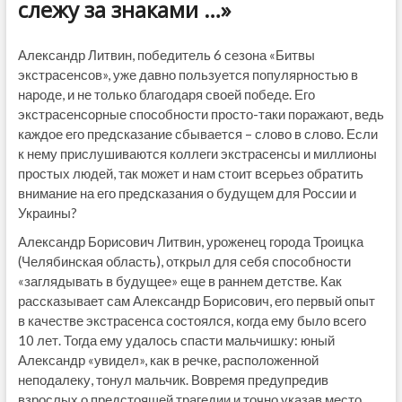
слежу за знаками …»
Александр Литвин, победитель 6 сезона «Битвы
экстрасенсов», уже давно пользуется популярностью в
народе, и не только благодаря своей победе. Его
экстрасенсорные способности просто-таки поражают, ведь
каждое его предсказание сбывается – слово в слово. Если
к нему прислушиваются коллеги экстрасенсы и миллионы
простых людей, так может и нам стоит всерьез обратить
внимание на его предсказания о будущем для России и
Украины?
Александр Борисович Литвин, уроженец города Троицка
(Челябинская область), открыл для себя способности
«заглядывать в будущее» еще в раннем детстве. Как
рассказывает сам Александр Борисович, его первый опыт
в качестве экстрасенса состоялся, когда ему было всего
10 лет. Тогда ему удалось спасти мальчишку: юный
Александр «увидел», как в речке, расположенной
неподалеку, тонул мальчик. Вовремя предупредив
взрослых о предстоящей трагедии и точно указав место,