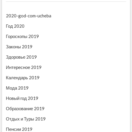
щ
щ
а
а
а
ц
2020-god-com-ucheba
я
я
и
з
з
Год 2020
а
а
я
Гороскопы 2019
п
п
п
и
и
Законы 2019
с
с
о
ь
ь
Здоровье 2019
з
:
:
Интересное 2019
а
Календарь 2019
п
Мода 2019
и
Новый год 2019
с
Образование 2019
я
м
Отдых и Туры 2019
Пенсии 2019