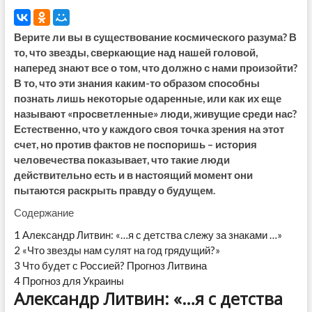
Верите ли вы в существование космического разума? В
то, что звезды, сверкающие над нашей головой,
наперед знают все о том, что должно с нами произойти?
В то, что эти знания каким-то образом способны
познать лишь некоторые одаренные, или как их еще
называют «просветленные» люди, живущие среди нас?
Естественно, что у каждого своя точка зрения на этот
счет, но против фактов не поспоришь – история
человечества показывает, что такие люди
действительно есть и в настоящий момент они
пытаются раскрыть правду о будущем.
Содержание
1
Александр Литвин: «…я с детства слежу за знаками …»
2
«Что звезды нам сулят на год грядущий?»
3
Что будет с Россией? Прогноз Литвина
4
Прогноз для Украины
Александр Литвин: «…я с детства