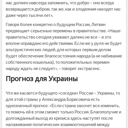
нас должен навсегда запомнить, что добро – оно всегда
возвращается добром, так же, как и злодеяния находят нас
даже через тысячи лет».
Говоря более конкретно о будущем России, Литвин
предвещает серьезные перемены в правительстве. «Наше
правительство сегодня уважают далеко не все – и это
вполне оправдано его действиями. Если же у руля не будет
альтруистических людей, для которых первым делом
будет обеспечение благосостояния народа (а не набивание
собственного кошелька), то положительных перемен
народу ждать не следует», – говорит экстрасенс.
Прогноз для Украины
Что же касается будущего «соседки» России – Украины, то
для этой страны у Александра Борисовича есть
однозначный прогноз: «Если страна захочет все изменить,
то помочь ей в этом сможет только Россия. Благополучие и
долгожданный выход из кризиса здесь наступят после
налаживания политических взаимоотношений между