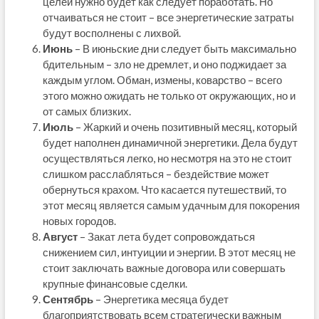
целей нужно будет как следует поработать. Но
отчаиваться не стоит – все энергетические затраты
будут восполнены с лихвой.
Июнь
– В июньские дни следует быть максимально
бдительным – зло не дремлет, и оно поджидает за
каждым углом. Обман, измены, коварство – всего
этого можно ожидать не только от окружающих, но и
от самых близких.
Июль
– Жаркий и очень позитивный месяц, который
будет наполнен динамичной энергетики. Дела будут
осуществляться легко, но несмотря на это не стоит
слишком расслабляться – бездействие может
обернуться крахом. Что касается путешествий, то
этот месяц является самым удачным для покорения
новых городов.
Август
– Закат лета будет сопровождаться
снижением сил, интуиции и энергии. В этот месяц не
стоит заключать важные договора или совершать
крупные финансовые сделки.
Сентябрь
– Энергетика месяца будет
благоприятствовать всем стратегически важным