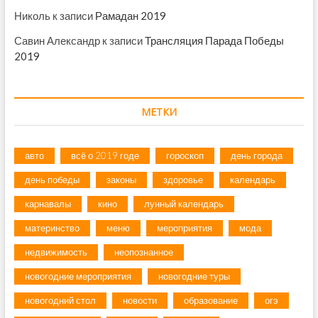
Николь
к записи
Рамадан 2019
Савин Александр
к записи
Трансляция Парада Победы
2019
МЕТКИ
авто
всё о 2019 годе
гороскоп
день города
день победы
законы
здоровье
календарь
карнавалы
кино
лунный календарь
материнство
меню
мероприятия
мода
недвижимость
неопознанное
новогодние мероприятия
новогодние туры
новогодний стол
новости
образование
огэ