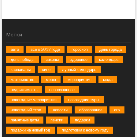
Метки
авто
всё о 2019 годе
гороскоп
день города
день победы
законы
здоровье
календарь
карнавалы
кино
лунный календарь
материнство
меню
мероприятия
мода
недвижимость
неопознанное
новогодние мероприятия
новогодние туры
новогодний стол
новости
образование
огэ
памятные даты
пенсии
подарки
подарки на новый год
подготовка к новому году