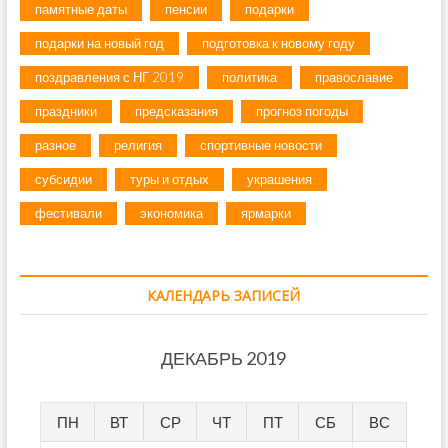
памятные даты
пенсии
подарки
подарки на новый год
подготовка к новому году
поздравления с НГ 2019
политика
православие
праздники
предсказания
прогноз погоды
разное
религия
спортивные новости
субсидии
туры и отдых
украшения
фестивали
экономика
ярмарки
КАЛЕНДАРЬ ЗАПИСЕЙ
ДЕКАБРЬ 2019
ПН
ВТ
СР
ЧТ
ПТ
СБ
ВС