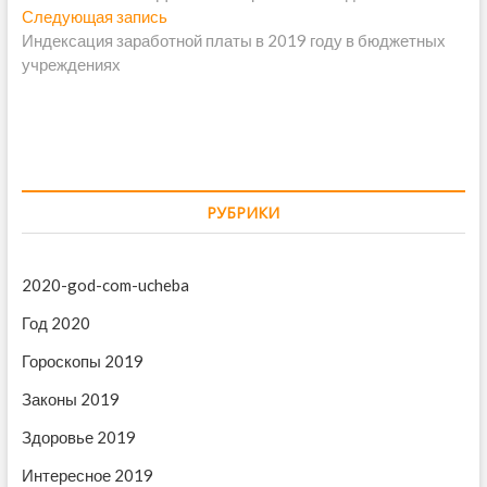
а
Следующая запись
С
е
в
Индексация заработной платы в 2019 году в бюджетных
л
д
учреждениях
е
ы
и
д
д
г
у
у
ю
щ
а
щ
а
ц
а
я
и
я
з
РУБРИКИ
з
а
я
а
п
п
п
и
2020-god-com-ucheba
и
с
о
Год 2020
с
ь
з
ь
:
Гороскопы 2019
:
а
Законы 2019
п
Здоровье 2019
и
Интересное 2019