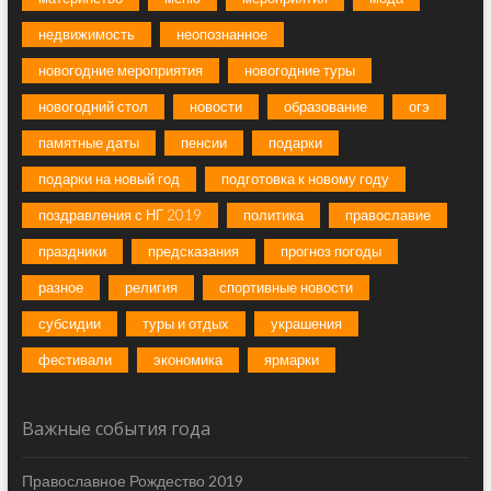
недвижимость
неопознанное
новогодние мероприятия
новогодние туры
новогодний стол
новости
образование
огэ
памятные даты
пенсии
подарки
подарки на новый год
подготовка к новому году
поздравления с НГ 2019
политика
православие
праздники
предсказания
прогноз погоды
разное
религия
спортивные новости
субсидии
туры и отдых
украшения
фестивали
экономика
ярмарки
Важные события года
Православное Рождество 2019