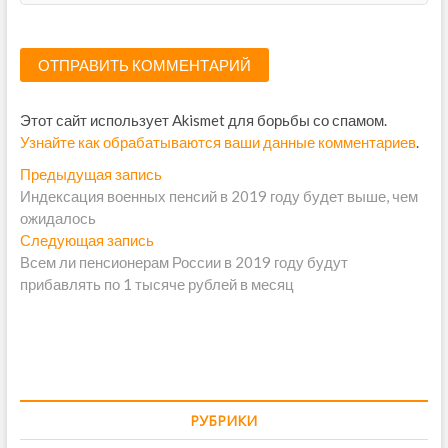
Этот сайт использует Akismet для борьбы со спамом.
Узнайте как обрабатываются ваши данные комментариев
.
Н
Предыдущая запись
П
Индексация военных пенсий в 2019 году будет выше, чем
р
а
ожидалось
е
в
Следующая запись
С
д
Всем ли пенсионерам России в 2019 году будут
л
ы
и
прибавлять по 1 тысяче рублей в месяц
е
д
г
д
у
у
щ
а
ю
а
ц
щ
я
и
а
з
я
а
РУБРИКИ
я
з
п