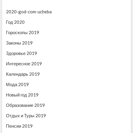
п
а
и
п
с
2020-god-com-ucheba
о
и
ь
з
Год 2020
с
:
ь
а
Гороскопы 2019
:
п
Законы 2019
и
Здоровье 2019
с
Интересное 2019
я
Календарь 2019
м
Мода 2019
Новый год 2019
Образование 2019
Отдых и Туры 2019
Пенсии 2019