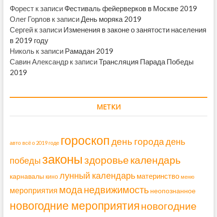
Форест
к записи
Фестиваль фейерверков в Москве 2019
Олег Горлов
к записи
День моряка 2019
Сергей
к записи
Изменения в законе о занятости населения
в 2019 году
Николь
к записи
Рамадан 2019
Савин Александр
к записи
Трансляция Парада Победы
2019
МЕТКИ
гороскоп
день города
день
авто
всё о 2019 годе
законы
здоровье
календарь
победы
лунный календарь
материнство
карнавалы
кино
меню
мода
недвижимость
мероприятия
неопознанное
новогодние мероприятия
новогодние