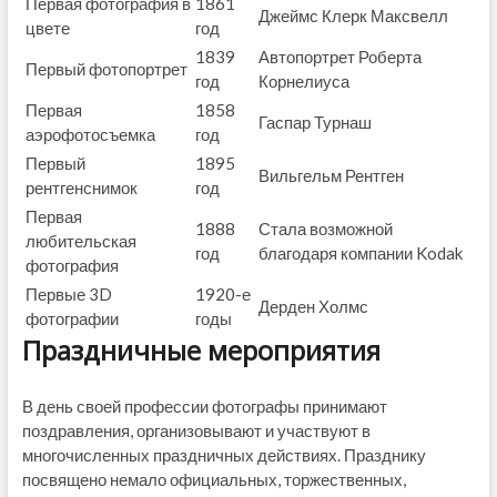
Первая фотография в
1861
Джеймс Клерк Максвелл
цвете
год
1839
Автопортрет Роберта
Первый фотопортрет
год
Корнелиуса
Первая
1858
Гаспар Турнаш
аэрофотосъемка
год
Первый
1895
Вильгельм Рентген
рентгенснимок
год
Первая
1888
Стала возможной
любительская
год
благодаря компании Kodak
фотография
Первые 3D
1920-е
Дерден Холмс
фотографии
годы
Праздничные мероприятия
В день своей профессии фотографы принимают
поздравления, организовывают и участвуют в
многочисленных праздничных действиях. Празднику
посвящено немало официальных, торжественных,