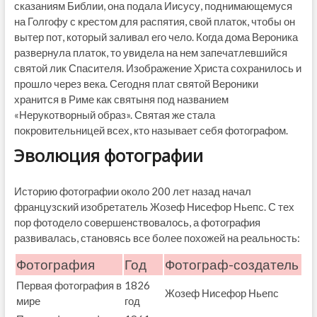
сказаниям Библии, она подала Иисусу, поднимающемуся
на Голгофу с крестом для распятия, свой платок, чтобы он
вытер пот, который заливал его чело. Когда дома Вероника
развернула платок, то увидела на нем запечатлевшийся
святой лик Спасителя. Изображение Христа сохранилось и
прошло через века. Сегодня плат святой Вероники
хранится в Риме как святыня под названием
«Нерукотворный образ». Святая же стала
покровительницей всех, кто называет себя фотографом.
Эволюция фотографии
Историю фотографии около 200 лет назад начал
французский изобретатель Жозеф Нисефор Ньепс. С тех
пор фотодело совершенствовалось, а фотография
развивалась, становясь все более похожей на реальность:
Фотография
Год
Фотограф-создатель
Первая фотография в
1826
Жозеф Нисефор Ньепс
мире
год