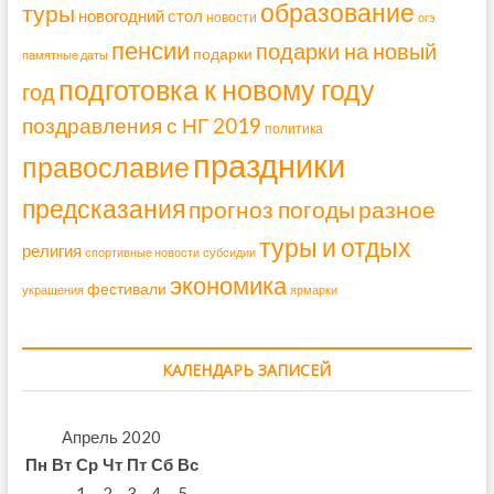
образование
туры
новогодний стол
новости
огэ
пенсии
подарки на новый
подарки
памятные даты
подготовка к новому году
год
поздравления с НГ 2019
политика
праздники
православие
предсказания
прогноз погоды
разное
туры и отдых
религия
спортивные новости
субсидии
экономика
фестивали
украшения
ярмарки
КАЛЕНДАРЬ ЗАПИСЕЙ
Апрель 2020
Пн
Вт
Ср
Чт
Пт
Сб
Вс
1
2
3
4
5