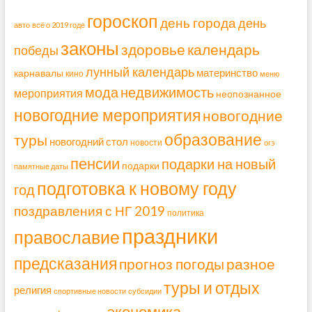
гороскоп
день города
день
авто
всё о 2019 годе
законы
здоровье
календарь
победы
лунный календарь
материнство
карнавалы
кино
меню
мода
недвижимость
мероприятия
неопознанное
новогодние мероприятия
новогодние
образование
туры
новогодний стол
новости
огэ
пенсии
подарки на новый
подарки
памятные даты
подготовка к новому году
год
поздравления с НГ 2019
политика
праздники
православие
предсказания
прогноз погоды
разное
туры и отдых
религия
спортивные новости
субсидии
экономика