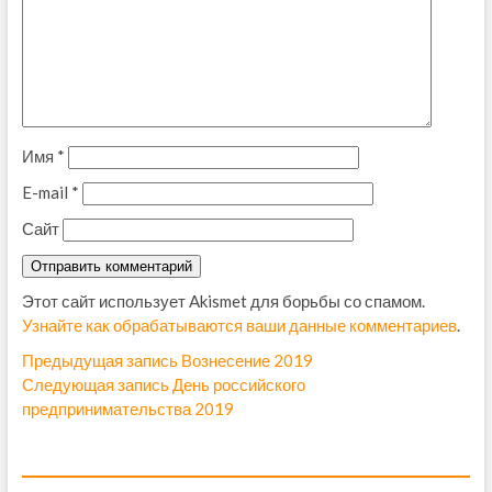
Имя
*
E-mail
*
Сайт
Этот сайт использует Akismet для борьбы со спамом.
Узнайте как обрабатываются ваши данные комментариев
.
Н
Предыдущая запись
П
Вознесение 2019
Следующая запись
С
День российского
р
а
предпринимательства 2019
л
е
в
е
д
д
ы
и
у
д