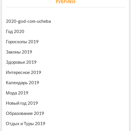
г
РУБРИКИ
ю
у
щ
щ
а
а
а
ц
2020-god-com-ucheba
я
я
и
з
з
Год 2020
а
а
я
Гороскопы 2019
п
п
п
и
и
Законы 2019
с
с
о
ь
ь
Здоровье 2019
з
:
:
Интересное 2019
а
Календарь 2019
п
Мода 2019
и
Новый год 2019
с
Образование 2019
я
м
Отдых и Туры 2019