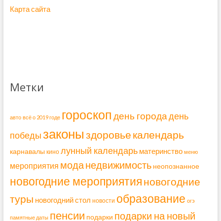
Карта сайта
Метки
гороскоп
день города
день
авто
всё о 2019 годе
законы
здоровье
календарь
победы
лунный календарь
материнство
карнавалы
кино
меню
мода
недвижимость
мероприятия
неопознанное
новогодние мероприятия
новогодние
образование
туры
новогодний стол
новости
огэ
пенсии
подарки на новый
подарки
памятные даты