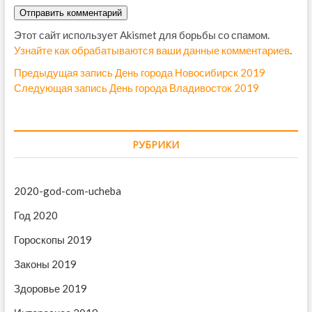
Этот сайт использует Akismet для борьбы со спамом.
Узнайте как обрабатываются ваши данные комментариев
.
Н
Предыдущая запись
П
День города Новосибирск 2019
Следующая запись
С
День города Владивосток 2019
р
а
л
е
в
е
д
д
ы
и
РУБРИКИ
у
д
г
ю
у
щ
щ
а
2020-god-com-ucheba
а
а
ц
я
я
Год 2020
и
з
з
Гороскопы 2019
а
а
я
п
п
Законы 2019
п
и
и
с
с
Здоровье 2019
о
ь
ь