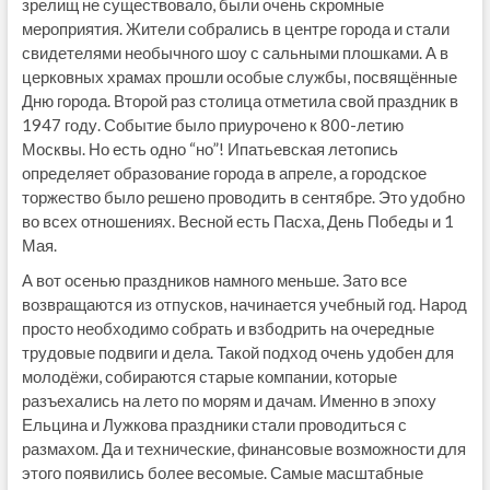
зрелищ не существовало, были очень скромные
мероприятия. Жители собрались в центре города и стали
свидетелями необычного шоу с сальными плошками. А в
церковных храмах прошли особые службы, посвящённые
Дню города. Второй раз столица отметила свой праздник в
1947 году. Событие было приурочено к 800-летию
Москвы. Но есть одно “но”! Ипатьевская летопись
определяет образование города в апреле, а городское
торжество было решено проводить в сентябре. Это удобно
во всех отношениях. Весной есть Пасха, День Победы и 1
Мая.
А вот осенью праздников намного меньше. Зато все
возвращаются из отпусков, начинается учебный год. Народ
просто необходимо собрать и взбодрить на очередные
трудовые подвиги и дела. Такой подход очень удобен для
молодёжи, собираются старые компании, которые
разъехались на лето по морям и дачам. Именно в эпоху
Ельцина и Лужкова праздники стали проводиться с
размахом. Да и технические, финансовые возможности для
этого появились более весомые. Самые масштабные