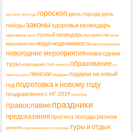
гороскоп
день города
день
авто
всё о 2019 годе
законы
здоровье
календарь
победы
лунный календарь
материнство
карнавалы
кино
меню
мода
недвижимость
мероприятия
неопознанное
новогодние мероприятия
новогодние
образование
туры
новогодний стол
новости
огэ
пенсии
подарки на новый
подарки
памятные даты
подготовка к новому году
год
поздравления с НГ 2019
политика
праздники
православие
предсказания
прогноз погоды
разное
туры и отдых
религия
спортивные новости
субсидии