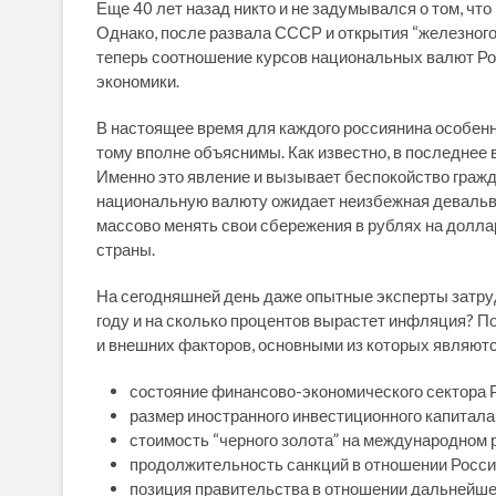
Еще 40 лет назад никто и не задумывался о том, что
Однако, после развала СССР и открытия “железного
теперь соотношение курсов национальных валют Ро
экономики.
В настоящее время для каждого россиянина особенн
тому вполне объяснимы. Как известно, в последнее 
Именно это явление и вызывает беспокойство гражда
национальную валюту ожидает неизбежная девальва
массово менять свои сбережения в рублях на долла
страны.
На сегодняшней день даже опытные эксперты затруд
году и на сколько процентов вырастет инфляция? По 
и внешних факторов, основными из которых являютс
состояние финансово-экономического сектора 
размер иностранного инвестиционного капитала
стоимость “черного золота” на международном 
продолжительность санкций в отношении Росси
позиция правительства в отношении дальнейшег