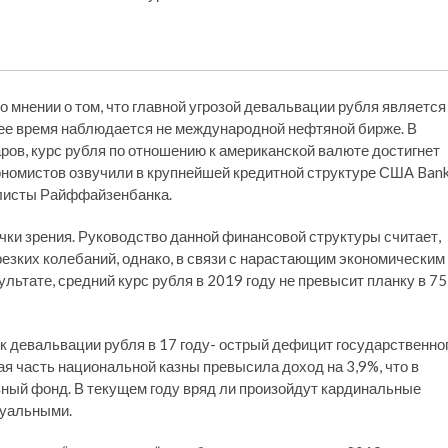
мнении о том, что главной угрозой девальвации рубля является
днее время наблюдается не международной нефтяной бирже. В
ров, курс рубля по отношению к американской валюте достигнет
кономистов озвучили в крупнейшей кредитной структуре США Ban
алисты Райффайзенбанка.
ки зрения. Руководство данной финансовой структуры считает,
резких колебаний, однако, в связи с нарастающим экономическим
ультате, средний курс рубля в 2019 году не превысит планку в 75
к девальвации рубля в 17 году- острый дефицит государственно
я часть национальной казны превысила доход на 3,9%, что в
вный фонд. В текущем году вряд ли произойдут кардинальные
туальными.