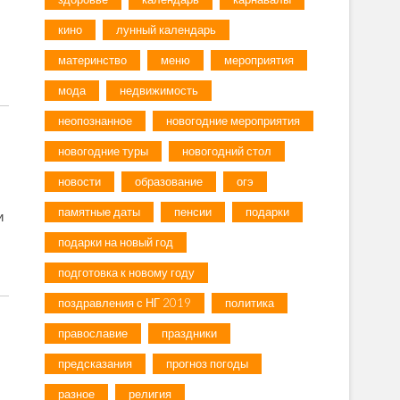
кино
лунный календарь
материнство
меню
мероприятия
мода
недвижимость
неопознанное
новогодние мероприятия
новогодние туры
новогодний стол
новости
образование
огэ
памятные даты
пенсии
подарки
и
подарки на новый год
подготовка к новому году
поздравления с НГ 2019
политика
православие
праздники
предсказания
прогноз погоды
разное
религия