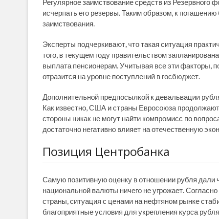
Регулярное заимствование средств из Резервного ф
исчерпать его резервы. Таким образом, к погашени
заимствования.
Эксперты подчеркивают, что такая ситуация практи
того, в текущем году правительством запланирован
выплата пенсионерам. Учитывая все эти факторы, п
отразится на уровне поступлений в госбюджет.
Дополнительной предпосылкой к девальвации рубля 
Как известно, США и страны Евросоюза продолжают 
стороны никак не могут найти компромисс по вопрос
достаточно негативно влияет на отечественную эконо
Позиция Центробанка
Самую позитивную оценку в отношении рубля дали ч
национальной валюты ничего не угрожает. Согласно
страны, ситуация с ценами на нефтяном рынке стаби
благоприятные условия для укрепления курса рубля