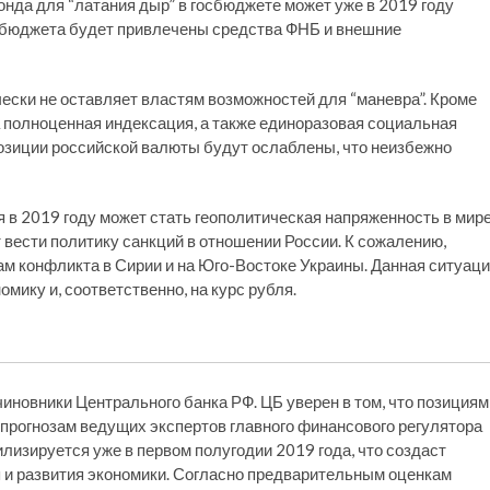
онда для “латания дыр” в госбюджете может уже в 2019 году
ю бюджета будет привлечены средства ФНБ и внешние
чески не оставляет властям возможностей для “маневра”. Кроме
а полноценная индексация, а также единоразовая социальная
озиции российской валюты будут ослаблены, что неизбежно
в 2019 году может стать геополитическая напряженность в мире
вести политику санкций в отношении России. К сожалению,
ам конфликта в Сирии и на Юго-Востоке Украины. Данная ситуац
мику и, соответственно, на курс рубля.
иновники Центрального банка РФ. ЦБ уверен в том, что позициям
 прогнозам ведущих экспертов главного финансового регулятора
лизируется уже в первом полугодии 2019 года, что создаст
 и развития экономики. Согласно предварительным оценкам