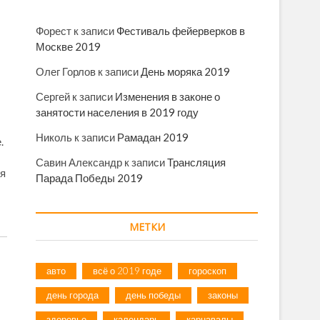
Форест
к записи
Фестиваль фейерверков в
Москве 2019
Олег Горлов
к записи
День моряка 2019
Сергей
к записи
Изменения в законе о
занятости населения в 2019 году
Николь
к записи
Рамадан 2019
.
Савин Александр
к записи
Трансляция
ия
Парада Победы 2019
МЕТКИ
авто
всё о 2019 годе
гороскоп
день города
день победы
законы
здоровье
календарь
карнавалы