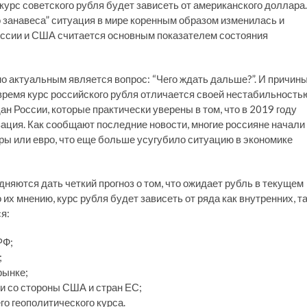
 курс советского рубля будет зависеть от американского доллара.
 занавеса” ситуация в мире коренным образом изменилась и
ссии и США считается основным показателем состояния
о актуальным является вопрос: “Чего ждать дальше?”. И причин
время курс российского рубля отличается своей нестабильность
н России, которые практически уверены в том, что в 2019 году
ция. Как сообщают последние новости, многие россияне начали
ры или евро, что еще больше усугубило ситуацию в экономике
няются дать четкий прогноз о том, что ожидает рубль в текущем
их мнению, курс рубля будет зависеть от ряда как внутренних, т
я:
РФ;
;
рынке;
и со стороны США и стран ЕС;
о геополитического курса.