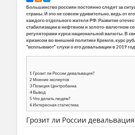
Большинство россиян постоянно следят за сит
страны. И это не совсем удивительно, ведь от е
каждого отдельного жителя РФ. Развитие отече
стабилизации в нефтяном и золото-валютном се
регуляторами курса национальной валюты. В св
кризисом во внешней политике Кремля, курс руб
“всплывают” слухи о его девальвации в 2019 год
1
Грозит ли России девальвация?
2
Мнение экспертов
3
Позиция Центробанка
4
Вывод
5
Что делать людям?
6
Интересная статистика
Грозит ли России девальвация