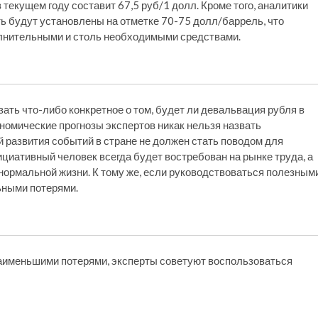
 текущем году составит 67,5 руб/1 долл. Кроме того, аналитики
ь будут установлены на отметке 70-75 долл/баррель, что
олнительными и столь необходимыми средствами.
ть что-либо конкретное о том, будет ли девальвация рубля в
номические прогнозы экспертов никак нельзя назвать
 развития событий в стране не должен стать поводом для
нициативный человек всегда будет востребован на рынке труда, а
нормальной жизни. К тому же, если руководствоваться полезным
ьными потерями.
наименьшими потерями, эксперты советуют воспользоваться