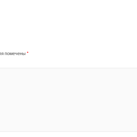
ля помечены
*