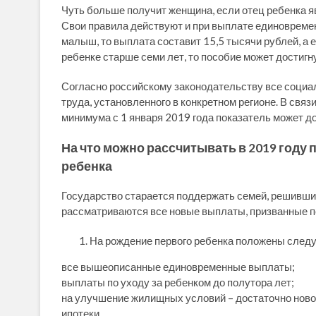
Чуть больше получит женщина, если отец ребенка я
Свои правила действуют и при выплате единовремен
малыш, то выплата составит 15,5 тысячи рублей, а е
ребенке старше семи лет, то пособие может достигн
Согласно российскому законодательству все соци
труда, установленного в конкретном регионе. В св
минимума с 1 января 2019 года показатель может до
На что можно рассчитывать в 2019 году 
ребенка
Государство старается поддержать семей, решивши
рассматриваются все новые выплаты, призванные п
На рождение первого ребенка положены след
все вышеописанные единовременные выплаты;
выплаты по уходу за ребенком до полутора лет;
на улучшение жилищных условий – достаточно ново
ипотеки.