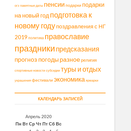
пенсии
подарки
подарки
огэ
памятные даты
подготовка к
на новый год
новому году
поздравления с НГ
православие
2019
политика
праздники
предсказания
прогноз погоды
разное
религия
туры и отдых
спортивные новости
субсидии
экономика
фестивали
украшения
ярмарки
КАЛЕНДАРЬ ЗАПИСЕЙ
Апрель 2020
Пн
Вт
Ср
Чт
Пт
Сб
Вс