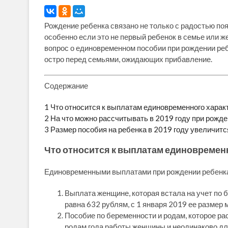
Рождение ребенка связано не только с радостью поя
особенно если это не первый ребенок в семье или
вопрос о единовременном пособии при рождении реб
остро перед семьями, ожидающих прибавление.
Содержание
1
Что относится к выплатам единовременного характе
2
На что можно рассчитывать в 2019 году при рожден
3
Размер пособия на ребенка в 2019 году увеличитс
Что относится к выплатам единовременно
Единовременными выплатами при рождении ребенка 
Выплата женщине, которая встала на учет по б
равна 632 рублям, с 1 января 2019 ее размер 
Пособие по беременности и родам, которое р
родам года работы женщины и неодинаково для