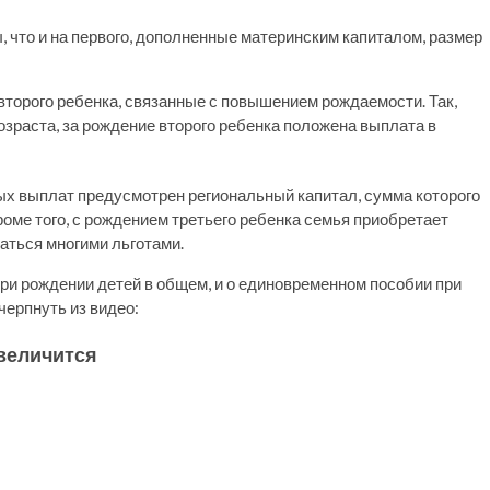
, что и на первого, дополненные материнским капиталом, размер
второго ребенка, связанные с повышением рождаемости. Так,
озраста, за рождение второго ребенка положена выплата в
ых выплат предусмотрен региональный капитал, сумма которого
оме того, с рождением третьего ребенка семья приобретает
ваться многими льготами.
и рождении детей в общем, и о единовременном пособии при
черпнуть из видео:
увеличится