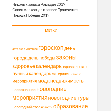
Николь
к записи
Рамадан 2019
Савин Александр
к записи
Трансляция
Парада Победы 2019
МЕТКИ
гороскоп
день
авто
всё о 2019 годе
законы
города
день победы
здоровье
календарь
карнавалы
кино
лунный календарь
материнство
меню
мода
недвижимость
мероприятия
новогодние
неопознанное
мероприятия
новогодние туры
образование
новогодний стол
новости