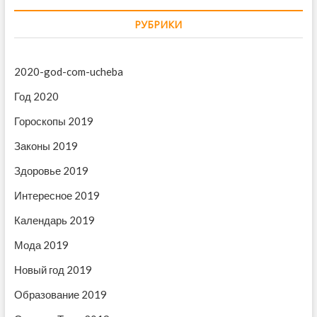
а
щ
ц
я
а
РУБРИКИ
и
з
я
а
з
я
п
а
2020-god-com-ucheba
п
и
п
Год 2020
с
и
о
ь
с
Гороскопы 2019
з
:
ь
Законы 2019
:
а
Здоровье 2019
п
и
Интересное 2019
с
Календарь 2019
я
Мода 2019
м
Новый год 2019
Образование 2019