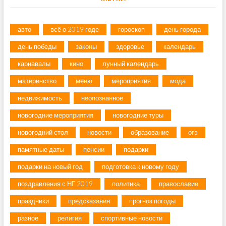
авто
всё о 2019 годе
гороскоп
день города
день победы
законы
здоровье
календарь
карнавалы
кино
лунный календарь
материнство
меню
мероприятия
мода
недвижимость
неопознанное
новогодние мероприятия
новогодние туры
новогодний стол
новости
образование
огэ
памятные даты
пенсии
подарки
подарки на новый год
подготовка к новому году
поздравления с НГ 2019
политика
православие
праздники
предсказания
прогноз погоды
разное
религия
спортивные новости