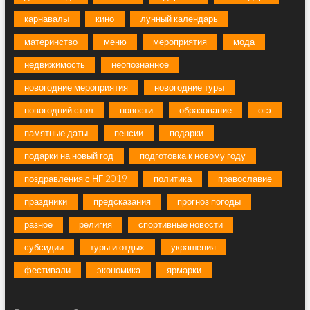
карнавалы
кино
лунный календарь
материнство
меню
мероприятия
мода
недвижимость
неопознанное
новогодние мероприятия
новогодние туры
новогодний стол
новости
образование
огэ
памятные даты
пенсии
подарки
подарки на новый год
подготовка к новому году
поздравления с НГ 2019
политика
православие
праздники
предсказания
прогноз погоды
разное
религия
спортивные новости
субсидии
туры и отдых
украшения
фестивали
экономика
ярмарки