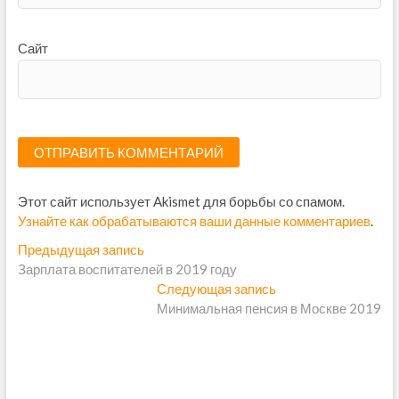
Сайт
Этот сайт использует Akismet для борьбы со спамом.
Узнайте как обрабатываются ваши данные комментариев
.
Н
Предыдущая запись
П
Зарплата воспитателей в 2019 году
р
а
е
Следующая запись
С
в
д
Минимальная пенсия в Москве 2019
л
ы
е
и
д
д
г
у
у
щ
ю
а