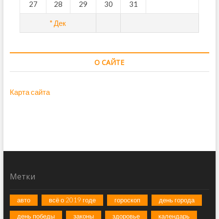
27
28
29
30
31
" Дек
О САЙТЕ
Карта сайта
Метки
авто
всё о 2019 годе
гороскоп
день города
день победы
законы
здоровье
календарь