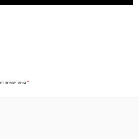
ля помечены
*