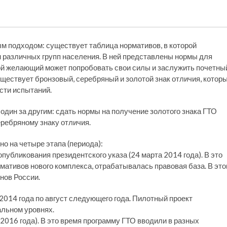
м подходом: существует таблица нормативов, в которой
 различных групп населения. В ней представлены нормы для
бой желающий может попробовать свои силы и заслужить почетны
уществует бронзовый, серебряный и золотой знак отличия, котор
сти испытаний.
 один за другим: сдать нормы на получение золотого знака ГТО
ребряному знаку отличия.
 на четыре этапа (периода):
убликования президентского указа (24 марта 2014 года). В это
ативов нового комплекса, отрабатывалась правовая база. В эт
нов России.
014 года по август следующего года. Пилотный проект
альном уровнях.
2016 года). В это время программу ГТО вводили в разных