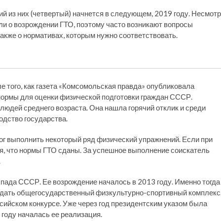
й из них (четвертый) начнется в следующем, 2019 году. Несмот
ли о возрождении ГТО, поэтому часто возникают вопросы
 также о нормативах, которым нужно соответствовать.
е того, как газета «Комсомольская правда» опубликовала
нормы для оценки физической подготовки граждан СССР.
людей среднего возраста. Она нашла горячий отклик и среди
одство государства.
ог выполнить некоторый ряд физический упражнений. Если при
ся, что нормы ГТО сданы. За успешное выполнение соискатель
.
пада СССР. Ее возрождение началось в 2013 году. Именно тогда
здать общегосударственный физкультурно-спортивный комплекс
ийском конкурсе. Уже через год президентским указом была
 году началась ее реализация.