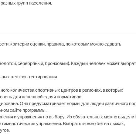
 разных групп населения.
ти, критерии оценки, правила, по которым можно сдавать
золотой, серебряный, бронзовый). Каждый человек может выбра
ных центров тестирования.
ого количества спортивных центров в регионах, в которых
овень для успешной сдачи нормативов.
ирована. Она предусматривает нормы для людей различного по
ьном сайте программы.
жнения и упражнения по выбору. Из обязательных можно выдели
ые гимнастические упражнения. Выбрать можно бег на лыжах,
угое.