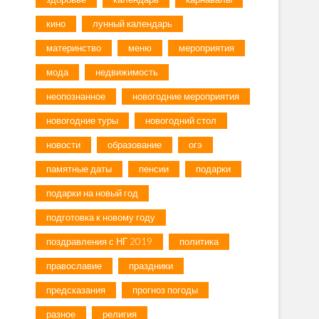
кино
лунный календарь
материнство
меню
мероприятия
мода
недвижимость
неопознанное
новогодние мероприятия
новогодние туры
новогодний стол
новости
образование
огэ
памятные даты
пенсии
подарки
подарки на новый год
подготовка к новому году
поздравления с НГ 2019
политика
православие
праздники
предсказания
прогноз погоды
разное
религия