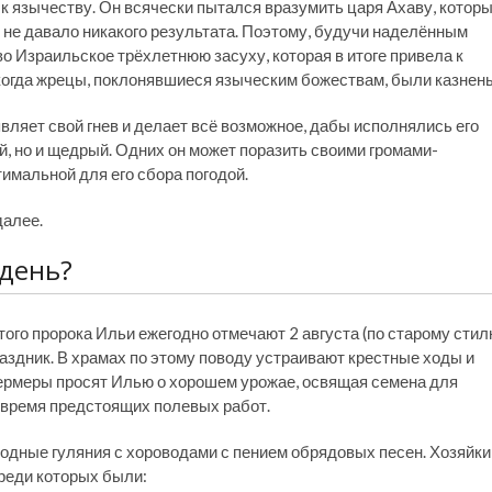
к язычеству. Он всячески пытался вразумить царя Ахаву, котор
о не давало никакого результата. Поэтому, будучи наделённым
 Израильское трёхлетнюю засуху, которая в итоге привела к
 когда жрецы, поклонявшиеся языческим божествам, были казнен
вляет свой гнев и делает всё возможное, дабы исполнялись его
ый, но и щедрый. Одних он может поразить своими громами-
имальной для его сбора погодой.
далее.
 день?
ого пророка Ильи ежегодно отмечают 2 августа (по старому сти
аздник. В храмах по этому поводу устраивают крестные ходы и
ермеры просят Илью о хорошем урожае, освящая семена для
а время предстоящих полевых работ.
одные гуляния с хороводами с пением обрядовых песен. Хозяйки
среди которых были: