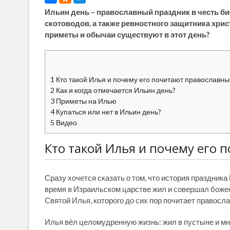
Ильин день – православный праздник в честь б
скотоводов, а также ревностного защитника хрис
приметы и обычаи существуют в этот день?
1
Кто такой Илья и почему его почитают православны
2
Как и когда отмечается Ильин день?
3
Приметы на Илью
4
Купаться или нет в Ильин день?
5
Видео
Кто такой Илья и почему его 
Сразу хочется сказать о том, что история праздника 
время в Израильском царстве жил и совершал боже
Святой Илья, которого до сих пор почитает правосл
Илья вёл целомудренную жизнь: жил в пустыне и мн