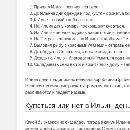
Пришёл Илья – окончен сенокос.
До Ильина дня одежда и под кустом сохнет, а по
К Илье – новый хлеб на столе.
На Ильин день комары прекращают кусаться.
На Илью – первое подрезывание сотов в пчелин
На Петра с колоском – на Илью с колобком. (Пе
Выловил рыбу с красными глазами – отправь её 
До обеда на Илью лето, а после обеда – осень.
Дождь на Илью – благодатный. Умыться под ним 
Складывать сено в стог и возить его к дому – з
Ильин день традиционно венчала воробьиная (рябин
Невероятно сильные раскаты грома пугают птиц, кот
разбиваются и падают наземь.
Купаться или нет в Ильин ден
Какой бы жаркой не оказалась погода в канун Ильина
моментально становится прохладной. С чем это связ