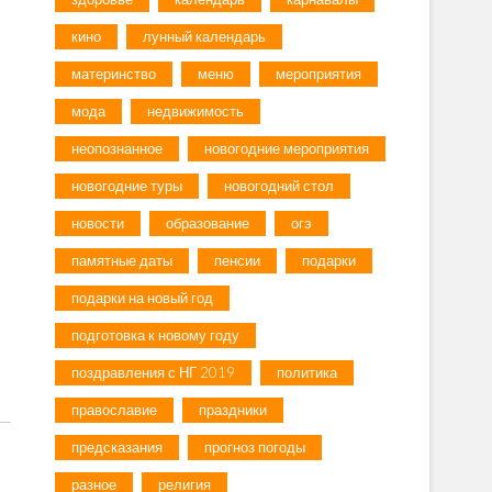
кино
лунный календарь
материнство
меню
мероприятия
мода
недвижимость
неопознанное
новогодние мероприятия
новогодние туры
новогодний стол
новости
образование
огэ
памятные даты
пенсии
подарки
подарки на новый год
подготовка к новому году
поздравления с НГ 2019
политика
православие
праздники
предсказания
прогноз погоды
разное
религия