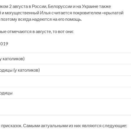
ком 2 августа в России, Белоруссии и на Украине также
ый и могущественный Илья считается покровителем «крылатой
, поэтому всегда надеются на его помощь.
ые отмечаются в августе, то вот они:
2019
у католиков)
одицы (у католиков)
родицы
и присказок. Самыми актуальными из них являются следующие: