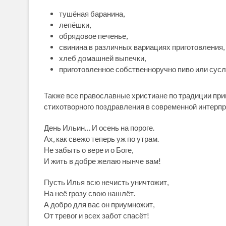
тушёная баранина,
лепёшки,
обрядовое печенье,
свинина в различных вариациях приготовления,
хлеб домашней выпечки,
приготовленное собственноручно пиво или сусл
Также все православные христиане по традиции при
стихотворного поздравления в современной интерпр
День Ильин… И осень на пороге.
Ах, как свежо теперь уж по утрам.
Не забыть о вере и о Боге,
И жить в добре желаю нынче вам!
Пусть Илья всю нечисть уничтожит,
На неё грозу свою нашлёт.
А добро для вас он приумножит,
От тревог и всех забот спасёт!