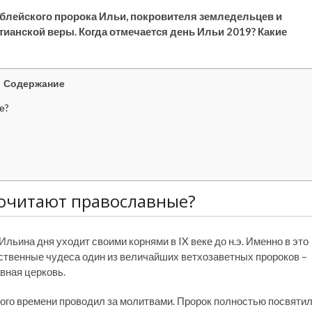
иблейского пророка Ильи, покровителя земледельцев и
тианской веры. Когда отмечается день Ильи 2019? Какие
Содержание
е?
почитают православные?
Ильина дня уходит своими корнями в IX веке до н.э. Именно в это
ственные чудеса один из величайших ветхозаветных пророков –
авная церковь.
ого времени проводил за молитвами. Пророк полностью посвяти