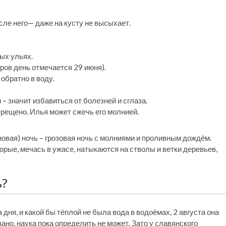
сле него— даже на кусту не высыхает.
ых ульях.
тров день отмечается 29 июня).
обратно в воду.
– значит избавиться от болезней и сглаза.
апрещено. Илья может сжечь его молнией.
овая) ночь – грозовая ночь с молниями и проливным дождём.
орые, мечась в ужасе, натыкаются на стволы и ветки деревьев,
ь?
 дня, и какой бы тёплой не была вода в водоёмах, 2 августа она
ано, наука пока определить не может. Зато у славянского