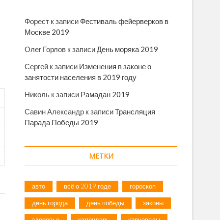
Форест
к записи
Фестиваль фейерверков в
Москве 2019
Олег Горлов
к записи
День моряка 2019
Сергей
к записи
Изменения в законе о
занятости населения в 2019 году
Николь
к записи
Рамадан 2019
Савин Александр
к записи
Трансляция
Парада Победы 2019
МЕТКИ
авто
всё о 2019 годе
гороскоп
день города
день победы
законы
здоровье
календарь
карнавалы