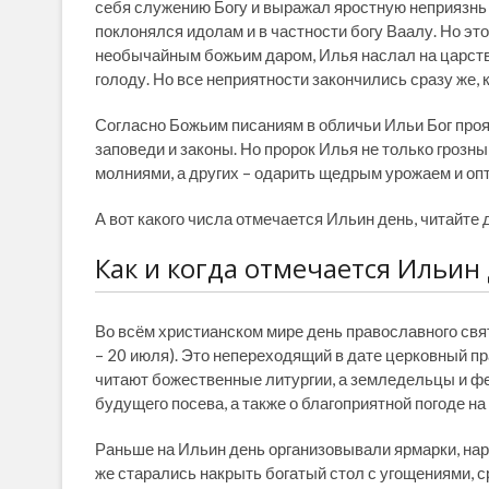
себя служению Богу и выражал яростную неприязнь 
поклонялся идолам и в частности богу Ваалу. Но эт
необычайным божьим даром, Илья наслал на царство
голоду. Но все неприятности закончились сразу же,
Согласно Божьим писаниям в обличьи Ильи Бог проя
заповеди и законы. Но пророк Илья не только грозн
молниями, а других – одарить щедрым урожаем и опт
А вот какого числа отмечается Ильин день, читайте 
Как и когда отмечается Ильин
Во всём христианском мире день православного свят
– 20 июля). Это непереходящий в дате церковный пр
читают божественные литургии, а земледельцы и ф
будущего посева, а также о благоприятной погоде н
Раньше на Ильин день организовывали ярмарки, нар
же старались накрыть богатый стол с угощениями, 