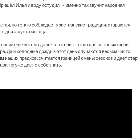
ришёл Илья и воду остудил” – именно так звучит народная
ется, но те, кто соблюдает христианские традиции, стараются
го дня августа месяца.
оянии ещё весьма далёк от осени, с этого дня не только ночи
ара. Да и холодные дожди в этот день случаются весьма часто.
м наших предков, считается границей смены сезонов и даёт стар
ава, но уже даёт о себе знать.