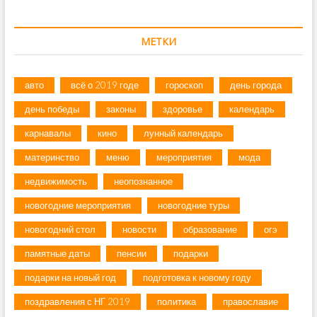
МЕТКИ
авто
всё о 2019 годе
гороскоп
день города
день победы
законы
здоровье
календарь
карнавалы
кино
лунный календарь
материнство
меню
мероприятия
мода
недвижимость
неопознанное
новогодние мероприятия
новогодние туры
новогодний стол
новости
образование
огэ
памятные даты
пенсии
подарки
подарки на новый год
подготовка к новому году
поздравления с НГ 2019
политика
православие