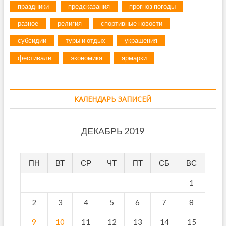
праздники
предсказания
прогноз погоды
разное
религия
спортивные новости
субсидии
туры и отдых
украшения
фестивали
экономика
ярмарки
КАЛЕНДАРЬ ЗАПИСЕЙ
ДЕКАБРЬ 2019
ПН
ВТ
СР
ЧТ
ПТ
СБ
ВС
1
2
3
4
5
6
7
8
9
10
11
12
13
14
15