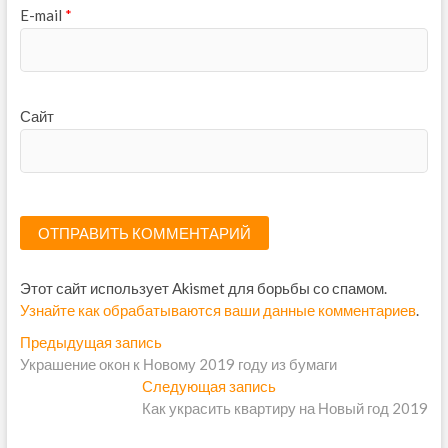
E-mail
*
Сайт
Этот сайт использует Akismet для борьбы со спамом.
Узнайте как обрабатываются ваши данные комментариев
.
Н
Предыдущая запись
П
Украшение окон к Новому 2019 году из бумаги
р
а
Следующая запись
е
С
в
Как украсить квартиру на Новый год 2019
д
л
ы
е
и