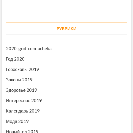
д
д
г
у
у
щ
ю
а
а
щ
ц
я
а
РУБРИКИ
и
з
я
а
з
я
п
а
2020-god-com-ucheba
п
и
п
Год 2020
с
и
о
ь
с
Гороскопы 2019
з
:
ь
Законы 2019
:
а
Здоровье 2019
п
и
Интересное 2019
с
Календарь 2019
я
Мода 2019
м
Новый год 2019