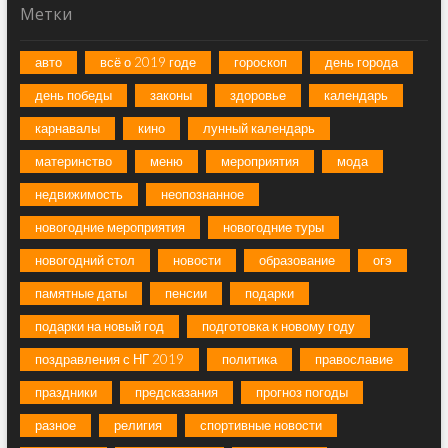
Метки
авто
всё о 2019 годе
гороскоп
день города
день победы
законы
здоровье
календарь
карнавалы
кино
лунный календарь
материнство
меню
мероприятия
мода
недвижимость
неопознанное
новогодние мероприятия
новогодние туры
новогодний стол
новости
образование
огэ
памятные даты
пенсии
подарки
подарки на новый год
подготовка к новому году
поздравления с НГ 2019
политика
православие
праздники
предсказания
прогноз погоды
разное
религия
спортивные новости