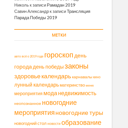
Николь
к записи
Рамадан 2019
Савин Александр
к записи
Трансляция
Парада Победы 2019
МЕТКИ
гороскоп
день
авто
всё о 2019 годе
законы
города
день победы
здоровье
календарь
карнавалы
кино
лунный календарь
материнство
меню
мода
недвижимость
мероприятия
новогодние
неопознанное
мероприятия
новогодние туры
образование
новогодний стол
новости