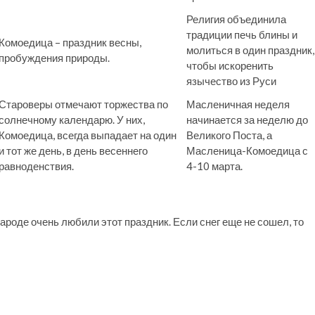
Религия объединила
традиции печь блины и
Комоедица – праздник весны,
молиться в один праздник,
пробуждения природы.
чтобы искоренить
язычество из Руси
Староверы отмечают торжества по
Масленичная неделя
солнечному календарю. У них,
начинается за неделю до
Комоедица, всегда выпадает на один
Великого Поста, а
и тот же день, в день весеннего
Масленица-Комоедица с
равноденствия.
4-10 марта.
народе очень любили этот праздник. Если снег еще не сошел, то