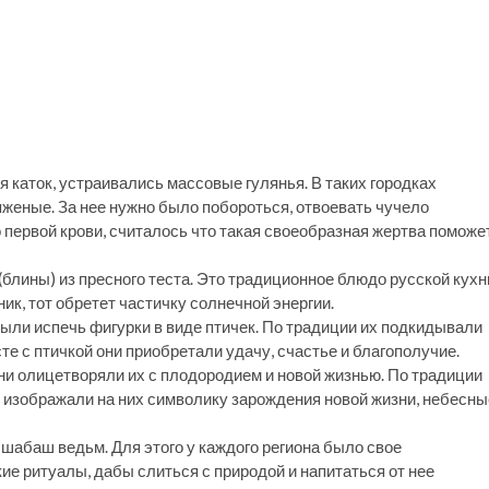
 каток, устраивались массовые гулянья. В таких городках
женые. За нее нужно было побороться, отвоевать чучело
 первой крови, считалось что такая своеобразная жертва поможе
блины) из пресного теста. Это традиционное блюдо русской кухн
ик, тот обретет частичку солнечной энергии.
ыли испечь фигурки в виде птичек. По традиции их подкидывали
сте с птичкой они приобретали удачу, счастье и благополучие.
и олицетворяли их с плодородием и новой жизнью. По традиции
 изображали на них символику зарождения новой жизни, небесны
 шабаш ведьм. Для этого у каждого региона было свое
ие ритуалы, дабы слиться с природой и напитаться от нее