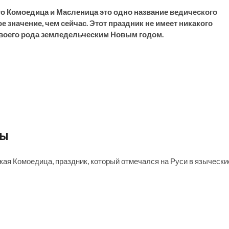
что Комоедица и Масленица это одно название ведического
 значение, чем сейчас. Этот праздник не имеет никакого
своего рода земледельческим Новым годом.
цы
ая Комоедица, праздник, который отмечался на Руси в язычески