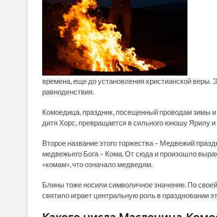
времена, еще до установления христианской веры. Э
равноденствия.
Комоедица, праздник, посещенный проводам зимы и п
дитя Хорс, превращается в сильного юношу Ярилу и
Второе название этого торжества – Медвежий праздни
медвежьего Бога – Кома. От сюда и произошло выра
«комам», что означало медведям.
Блины тоже носили символичное значение. По своей
святило играет центральную роль в праздновании эт