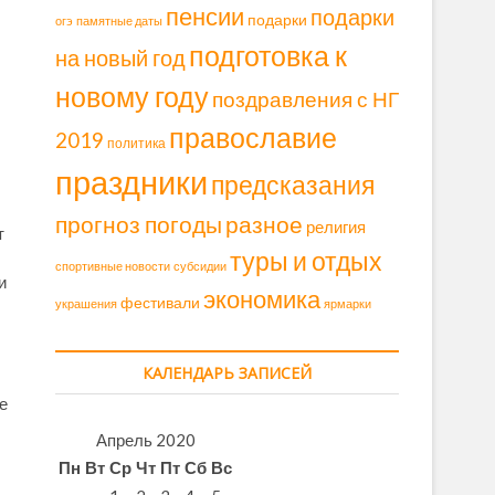
пенсии
подарки
подарки
огэ
памятные даты
подготовка к
на новый год
новому году
поздравления с НГ
православие
2019
политика
праздники
предсказания
прогноз погоды
разное
религия
т
туры и отдых
спортивные новости
субсидии
и
экономика
фестивали
украшения
ярмарки
КАЛЕНДАРЬ ЗАПИСЕЙ
е
Апрель 2020
Пн
Вт
Ср
Чт
Пт
Сб
Вс