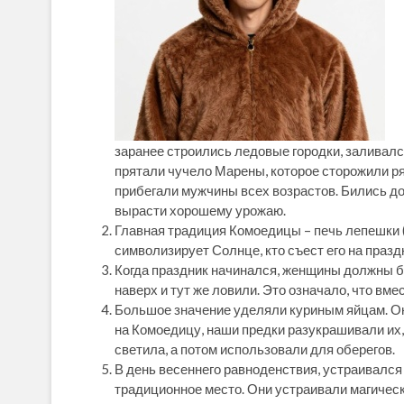
заранее строились ледовые городки, заливался
прятали чучело Марены, которое сторожили ря
прибегали мужчины всех возрастов. Бились до
вырасти хорошему урожаю.
Главная традиция Комоедицы – печь лепешки (
символизирует Солнце, кто съест его на праздн
Когда праздник начинался, женщины должны б
наверх и тут же ловили. Это означало, что вме
Большое значение уделяли куриным яйцам. Он
на Комоедицу, наши предки разукрашивали их,
светила, а потом использовали для оберегов.
В день весеннего равноденствия, устраивался
традиционное место. Они устраивали магическ