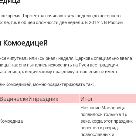
оедица
 же время. Торжества начинаются за неделю до весеннего
е, т.е. в общей сложности две недели. В 2019 г. В России
и Комоедицей
«семипутная» или «сырная» неделя. Церковь специально ввела
ицы, так они пытались искоренить на Руси все традиции
Масленица, к ведическому празднику отношения не имеет.
й-Комоедицей, можно охарактеризовать так:
Ведический праздник
Итог
Название Масленица
появилось только в 16
Комоедица
веке, когда этот праздник
перешел в разряд
православных и