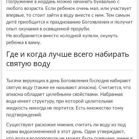
Погружение в иордань можно начинать буквально с
любого возраста. Если ребенок очень мал, или участвует
впервые, то стоит зайти в воду вместе с ним. Тем самым
дитё приобщится к празднованию Богоявления и получит
опыт окунания в освященной проруби.
Не возбраняется вместо холодной купели, окунуть
ребенка в ванну.
Где и когда лучше всего набирать
святую воду
Тысячи верующих в день Богоявления Господня набирают
святую воду (также ее называют агиасма). Считается, что
агиасма обладает целебными свойствами. Набранная
вода имеет структуру, при которой целительная
жидкость никогда не портится. Есть множество тому
подтверждений.
Существуют расхожие мнения, считать ли воду из под
крана видоизмененной в этот день. Одни утверждают,
что вода в водопроводе не может быть освящена, иначе в