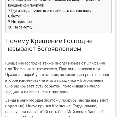
6
С какого возраста детям можно начинать купание в
крещенской проруби
7
Где и когда лучше всего набирать святую воду
8
Фото
9
Интересное
10
На заметку
Почему Крещение Господне
называют Богоявлением
Крещение Господне также иногда называют Эпифания
или Теофания от греческого, Праздник волхвов или
Праздник царей у католиков, но самое распространенное
второе наименование этого праздника – Богоявление.
Оно раскрывает суть событий, положивших начало
традиции отмечать этот праздник.
Зайдя в реку Иордан (поэтому прорубь иногда называют
иорданью), Иисус принял Крещение. Тогда, свыше,
прозвучали слова: «Сей есть Сын Мой возлюбленный, в