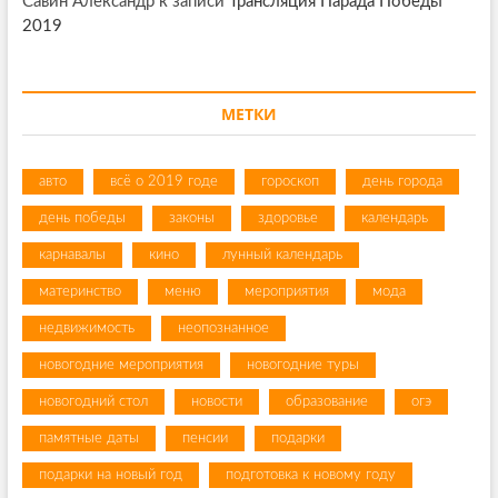
Савин Александр
к записи
Трансляция Парада Победы
2019
МЕТКИ
авто
всё о 2019 годе
гороскоп
день города
день победы
законы
здоровье
календарь
карнавалы
кино
лунный календарь
материнство
меню
мероприятия
мода
недвижимость
неопознанное
новогодние мероприятия
новогодние туры
новогодний стол
новости
образование
огэ
памятные даты
пенсии
подарки
подарки на новый год
подготовка к новому году