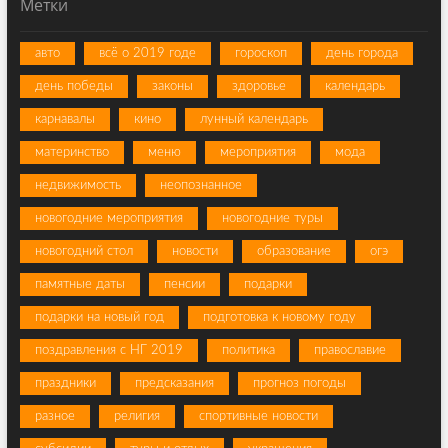
Метки
авто
всё о 2019 годе
гороскоп
день города
день победы
законы
здоровье
календарь
карнавалы
кино
лунный календарь
материнство
меню
мероприятия
мода
недвижимость
неопознанное
новогодние мероприятия
новогодние туры
новогодний стол
новости
образование
огэ
памятные даты
пенсии
подарки
подарки на новый год
подготовка к новому году
поздравления с НГ 2019
политика
православие
праздники
предсказания
прогноз погоды
разное
религия
спортивные новости