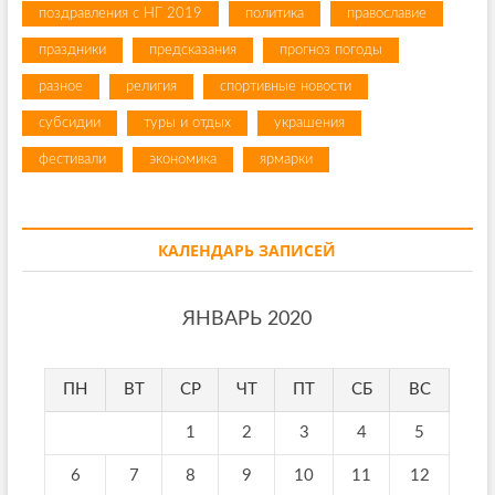
поздравления с НГ 2019
политика
православие
праздники
предсказания
прогноз погоды
разное
религия
спортивные новости
субсидии
туры и отдых
украшения
фестивали
экономика
ярмарки
КАЛЕНДАРЬ ЗАПИСЕЙ
ЯНВАРЬ 2020
ПН
ВТ
СР
ЧТ
ПТ
СБ
ВС
1
2
3
4
5
6
7
8
9
10
11
12