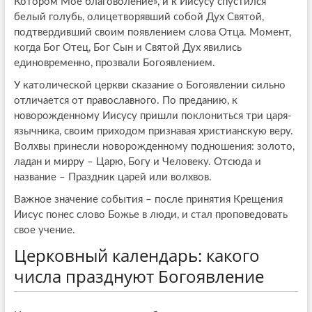
Котором Мое благоволение», и к Иисусу спустился
белый голубь, олицетворявший собой Дух Святой,
подтвердивший своим появлением слова Отца. Момент,
когда Бог Отец, Бог Сын и Святой Дух явились
единовременно, прозвали Богоявлением.
У католической церкви сказание о Богоявлении сильно
отличается от православного. По преданию, к
новорожденному Иисусу пришли поклониться три царя-
язычника, своим приходом признавая христианскую веру.
Волхвы принесли новорожденному подношения: золото,
ладан и мирру – Царю, Богу и Человеку. Отсюда и
название – Праздник царей или волхвов.
Важное значение события – после принятия Крещения
Иисус понес слово Божье в люди, и стал проповедовать
свое учение.
Церковный календарь: какого
числа празднуют Богоявление