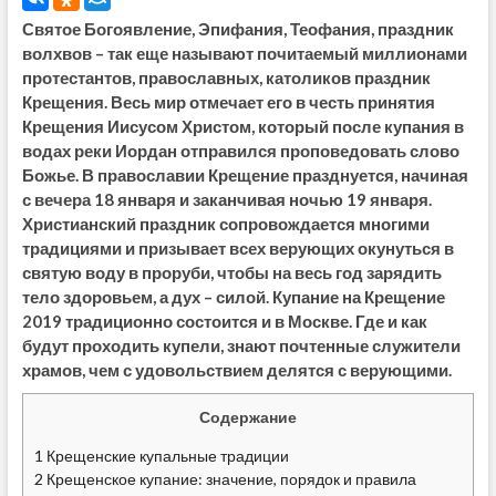
Святое Богоявление, Эпифания, Теофания, праздник
волхвов – так еще называют почитаемый миллионами
протестантов, православных, католиков праздник
Крещения. Весь мир отмечает его в честь принятия
Крещения Иисусом Христом, который после купания в
водах реки Иордан отправился проповедовать слово
Божье. В православии Крещение празднуется, начиная
с вечера 18 января и заканчивая ночью 19 января.
Христианский праздник сопровождается многими
традициями и призывает всех верующих окунуться в
святую воду в проруби, чтобы на весь год зарядить
тело здоровьем, а дух – силой. Купание на Крещение
2019 традиционно состоится и в Москве. Где и как
будут проходить купели, знают почтенные служители
храмов, чем с удовольствием делятся с верующими.
Содержание
1
Крещенские купальные традиции
2
Крещенское купание: значение, порядок и правила