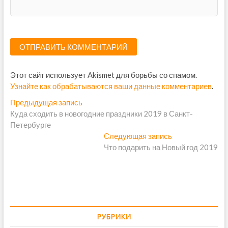
Этот сайт использует Akismet для борьбы со спамом.
Узнайте как обрабатываются ваши данные комментариев
.
Н
Предыдущая запись
П
Куда сходить в новогодние праздники 2019 в Санкт-
р
а
Петербурге
е
в
д
Следующая запись
С
ы
Что подарить на Новый год 2019
л
и
д
е
г
у
д
щ
у
а
а
ю
ц
я
щ
и
з
а
РУБРИКИ
а
я