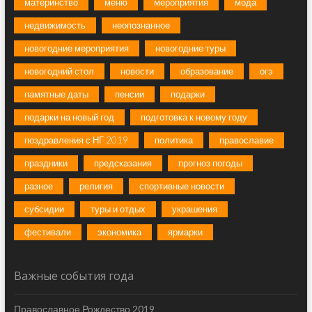
материнство
меню
мероприятия
мода
недвижимость
неопознанное
новогодние мероприятия
новогодние туры
новогодний стол
новости
образование
огэ
памятные даты
пенсии
подарки
подарки на новый год
подготовка к новому году
поздравления с НГ 2019
политика
православие
праздники
предсказания
прогноз погоды
разное
религия
спортивные новости
субсидии
туры и отдых
украшения
фестивали
экономика
ярмарки
Важные события года
Православное Рождество 2019