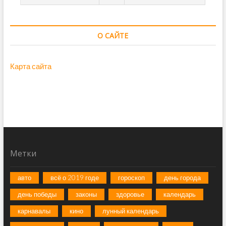
О САЙТЕ
Карта сайта
Метки
авто
всё о 2019 годе
гороскоп
день города
день победы
законы
здоровье
календарь
карнавалы
кино
лунный календарь