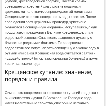
(купели, крестоподобной проруби). Часто в храмах
совершается крестный ход с развивающимися
церковными полотнами, сопровождаемый молитвами.
Священники осеняют поверхность воды крестом. После
соблюдения всех церковных процедур, христиане
окунаются в освященную «иордань». Искупавшись, люди
продолжают праздновать Великое Крещение, делятся
радостью Крещения Спасителя, разделяют духовную
близость с родными и близкими. По завершению
водосвятия все могут набрать освященную в чанах воду в
бутыли или банки. Крещенская вода считается святой и
чудодейственной (от сглаза, порчи, при болезнях) и может
храниться около года.
Крещенское купание: значение,
порядок и правила
Символизм современных крещенских купаний сводится к
очищению тела и души. В Богоявление Господне вода
имеет целительные свойства, способные не только