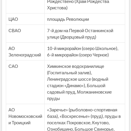
Рождествено (Храм Рождества
Христова)
ЦАО
площадь Революции
СВАО
7-й дом на Первой Останкинской
улице (Дворцовый пруд)
АО
10-й микрорайон (озеро Школьное),
Зеленоградский
6-й микрорайон (озеро Черное)
САО
Химкинское водохранилище
(Госпитальный залив),
Ленинградское шоссе (водный
стадион «Динамо»), Большой
садовый пруд, Молжаниновские
пруды
АО
«Заречье» (рыболовно-спортивная
Новомосковский
база), «Воскресенье» (пруд), пруды в
и Троицкий
поселках Покровское, Кнутово,
Ознобишино, Большое Свинорье,