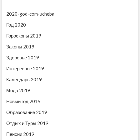
я
п
з
п
и
а
2020-god-com-ucheba
с
п
о
Год 2020
ь
и
з
:
с
Гороскопы 2019
ь
а
Законы 2019
:
п
Здоровье 2019
и
Интересное 2019
с
Календарь 2019
я
Мода 2019
м
Новый год 2019
Образование 2019
Отдых и Туры 2019
Пенсии 2019