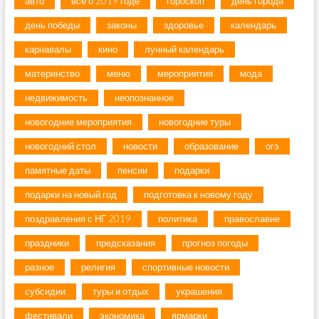
авто
всё о 2019 годе
гороскоп
день города
день победы
законы
здоровье
календарь
карнавалы
кино
лунный календарь
материнство
меню
мероприятия
мода
недвижимость
неопознанное
новогодние мероприятия
новогодние туры
новогодний стол
новости
образование
огэ
памятные даты
пенсии
подарки
подарки на новый год
подготовка к новому году
поздравления с НГ 2019
политика
православие
праздники
предсказания
прогноз погоды
разное
религия
спортивные новости
субсидии
туры и отдых
украшения
фестивали
экономика
ярмарки