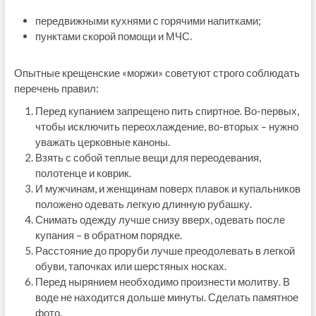
передвижными кухнями с горячими напитками;
пунктами скорой помощи и МЧС.
Опытные крещенские «моржи» советуют строго соблюдать
перечень правил:
Перед купанием запрещено пить спиртное. Во-первых,
чтобы исключить переохлаждение, во-вторых – нужно
уважать церковные каноны.
Взять с собой теплые вещи для переодевания,
полотенце и коврик.
И мужчинам, и женщинам поверх плавок и купальников
положено одевать легкую длинную рубашку.
Снимать одежду лучше снизу вверх, одевать после
купания – в обратном порядке.
Расстояние до проруби лучше преодолевать в легкой
обуви, тапочках или шерстяных носках.
Перед нырянием необходимо произнести молитву. В
воде не находится дольше минуты. Сделать памятное
фото.