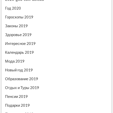
и
а
п
я
Год 2020
п
и
п
и
с
Гороскопы 2019
с
ь
о
Законы 2019
ь
:
з
:
Здоровье 2019
а
Интересное 2019
п
Календарь 2019
и
Мода 2019
с
Новый год 2019
я
м
Образование 2019
Отдых и Туры 2019
Пенсии 2019
Подарки 2019