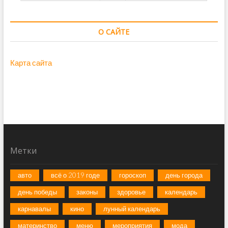
О САЙТЕ
Карта сайта
Метки
авто
всё о 2019 годе
гороскоп
день города
день победы
законы
здоровье
календарь
карнавалы
кино
лунный календарь
материнство
меню
мероприятия
мода