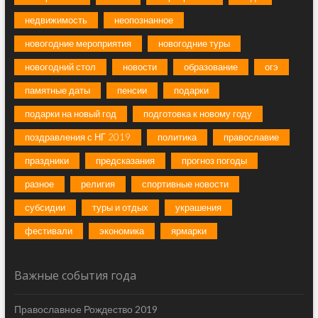
недвижимость
неопознанное
новогодние мероприятия
новогодние туры
новогодний стол
новости
образование
огэ
памятные даты
пенсии
подарки
подарки на новый год
подготовка к новому году
поздравления с НГ 2019
политика
православие
праздники
предсказания
прогноз погоды
разное
религия
спортивные новости
субсидии
туры и отдых
украшения
фестивали
экономика
ярмарки
Важные события года
Православное Рождество 2019