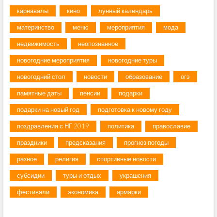
карнавалы
кино
лунный календарь
материнство
меню
мероприятия
мода
недвижимость
неопознанное
новогодние мероприятия
новогодние туры
новогодний стол
новости
образование
огэ
памятные даты
пенсии
подарки
подарки на новый год
подготовка к новому году
поздравления с НГ 2019
политика
православие
праздники
предсказания
прогноз погоды
разное
религия
спортивные новости
субсидии
туры и отдых
украшения
фестивали
экономика
ярмарки