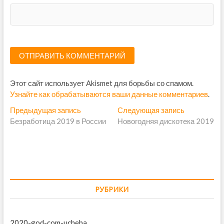
Этот сайт использует Akismet для борьбы со спамом.
Узнайте как обрабатываются ваши данные комментариев
.
Н
Предыдущая запись
П
Следующая запись
С
Безработица 2019 в России
р
Новогодняя дискотека 2019
л
а
е
е
в
д
д
ы
у
и
д
ю
г
у
щ
щ
а
а
РУБРИКИ
а
я
ц
я
з
з
а
2020-god-com-ucheba