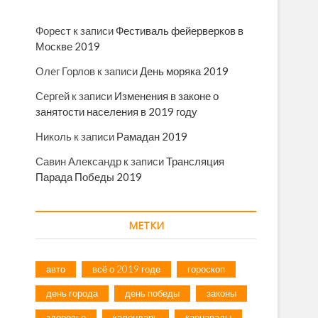
Форест
к записи
Фестиваль фейерверков в
Москве 2019
Олег Горлов
к записи
День моряка 2019
Сергей
к записи
Изменения в законе о
занятости населения в 2019 году
Николь
к записи
Рамадан 2019
Савин Александр
к записи
Трансляция
Парада Победы 2019
МЕТКИ
авто
всё о 2019 годе
гороскоп
день города
день победы
законы
здоровье
календарь
карнавалы