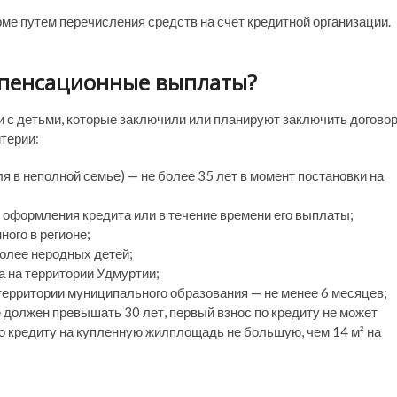
е путем перечисления средств на счет кредитной организации.
омпенсационные выплаты?
 с детьми, которые заключили или планируют заключить догово
терии:
ля в неполной семье) — не более 35 лет в момент постановки на
 оформления кредита или в течение времени его выплаты;
ого в регионе;
олее неродных детей;
а на территории Удмуртии;
территории муниципального образования — не менее 6 месяцев;
 должен превышать 30 лет, первый взнос по кредиту не может
 кредиту на купленную жилплощадь не большую, чем 14 м² на