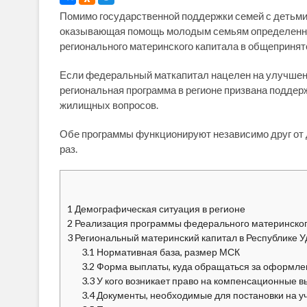
Помимо государственной поддержки семей с детьми,
оказывающая помощь молодым семьям определенных
регионального материнского капитала в общепринят
Если федеральный маткапитал нацелен на улучшени
региональная программа в регионе призвана подде
жилищных вопросов.
Обе программы функционируют независимо друг от д
раз.
1
Демографическая ситуация в регионе
2
Реализация программы федерального материнског
3
Региональный материнский капитал в Республике 
3.1
Нормативная база, размер МСК
3.2
Форма выплаты, куда обращаться за оформл
3.3
У кого возникает право на компенсационные 
3.4
Документы, необходимые для постановки на у