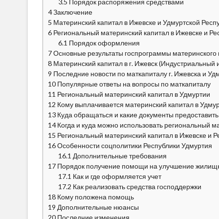
3.5
Порядок распоряжения средствами
4
Заключение
5
Материнский капитал в Ижевске и Удмуртской Респ
6
Региональный материнский капитал в Ижевске и Ре
6.1
Порядок оформления
7
Основные результаты госпрограммы материнского к
8
Материнский капитал в г. Ижевск (Индустриальный 
9
Последние новости по маткапиталу г. Ижевска и Уд
10
Популярные ответы на вопросы по маткапиталу
11
Региональный материнский капитал в Удмуртии
12
Кому выплачивается материнский капитал в Удму
13
Куда обращаться и какие документы предоставить
14
Когда и куда можно использовать региональный м
15
Региональный материнский капитал в Ижевске и Р
16
Особенности соцполитики Республики Удмуртия
16.1
Дополнительные требования
17
Порядок получение помощи на улучшение жилищны
17.1
Как и где оформляется учет
17.2
Как реализовать средства господдержки
18
Кому положена помощь
19
Дополнительные нюансы
20
Последние изменения