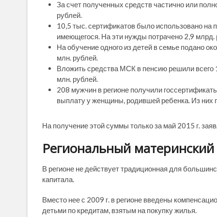
За счет полученных средств частично или полно
рублей.
10,5 тыс. сертификатов было использовано на п
имеющегося. На эти нужды потрачено 2,9 млрд.
На обучение одного из детей в семье подано око
млн. рублей.
Вложить средства МСК в пенсию решили всего 
млн. рублей.
208 мужчин в регионе получили госсертификаты
выплату у женщины, родившей ребенка. Из них 
На получение этой суммы только за май 2015 г. заяв
Региональный материнский 
В регионе не действует традиционная для большинс
капитала.
Вместо нее с 2009 г. в регионе введены компенсац
детьми по кредитам, взятым на покупку жилья.