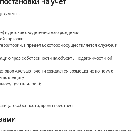
постановки на учет
документы:
де) и детские свидетельства о рождении;
ой карточки;
территории, в пределах которой осуществляется служба, и
рацию прав собственности на объекты недвижимости, об
договор уже заключен и ожидается возмещение по нему);
а по кредиту;
ли осуществлялось);
азница, особенности, время действия
твами