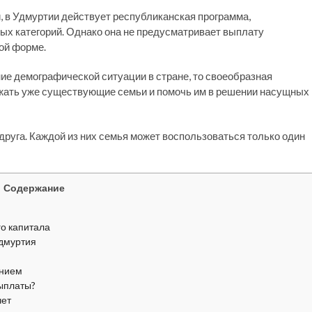
 в Удмуртии действует республиканская программа,
 категорий. Однако она не предусматривает выплату
ой форме.
е демографической ситуации в стране, то своеобразная
ржать уже существующие семьи и помочь им в решении насущных
руга. Каждой из них семья может воспользоваться только один
Содержание
о капитала
Удмуртия
ением
выплаты?
чет