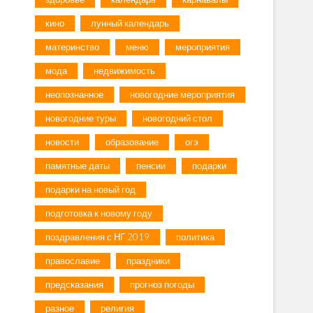
кино
лунный календарь
материнство
меню
мероприятия
мода
недвижимость
неопознанное
новогодние мероприятия
новогодние туры
новогодний стол
новости
образование
огэ
памятные даты
пенсии
подарки
подарки на новый год
подготовка к новому году
поздравления с НГ 2019
политика
православие
праздники
предсказания
прогноз погоды
разное
религия