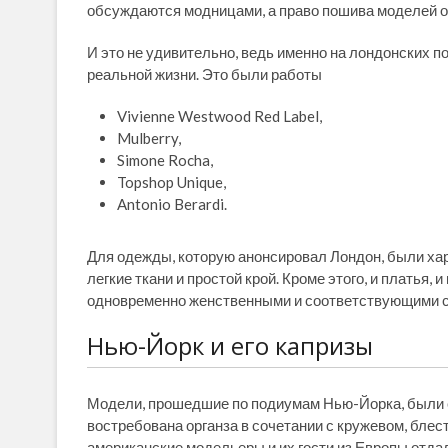
обсуждаются модницами, а право пошива моделей о
И это не удивительно, ведь именно на лондонских 
реальной жизни. Это были работы
Vivienne Westwood Red Label,
Mulberry,
Simone Rocha,
Topshop Unique,
Antonio Berardi.
Для одежды, которую анонсировал Лондон, были хар
легкие ткани и простой крой. Кроме этого, и платья
одновременно женственными и соответствующими с
Нью-Йорк и его капризы
Модели, прошедшие по подиумам Нью-Йорка, были с
востребована органза в сочетании с кружевом, блес
американские модельеры и их гости из Европы отда