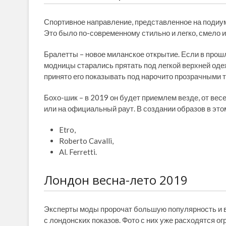
Спортивное направление, представленное на подиум
Это было по-современному стильно и легко, смело и
Бралетты – новое миланское открытие. Если в прош
модницы старались прятать под легкой верхней одеж
принято его показывать под нарочито прозрачными 
Бохо-шик – в 2019 он будет приемлем везде, от вес
или на официальный раут. В создании образов в это
Etro,
Roberto Cavalli,
Al. Ferretti.
Лондон весна-лето 2019
Эксперты моды пророчат большую популярность и в
с лондонских показов. Фото с них уже расходятся о