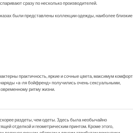
спаривают сразу по несколько производителей.
показах были представлены коллекции одежды, наиболее близкие
актерны практичность, яркие и сочные цвета, максимум комфорт
, и наряды «а-ля бойфренд» получились очень сексуальными,
овременному ритму жизни.
корее раздеты, чем одеты. Здесь была необычайно
тящей отделкой и геометрическим принтом. Кроме этого,
ли должное рюшам, оборкам и другим атрибутам романтики.