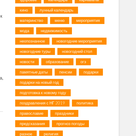
кино
лунный календарь
 к
материнство
меню
мероприятия
мода
недвижимость
неопознанное
новогодние мероприятия
новогодние туры
новогодний стол
новости
образование
огэ
памятные даты
пенсии
подарки
а,
подарки на новый год
подготовка к новому году
поздравления с НГ 2019
политика
православие
праздники
предсказания
прогноз погоды
разное
религия