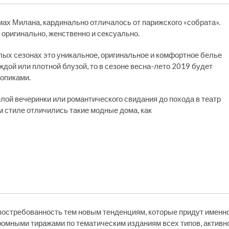
ах Милана, кардинально отличалось от парижского «собрата».
 оригинально, женственно и сексуально.
лых сезонах это уникальное, оригинальное и комфортное белье
дой или плотной блузой, то в сезоне весна-лето 2019 будет
топиками.
елой вечеринки или романтического свидания до похода в театр
м стиле отличились такие модные дома, как
остребованность тем новым тенденциям, которые придут именн
громными тиражами по тематическим изданиям всех типов, активн