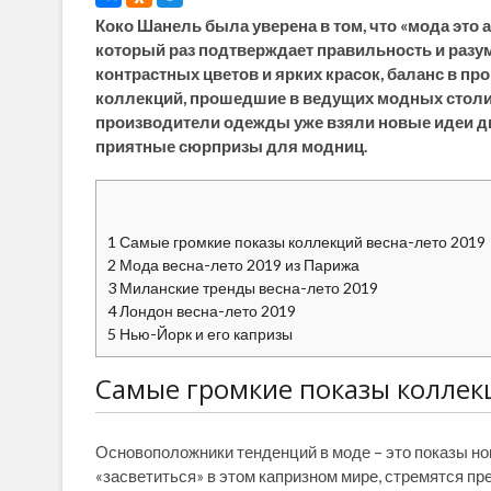
Коко Шанель была уверена в том, что «мода это а
который раз подтверждает правильность и разумн
контрастных цветов и ярких красок, баланс в п
коллекций, прошедшие в ведущих модных столиц
производители одежды уже взяли новые идеи диз
приятные сюрпризы для модниц.
1
Самые громкие показы коллекций весна-лето 2019
2
Мода весна-лето 2019 из Парижа
3
Миланские тренды весна-лето 2019
4
Лондон весна-лето 2019
5
Нью-Йорк и его капризы
Самые громкие показы коллек
Основоположники тенденций в моде – это показы но
«засветиться» в этом капризном мире, стремятся пр