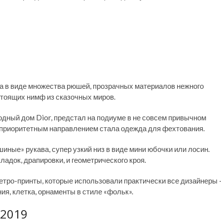
 в виде множества рюшей, прозрачных материалов нежного
стоящих нимф из сказочных миров.
одный дом Dior, предстал на подиуме в не совсем привычном
а приоритетным направлением стала одежда для фехтования.
шиные» рукава, супер узкий низ в виде мини юбочки или лосин.
ладок, драпировки, и геометрического кроя.
етро-принты, которые использовали практически все дизайнеры 
я, клетка, орнаменты в стиле «фольк».
 2019