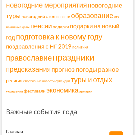
новогодние мероприятия
новогодние
образование
туры
новогодний стол
новости
огэ
пенсии
подарки на новый
подарки
памятные даты
подготовка к новому году
год
поздравления с НГ 2019
политика
праздники
православие
предсказания
прогноз погоды
разное
туры и отдых
религия
спортивные новости
субсидии
экономика
фестивали
украшения
ярмарки
Важные события года
Главная