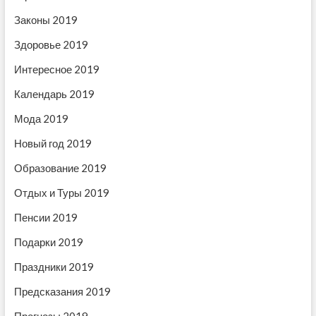
п
и
с
о
Законы 2019
с
ь
з
ь
:
Здоровье 2019
:
а
Интересное 2019
п
Календарь 2019
и
Мода 2019
с
Новый год 2019
я
Образование 2019
м
Отдых и Туры 2019
Пенсии 2019
Подарки 2019
Праздники 2019
Предсказания 2019