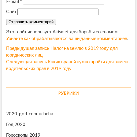
E-mail
*
Сайт
Этот сайт использует Akismet для борьбы со спамом.
Узнайте как обрабатываются ваши данные комментариев
.
Н
Предыдущая запись
П
Налог на землю в 2019 году для
юридических лиц
р
а
Следующая запись
С
Каких врачей нужно пройти для замены
е
в
водительских прав в 2019 году
л
д
е
ы
и
д
д
г
у
у
РУБРИКИ
ю
щ
а
щ
а
ц
а
я
2020-god-com-ucheba
и
я
з
з
а
Год 2020
я
а
п
Гороскопы 2019
п
и