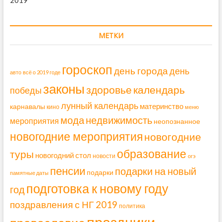
2019
МЕТКИ
гороскоп
день города
день
авто
всё о 2019 годе
законы
здоровье
календарь
победы
лунный календарь
материнство
карнавалы
кино
меню
мода
недвижимость
мероприятия
неопознанное
новогодние мероприятия
новогодние
образование
туры
новогодний стол
новости
огэ
пенсии
подарки на новый
подарки
памятные даты
подготовка к новому году
год
поздравления с НГ 2019
политика