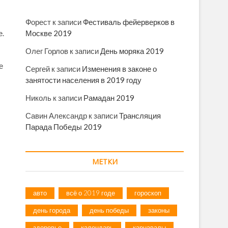
Форест
к записи
Фестиваль фейерверков в
Москве 2019
е.
Олег Горлов
к записи
День моряка 2019
е
Сергей
к записи
Изменения в законе о
занятости населения в 2019 году
Николь
к записи
Рамадан 2019
Савин Александр
к записи
Трансляция
Парада Победы 2019
МЕТКИ
авто
всё о 2019 годе
гороскоп
день города
день победы
законы
здоровье
календарь
карнавалы