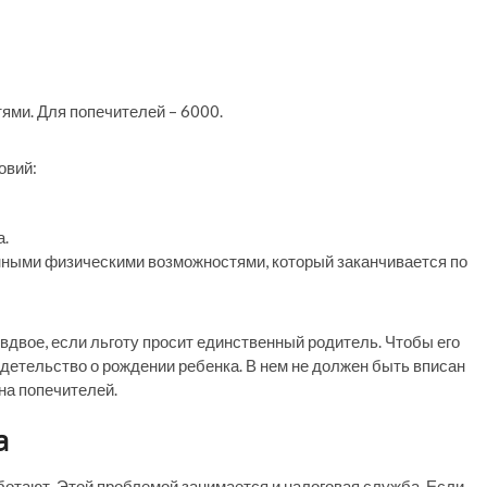
ями. Для попечителей – 6000.
овий:
а.
енными физическими возможностями, который заканчивается по
вдвое, если льготу просит единственный родитель. Чтобы его
етельство о рождении ребенка. В нем не должен быть вписан
на попечителей.
а
ботают. Этой проблемой занимается и налоговая служба. Если