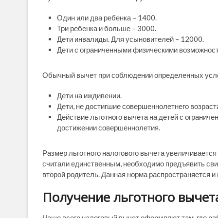
Один или два ребенка – 1400.
Три ребенка и больше – 3000.
Дети инвалиды. Для усыновителей – 12000.
Дети с ограниченными физическими возможност
Обычный вычет при соблюдении определенных усл
Дети на иждивении.
Дети, не достигшие совершеннолетнего возраст
Действие льготного вычета на детей с огранич
достижении совершеннолетия.
Размер льготного налогового вычета увеличивается 
считали единственным, необходимо предъявить свид
второй родитель. Данная норма распространяется и 
Получение льготного вычет
Чаще всего налоговый вычет оформляют там, где ра