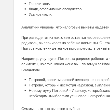
Попечители.
Люди, оформившие опекунство.
Усыновители.
Аналитики уверены, что налоговые вычеты на детей 
При разводе тот из них, с кем остается несовершен
родитель, выплачивает на ребенка алименты. Он то
При усыновлении детей новым супругом, льготный в
Например, у супругов Петровых родился ребенок, а
алименты, но его бывшая жена вышла замуж за Ива
гражданам:
Петровой, воспитывающей несовершенного реб
Петрову, который, несмотря на развод, выплач
Новому мужу Петровой – Иванову, который живе
необходимыми благами усыновленного ребенка
Суммы льготных вычетов в рублях: