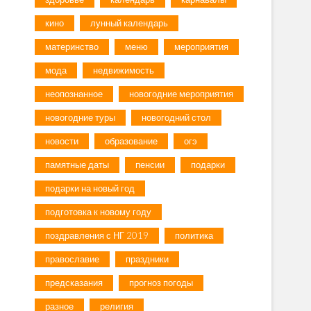
кино
лунный календарь
материнство
меню
мероприятия
мода
недвижимость
неопознанное
новогодние мероприятия
новогодние туры
новогодний стол
новости
образование
огэ
памятные даты
пенсии
подарки
подарки на новый год
подготовка к новому году
поздравления с НГ 2019
политика
православие
праздники
предсказания
прогноз погоды
разное
религия