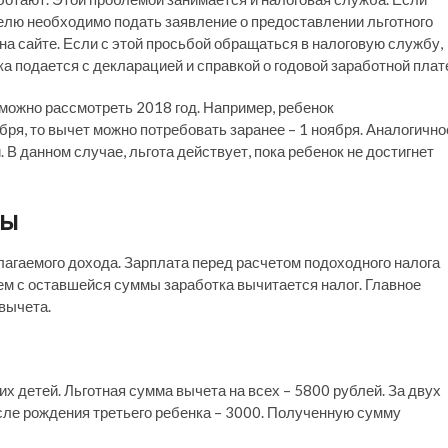
елю необходимо подать заявление о предоставлении льготного
на сайте. Если с этой просьбой обращаться в налоговую службу,
а подается с декларацией и справкой о годовой заработной плат
можно рассмотреть 2018 год. Например, ребенок
ря, то вычет можно потребовать заранее – 1 ноября. Аналогично
 В данном случае, льгота действует, пока ребенок не достигнет
ты
лагаемого дохода. Зарплата перед расчетом подоходного налога
ем с оставшейся суммы заработка вычитается налог. Главное
вычета.
 детей. Льготная сумма вычета на всех – 5800 рублей. За двух
сле рождения третьего ребенка – 3000. Полученную сумму