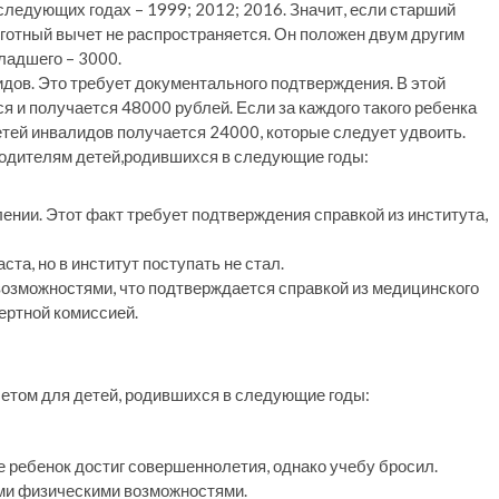
следующих годах – 1999; 2012; 2016. Значит, если старший
льготный вычет не распространяется. Он положен двум другим
младшего – 3000.
дов. Это требует документального подтверждения. В этой
я и получается 48000 рублей. Если за каждого такого ребенка
етей инвалидов получается 24000, которые следует удвоить.
одителям детей,родившихся в следующие годы:
ении. Этот факт требует подтверждения справкой из института,
та, но в институт поступать не стал.
возможностями, что подтверждается справкой из медицинского
ертной комиссией.
етом для детей, родившихся в следующие годы:
е ребенок достиг совершеннолетия, однако учебу бросил.
ыми физическими возможностями.