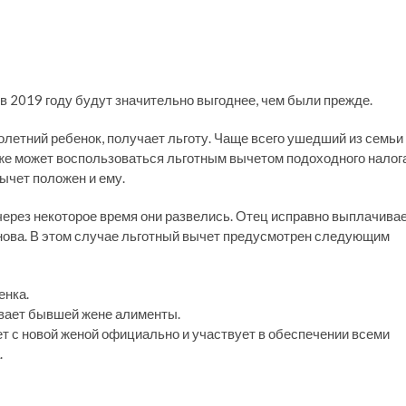
в 2019 году будут значительно выгоднее, чем были прежде.
нолетний ребенок, получает льготу. Чаще всего ушедший из семьи
же может воспользоваться льготным вычетом подоходного налога
ычет положен и ему.
 через некоторое время они развелись. Отец исправно выплачива
нова. В этом случае льготный вычет предусмотрен следующим
енка.
ивает бывшей жене алименты.
т с новой женой официально и участвует в обеспечении всеми
.