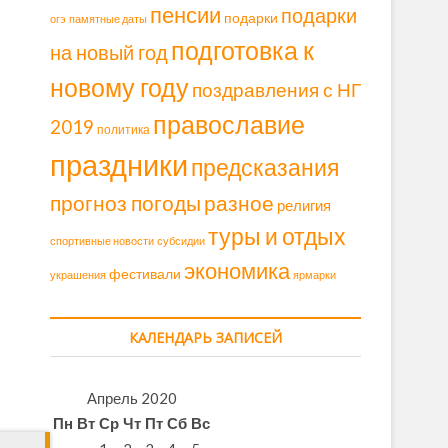
пенсии
подарки
подарки
огэ
памятные даты
подготовка к
на новый год
новому году
поздравления с НГ
православие
2019
политика
праздники
предсказания
прогноз погоды
разное
религия
туры и отдых
спортивные новости
субсидии
экономика
фестивали
украшения
ярмарки
КАЛЕНДАРЬ ЗАПИСЕЙ
Апрель 2020
Пн
Вт
Ср
Чт
Пт
Сб
Вс