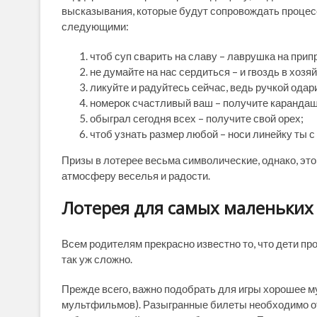
высказывания, которые будут сопровождать процесс
следующими:
чтоб суп сварить на славу – лаврушка на прип
не думайте на нас сердиться – и гвоздь в хозя
ликуйте и радуйтесь сейчас, ведь ручкой одар
номерок счастливый ваш – получите карандаш
обыграл сегодня всех – получите свой орех;
чтоб узнать размер любой – носи линейку ты с
Призы в лотерее весьма символические, однако, эт
атмосферу веселья и радости.
Лотерея для самых маленьких
Всем родителям прекрасно известно то, что дети п
так уж сложно.
Прежде всего, важно подобрать для игры хорошее м
мультфильмов). Разыгранные билеты необходимо отк