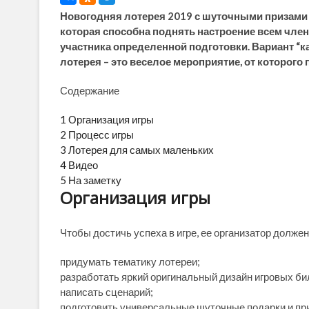
Новогодняя лотерея 2019 с шуточными призами 
которая способна поднять настроение всем члена
участника определенной подготовки. Вариант “к
лотерея – это веселое мероприятие, от которого
Содержание
1
Организация игры
2
Процесс игры
3
Лотерея для самых маленьких
4
Видео
5
На заметку
Организация игры
Чтобы достичь успеха в игре, ее организатор долже
придумать тематику лотереи;
разработать яркий оригинальный дизайн игровых би
написать сценарий;
подготовить универсальные шуточные подарки и при