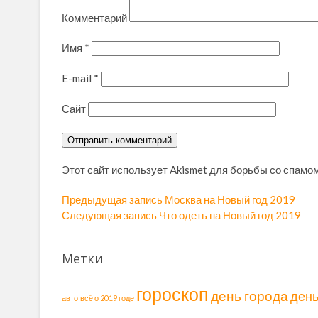
Комментарий
Имя
*
E-mail
*
Сайт
Этот сайт использует Akismet для борьбы со спамо
Н
Предыдущая запись
П
Москва на Новый год 2019
Следующая запись
С
Что одеть на Новый год 2019
р
а
л
е
в
е
д
Метки
д
ы
и
у
д
г
гороскоп
ю
у
день города
ден
авто
всё о 2019 годе
щ
щ
а