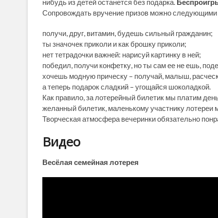
нибудь из детей останется без подарка.
Беспроигр
Сопровождать вручение призов можно следующими
получи, друг, витамин, будешь сильный гражданин;
ты значочек приколи и как брошку приколи;
нет тетрадочки важней: нарисуй картинку в ней;
победил, получи конфетку, но ты сам ее не ешь, под
хочешь модную прическу – получай, малыш, расческ
а теперь подарок сладкий – угощайся шоколадкой.
Как правило, за лотерейный билетик мы платим деньг
желанный билетик, маленькому участнику лотереи м
Творческая атмосфера вечеринки обязательно понр
Видео
Весёлая семейная лотерея