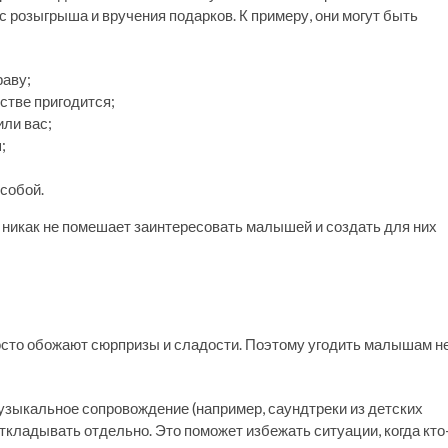
 розыгрыша и вручения подарков. К примеру, они могут быть
раву;
йстве пригодится;
или вас;
;
 собой.
о никак не помешает заинтересовать малышей и создать для них
росто обожают сюрпризы и сладости. Поэтому угодить малышам н
узыкальное сопровождение (например, саундтреки из детских
ладывать отдельно. Это поможет избежать ситуации, когда кто