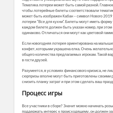
Тематика лотереи может быть самой разной. Главно
чтобы лотерейные билеты соответствовали тематике
может быть изображен Кабан – символ Нового 2019 
лотереи “Все для кухни”. Билеты могут иметь форму 
каждом билете должен быть указан номер, при этом
одинаково. Отличаться они могут как цветовой гаммой
Если новогодняя лотерея ориентирована на малышей
конфет, которыми украшена елка. Очень желательн
общего количества предлагаемых игрокам. Такой ва
в гости друзей.
Разумеется, в условиях финансового кризиса, не ли
сюрпризы вполне могут быть приготовлены своими р
снизить планку затрат и при этом сделать ваш праз
Процесс игры
Все участники в сборе? Значит можно начинать розы
поддержать интерес к происходящему, он должен з