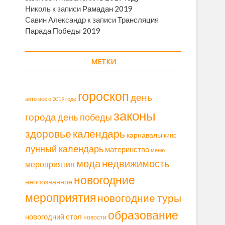
Николь
к записи
Рамадан 2019
Савин Александр
к записи
Трансляция
Парада Победы 2019
МЕТКИ
гороскоп
день
авто
всё о 2019 годе
законы
города
день победы
здоровье
календарь
карнавалы
кино
лунный календарь
материнство
меню
мода
недвижимость
мероприятия
новогодние
неопознанное
мероприятия
новогодние туры
образование
новогодний стол
новости