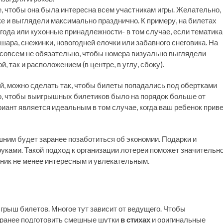
е, чтобы она была интересна всем участникам игры. Желательно,
 и выглядели максимально празднично. К примеру, на билетах
года или кухонные принадлежности- в том случае, если тематика
шара, снежинки, новогодней елочки или забавного снеговика. На
 совсем не обязательно, чтобы номера визуально выглядели
, так и расположением (в центре, в углу, сбоку).
, можно сделать так, чтобы билеты попадались под обертками
о, чтобы выигрышных билетиков было на порядок больше от
риант является идеальным в том случае, когда ваш ребенок прив
шним будет заранее позаботиться об экономии. Подарки и
уками. Такой подход к организации лотереи поможет значительн
дник не менее интересным и увлекательным.
грыш билетов. Многое тут зависит от ведущего. Чтобы
аранее подготовить смешные шутки
в стихах
и оригинальные