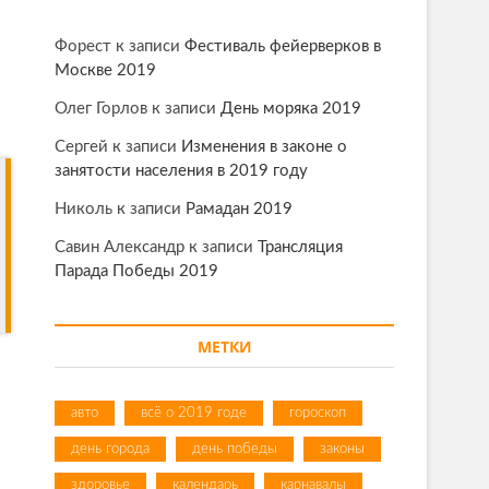
Форест
к записи
Фестиваль фейерверков в
Москве 2019
Олег Горлов
к записи
День моряка 2019
Сергей
к записи
Изменения в законе о
занятости населения в 2019 году
Николь
к записи
Рамадан 2019
Савин Александр
к записи
Трансляция
Парада Победы 2019
МЕТКИ
авто
всё о 2019 годе
гороскоп
день города
день победы
законы
здоровье
календарь
карнавалы