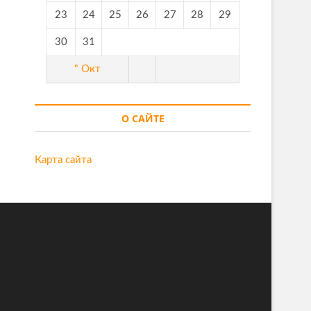
23
24
25
26
27
28
29
30
31
" Окт
О САЙТЕ
Карта сайта