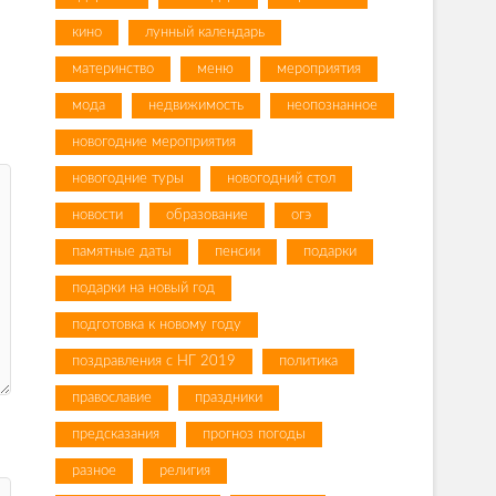
кино
лунный календарь
материнство
меню
мероприятия
мода
недвижимость
неопознанное
новогодние мероприятия
новогодние туры
новогодний стол
новости
образование
огэ
памятные даты
пенсии
подарки
подарки на новый год
подготовка к новому году
поздравления с НГ 2019
политика
православие
праздники
предсказания
прогноз погоды
разное
религия