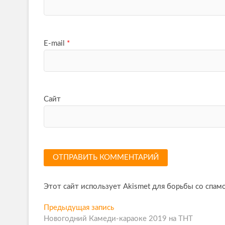
E-mail
*
Сайт
Этот сайт использует Akismet для борьбы со спам
Н
Предыдущая запись
П
Новогодний Камеди-караоке 2019 на ТНТ
р