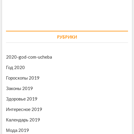
и
д
д
г
у
у
ю
щ
а
щ
а
ц
а
я
и
я
з
РУБРИКИ
з
а
я
а
п
п
п
и
2020-god-com-ucheba
и
с
о
Год 2020
с
ь
з
ь
:
Гороскопы 2019
:
а
Законы 2019
п
Здоровье 2019
и
Интересное 2019
с
Календарь 2019
я
Мода 2019