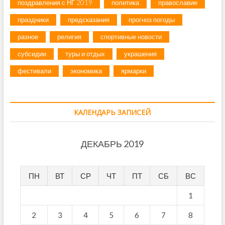
поздравления с НГ 2019
политика
православие
праздники
предсказания
прогноз погоды
разное
религия
спортивные новости
субсидии
туры и отдых
украшения
фестивали
экономика
ярмарки
КАЛЕНДАРЬ ЗАПИСЕЙ
ДЕКАБРЬ 2019
ПН
ВТ
СР
ЧТ
ПТ
СБ
ВС
1
2
3
4
5
6
7
8