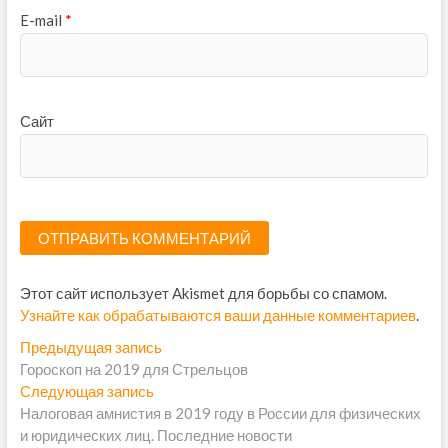
E-mail
*
Сайт
Этот сайт использует Akismet для борьбы со спамом.
Узнайте как обрабатываются ваши данные комментариев
.
Н
Предыдущая запись
П
Гороскоп на 2019 для Стрельцов
р
а
Следующая запись
С
е
в
Налоговая амнистия в 2019 году в России для физических
л
д
и юридических лиц. Последние новости
е
ы