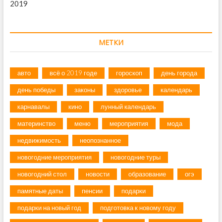
2019
МЕТКИ
авто
всё о 2019 годе
гороскоп
день города
день победы
законы
здоровье
календарь
карнавалы
кино
лунный календарь
материнство
меню
мероприятия
мода
недвижимость
неопознанное
новогодние мероприятия
новогодние туры
новогодний стол
новости
образование
огэ
памятные даты
пенсии
подарки
подарки на новый год
подготовка к новому году