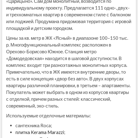
«Царицыно». Сам дом монолитный, возводится по
индивидуальному проекту. Предлагается 111 одно-, двух-
и трехкомнатных квартир в современном стиле с балконом
или лоджией. Продумана придомовая территория с игровой
площадкой и детским городком.
Цены за кв. метр в ЖК «Ясный» в диапазоне 100–150 тыс.
р. Многофункциональный комплекс расположен в
Орехово-Борисово Южное. Станция метро
«Домодедовская» находится в шаговой доступности. В
комплекс входит три разноэтажных монолитных корпуса.
Примечательно, что в ЖК имеются внутренние дворы, то
есть в силе концепция «двор без авто». В двух корпусах
квартиры различной планировки, в третьем – апартаменты.
Покупатель может выбрать в одном из корпусов квартиры
с отделкой, причем разных стилей: классический,
современный, эко-стиль.
Используемые отделочные материалы:
сантехника Roca;
плитка Kerama Marazzi
;