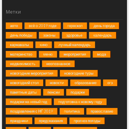
Метки
авто
всё о 2019 годе
гороскоп
день города
день победы
законы
здоровье
календарь
карнавалы
кино
лунный календарь
материнство
меню
мероприятия
мода
недвижимость
неопознанное
новогодние мероприятия
новогодние туры
новогодний стол
новости
образование
огэ
памятные даты
пенсии
подарки
подарки на новый год
подготовка к новому году
поздравления с НГ 2019
политика
православие
праздники
предсказания
прогноз погоды