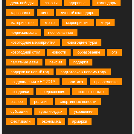
день победы
законы
здоровье
календарь
карнавалы
кино
лунный календарь
материнство
меню
мероприятия
мода
недвижимость
неопознанное
новогодние мероприятия
новогодние туры
новогодний стол
новости
образование
огэ
памятные даты
пенсии
подарки
подарки на новый год
подготовка к новому году
поздравления с НГ 2019
политика
православие
праздники
предсказания
прогноз погоды
разное
религия
спортивные новости
субсидии
туры и отдых
украшения
фестивали
экономика
ярмарки