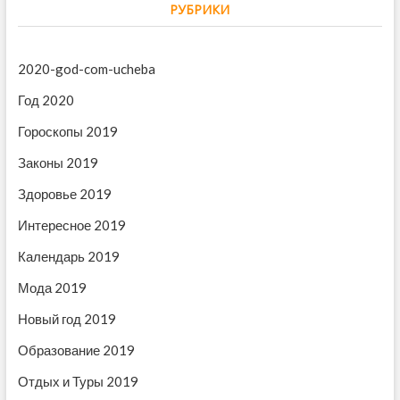
щ
а
а
РУБРИКИ
а
я
ц
я
з
и
з
а
2020-god-com-ucheba
а
п
я
Год 2020
п
и
п
и
с
Гороскопы 2019
с
ь
о
Законы 2019
ь
:
з
:
Здоровье 2019
а
Интересное 2019
п
Календарь 2019
и
Мода 2019
с
Новый год 2019
я
м
Образование 2019
Отдых и Туры 2019