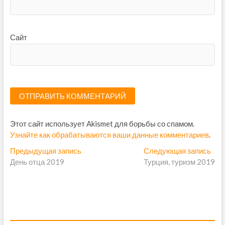
Сайт
Этот сайт использует Akismet для борьбы со спамом.
Узнайте как обрабатываются ваши данные комментариев
.
Н
Предыдущая запись
П
Следующая запись
С
День отца 2019
р
Турция, туризм 2019
л
а
е
е
в
д
д
ы
у
и
д
ю
г
у
щ