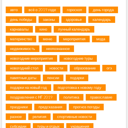
авто
всё о 2019 годе
гороскоп
день города
день победы
законы
здоровье
календарь
карнавалы
кино
лунный календарь
материнство
меню
мероприятия
мода
недвижимость
неопознанное
новогодние мероприятия
новогодние туры
новогодний стол
новости
образование
огэ
памятные даты
пенсии
подарки
подарки на новый год
подготовка к новому году
поздравления с НГ 2019
политика
православие
праздники
предсказания
прогноз погоды
разное
религия
спортивные новости
субсидии
туры и отдых
украшения