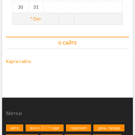
30
31
" Окт
О САЙТЕ
Карта сайта
Метки
авто
всё о 2019 годе
гороскоп
день города