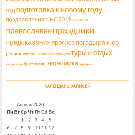
подготовка к новому году
год
поздравления с НГ 2019
политика
праздники
православие
предсказания
прогноз погоды
разное
туры и отдых
религия
спортивные новости
субсидии
экономика
фестивали
украшения
ярмарки
КАЛЕНДАРЬ ЗАПИСЕЙ
Апрель 2020
Пн
Вт
Ср
Чт
Пт
Сб
Вс
1
2
3
4
5
6
7
8
9
10
11
12