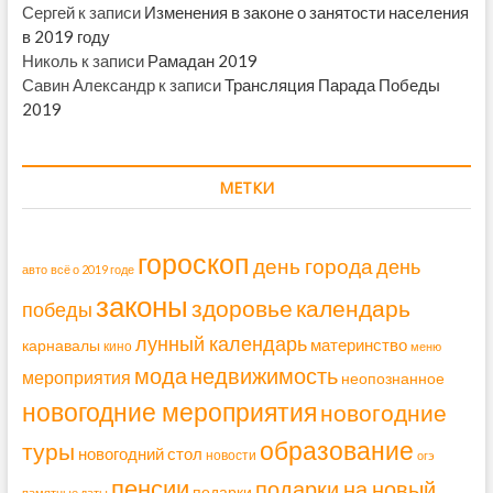
Сергей
к записи
Изменения в законе о занятости населения
в 2019 году
Николь
к записи
Рамадан 2019
Савин Александр
к записи
Трансляция Парада Победы
2019
МЕТКИ
гороскоп
день города
день
авто
всё о 2019 годе
законы
здоровье
календарь
победы
лунный календарь
материнство
карнавалы
кино
меню
мода
недвижимость
мероприятия
неопознанное
новогодние мероприятия
новогодние
образование
туры
новогодний стол
новости
огэ
пенсии
подарки на новый
подарки
памятные даты