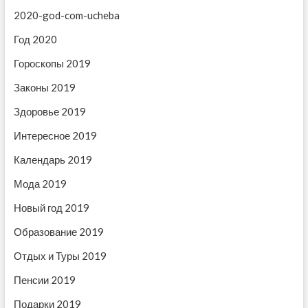
ц
а
я
2020-god-com-ucheba
и
я
з
з
а
Год 2020
я
а
п
п
Гороскопы 2019
п
и
и
с
о
Законы 2019
с
ь
з
ь
:
Здоровье 2019
:
а
Интересное 2019
п
Календарь 2019
и
Мода 2019
с
Новый год 2019
я
Образование 2019
м
Отдых и Туры 2019
Пенсии 2019
Подарки 2019