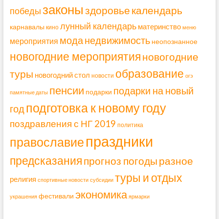
законы
здоровье
календарь
победы
лунный календарь
материнство
карнавалы
кино
меню
мода
недвижимость
мероприятия
неопознанное
новогодние мероприятия
новогодние
образование
туры
новогодний стол
новости
огэ
пенсии
подарки на новый
подарки
памятные даты
подготовка к новому году
год
поздравления с НГ 2019
политика
праздники
православие
предсказания
прогноз погоды
разное
туры и отдых
религия
спортивные новости
субсидии
экономика
фестивали
украшения
ярмарки