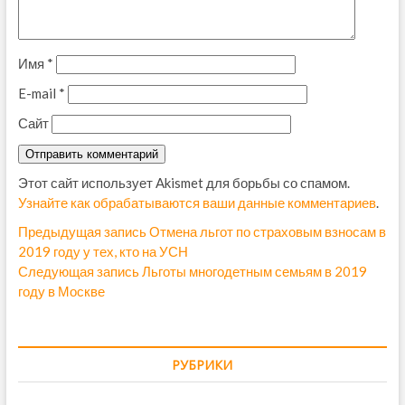
Имя
*
E-mail
*
Сайт
Этот сайт использует Akismet для борьбы со спамом.
Узнайте как обрабатываются ваши данные комментариев
.
Н
Предыдущая запись
П
Отмена льгот по страховым взносам в
2019 году у тех, кто на УСН
р
а
Следующая запись
С
Льготы многодетным семьям в 2019
е
в
году в Москве
л
д
е
ы
и
д
д
г
у
у
РУБРИКИ
ю
щ
а
щ
а