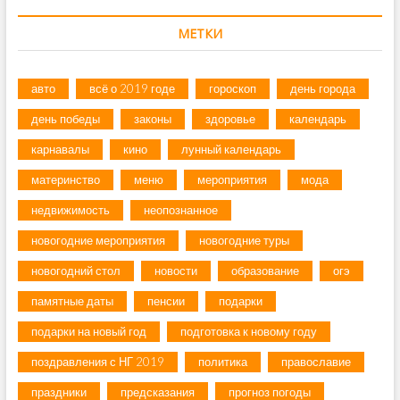
МЕТКИ
авто
всё о 2019 годе
гороскоп
день города
день победы
законы
здоровье
календарь
карнавалы
кино
лунный календарь
материнство
меню
мероприятия
мода
недвижимость
неопознанное
новогодние мероприятия
новогодние туры
новогодний стол
новости
образование
огэ
памятные даты
пенсии
подарки
подарки на новый год
подготовка к новому году
поздравления с НГ 2019
политика
православие
праздники
предсказания
прогноз погоды