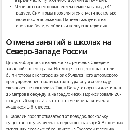
а врачи часто путают его с другими штаммами;
Мичиган опасен повышением температуры до 41
градуса. Симптомы проявляются спустя несколько
часов после поражения. Пациент жалуется на
головные боли, слабость и полную потерю сил.
Отмена занятий в школах на
Северо-Западе России
Циклон обрушился на несколько регионов Северно-
западной части страны. Несмотря на то, что спасатели
были готовы к непогоде из-за объявленного штормового
предупреждения, противостоять урагану и снегопаду
оказалось не так просто. Так, в Воркуте порывы достигали
15 метров в секунду, а на градусниках зафиксировали 20-
градусный мороз. Из-за этого отменили занятия для
учащихся 1-8 классов.
В Карелии просят отказаться от поездок, поскольку
существенно увеличилась вероятность аварий. В сложных
ситуациях сразу же обращайтесь в Госавтоинспекцию.