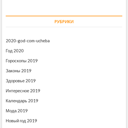
г
у
у
щ
ю
а
а
щ
ц
я
а
РУБРИКИ
и
з
я
а
з
я
п
а
2020-god-com-ucheba
п
и
п
Год 2020
с
и
о
ь
с
Гороскопы 2019
з
:
ь
Законы 2019
:
а
Здоровье 2019
п
и
Интересное 2019
с
Календарь 2019
я
Мода 2019
м
Новый год 2019