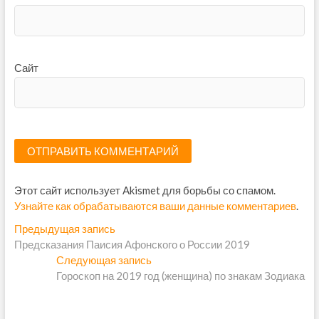
Сайт
Этот сайт использует Akismet для борьбы со спамом.
Узнайте как обрабатываются ваши данные комментариев
.
Н
Предыдущая запись
П
Предсказания Паисия Афонского о России 2019
р
а
Следующая запись
е
С
в
Гороскоп на 2019 год (женщина) по знакам Зодиака
д
л
ы
е
и
д
д