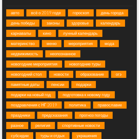
авто
всё о 2019 годе
гороскоп
день города
день победы
законы
здоровье
календарь
карнавалы
кино
лунный календарь
материнство
меню
мероприятия
мода
недвижимость
неопознанное
новогодние мероприятия
новогодние туры
новогодний стол
новости
образование
огэ
памятные даты
пенсии
подарки
подарки на новый год
подготовка к новому году
поздравления с НГ 2019
политика
православие
праздники
предсказания
прогноз погоды
разное
религия
спортивные новости
субсидии
туры и отдых
украшения