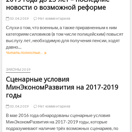
а
с
новости о возможной реформе
с
к
т
и
в
й
03.04.2019
Нет комментариев
Р
к
Слухи о том, что военным, а также приравненным к ним
о
а
с
категориям силовиков (в том числе полицейским) повысят
п
с
и
выслугу лет, необходимую для получения пенсии, ходят
и
т
давно....
и
а
Читать полностью...
У
в
л
в
2
в
е
0
М
л
ЗАКОНЫ 2019
1
а
и
9
г
Сценарные условия
ч
г
а
е
МинЭкономРазвития на 2017-2019
о
д
н
д
а
годы
и
у
н
е
–
е
в
03.04.2019
Нет комментариев
п
и
ы
о
М
В мае 2016 года обнародованы сценарные условия
с
с
а
МинЭкономРазвития на 2017-2019 годы, которые
л
л
г
у
подразумевают наличие трёх возможных сценариев, по
е
а