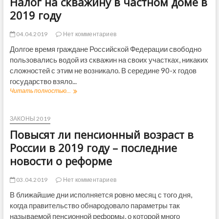
Налог на скважину в частном доме в
2019 году
04.04.2019
Нет комментариев
Долгое время граждане Российской Федерации свободно
пользовались водой из скважин на своих участках, никаких
сложностей с этим не возникало. В середине 90-х годов
государство взяло...
Читать полностью...
Н
а
л
о
ЗАКОНЫ 2019
г
Повысят ли пенсионный возраст в
н
а
России в 2019 году – последние
с
новости о реформе
к
в
а
03.04.2019
Нет комментариев
ж
В ближайшие дни исполняется ровно месяц с того дня,
и
когда правительство обнародовало параметры так
н
у
называемой пенсионной реформы, о которой много