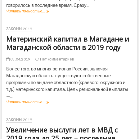
в
говорилось в последнее время. Сразу...
ч
Читать полностью...
П
а
о
с
в
т
ы
ЗАКОНЫ 2019
н
с
о
Материнский капитал в Магадане и
я
м
т
Магаданской области в 2019 году
д
л
о
и
м
03.04.2019
Нет комментариев
п
е
е
Более того, во многих регионах России, включая
в
н
Магаданскую область, существуют собственные
2
с
0
программы по выдаче областного (краевого, окружного и
и
1
т.д.) материнского капитала. Цель региональной выплаты
о
9
н
—...
г
н
Читать полностью...
М
о
ы
а
д
й
т
у
в
е
ЗАКОНЫ 2019
о
р
Увеличение выслуги лет в МВД с
з
и
р
н
2019 года до 25 лет – последние