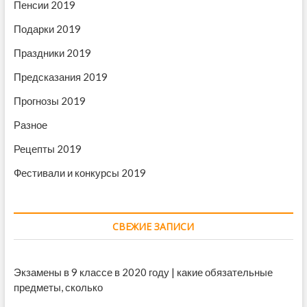
а
Пенсии 2019
с
л
т
и
Подарки 2019
и
м
о
е
Праздники 2019
е
н
г
т
Предсказания 2019
о
ы
п
и
Прогнозы 2019
о
с
в
Разное
у
ы
м
ш
Рецепты 2019
м
е
а
н
Фестивали и конкурсы 2019
с
и
н
и
е
р
а
СВЕЖИЕ ЗАПИСИ
б
о
т
Экзамены в 9 классе в 2020 году | какие обязательные
а
ю
предметы, сколько
щ