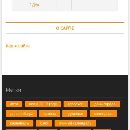
" Дек
О САЙТЕ
Карта сайта
Метки
авто
всё о 2019 годе
гороскоп
день города
день победы
законы
здоровье
календарь
карнавалы
кино
лунный календарь