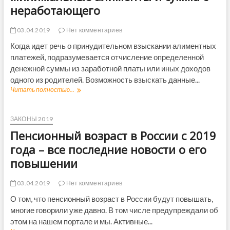
г
и
о
е
неработающего
о
и
с
с
д
в
т
о
у
2
03.04.2019
Нет комментариев
и
т
в
0
о
р
Когда идет речь о принудительном взыскании алиментных
Р
1
р
у
о
платежей, подразумевается отчисление определенной
9
е
д
с
г
денежной суммы из заработной платы или иных доходов
ф
н
с
о
о
одного из родителей. Возможность взыскать данные...
и
и
д
р
к
Читать полностью...
М
и
у
м
о
и
–
е
в
н
п
П
и
ЗАКОНЫ 2019
о
е
м
с
Пенсионный возраст в России с 2019
н
а
л
с
л
года – все последние новости о его
е
и
ь
д
повышении
о
н
н
н
ы
и
н
й
03.04.2019
Нет комментариев
е
о
р
н
О том, что пенсионный возраст в России будут повышать,
г
а
о
многие говорили уже давно. В том числе предупреждали об
о
з
в
Ф
м
этом на нашем портале и мы. Активные...
о
о
е