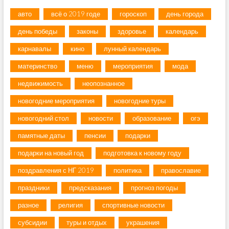
авто
всё о 2019 годе
гороскоп
день города
день победы
законы
здоровье
календарь
карнавалы
кино
лунный календарь
материнство
меню
мероприятия
мода
недвижимость
неопознанное
новогодние мероприятия
новогодние туры
новогодний стол
новости
образование
огэ
памятные даты
пенсии
подарки
подарки на новый год
подготовка к новому году
поздравления с НГ 2019
политика
православие
праздники
предсказания
прогноз погоды
разное
религия
спортивные новости
субсидии
туры и отдых
украшения