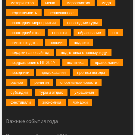
материнство
меню
мероприятия
мода
недвижимость
неопознанное
новогодние мероприятия
новогодние туры
новогодний стол
новости
образование
огэ
памятные даты
пенсии
подарки
подарки на новый год
подготовка к новому году
поздравления с НГ 2019
политика
православие
праздники
предсказания
прогноз погоды
разное
религия
спортивные новости
субсидии
туры и отдых
украшения
фестивали
экономика
ярмарки
Важные события года