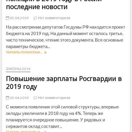
–
и
м
последние новости
п
е
Р
о
п
а
с
е
03.04.2019
Нет комментариев
з
л
н
в
На рассмотрении депутатов Госдумы РФ находится проект
е
с
и
д
бюджета на 2019 год. На данный момент осталось третье,
и
т
н
о
чисто техническое, чтение этого документа. Все основные
и
и
н
параметры бюджета...
я
е
н
н
Читать полностью...
П
н
о
а
о
о
г
2
в
в
о
0
ы
ЗАКОНЫ 2019
о
в
1
ш
с
о
Повышение зарплаты Росгвардии в
7
е
т
з
-
н
2019 году
и
р
2
и
о
а
0
е
в
с
03.04.2019
Нет комментариев
1
з
о
т
9
а
С момента появления этой силовой структуры, впервые
з
а
г
р
м
оклады увеличили в 2018 году на 4%. Теперь же
в
о
п
о
Р
планируется очередное повышение. У рядовых и
д
л
ж
о
сержантов оклад составит...
ы
а
н
с
т
Читать полностью...
П