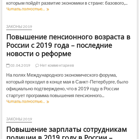
г
д
которым пойдёт развитие экономики в стране: базового,...
д
и
н
а
Читать полностью...
С
л
и
н
ц
е
е
с
е
т
н
к
н
ЗАКОНЫ 2019
в
о
о
а
М
Повышение пенсионного возраста в
в
й
р
В
о
о
н
России с 2019 года – последние
Д
с
б
ы
с
новости о реформе
т
л
е
2
и
а
у
0
о
с
с
03.04.2019
Нет комментариев
1
р
т
л
9
е
На полях Международного экономического форума,
и
о
г
ф
в
который проходил в конце мая в Санкт-Петербурге, было
в
о
о
2
и
официально подтверждено, что в 2019 году в России
д
р
0
я
стартует программа повышения пенсионного...
а
м
1
М
д
Читать полностью...
П
е
9
и
о
о
г
н
2
в
о
Э
5
ы
ЗАКОНЫ 2019
д
к
л
ш
у
о
Повышение зарплаты сотрудникам
е
е
н
т
н
полиции в 2019 году в России –
о