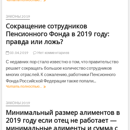
о
с
ы
о
й
и
с
в
р
и
о
ы
ЗАКОНЫ 2019
е
с
т
ш
ф
2
Сокращение сотрудников
р
е
о
0
у
н
Пенсионного Фонда в 2019 году:
р
1
д
и
м
9
правда или ложь?
н
е
е
г
и
з
о
к
а
03.04.2019
Нет комментариев
д
а
р
а
С недавних пор стало известно о том, что правительство
м
п
–
решает сокращать большое количество сотрудников
п
л
п
о
а
многих отраслей. К сожалению, работники Пенсионного
о
л
т
Фонда Российской Федерации также попали...
с
и
ы
л
Читать полностью...
С
ц
Р
е
о
и
о
д
к
и
с
н
р
ЗАКОНЫ 2019
в
г
и
а
2
в
Минимальный размер алиментов в
е
щ
0
а
н
е
2019 году если отец не работает —
1
р
о
н
9
д
минимальные алименты и сумма с
в
и