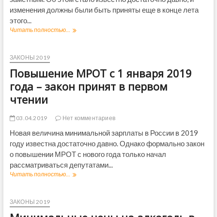
я
Б
в
изменения должны были быть приняты еще в конце лета
в
р
2
этого...
2
я
0
0
н
Читать полностью...
Н
1
1
с
о
9
9
к
в
г
г
о
о
ЗАКОНЫ 2019
о
о
й
с
д
Повышение МРОТ с 1 января 2019
д
о
т
у
у
б
и
года – закон принят в первом
л
О
чтении
а
С
с
А
т
Г
03.04.2019
Нет комментариев
и
О
Новая величина минимальной зарплаты в России в 2019
в
–
2
году известна достаточно давно. Однако формально закон
п
0
о
о повышении МРОТ с нового года только начал
1
л
рассматриваться депутатами...
9
и
Читать полностью...
П
г
с
о
о
ы
в
д
п
ы
ЗАКОНЫ 2019
у
о
ш
д