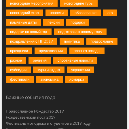
новогодние мероприятия
новогодние туры
новогодний стол
новости
образование
огэ
памятные даты
пенсии
подарки
подарки на новый год
подготовка к новому году
поздравления с НГ 2019
политика
православие
праздники
предсказания
прогноз погоды
разное
религия
спортивные новости
субсидии
туры и отдых
украшения
фестивали
экономика
ярмарки
Важные события года
Православное Рождество 2019
Рождественский пост 2019
Фестиваль молодежи и студентов в 2019 году