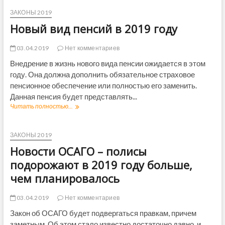
л
т
1
в
е
ЗАКОНЫ 2019
9
М
р
Новый вид пенсий в 2019 году
г
а
и
о
й
н
д
к
с
03.04.2019
Нет комментариев
у
о
к
–
Внедрение в жизнь нового вида пенсии ожидается в этом
п
и
п
году. Она должна дополнить обязательное страховое
е
й
о
и
к
пенсионное обеспечение или полностью его заменить.
с
р
а
Данная пенсия будет представлять...
л
е
п
Читать полностью...
Н
е
с
и
о
д
п
т
в
н
у
а
ы
и
ЗАКОНЫ 2019
б
л
й
е
л
в
Новости ОСАГО – полисы
в
н
и
Б
и
подорожают в 2019 году больше,
о
к
р
д
в
е
я
чем планировалось
п
о
А
н
е
с
д
с
н
03.04.2019
Нет комментариев
т
ы
к
с
и
г
е
Закон об ОСАГО будет подвергаться правкам, причем
и
е
и
заметным. Об этом стало известно достаточно давно, и
й