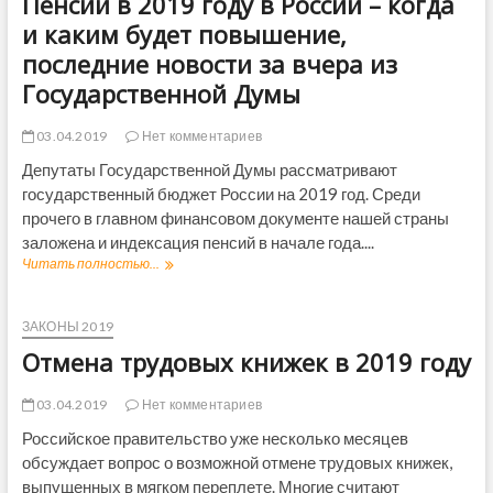
Пенсии в 2019 году в России – когда
и каким будет повышение,
последние новости за вчера из
Государственной Думы
03.04.2019
Нет комментариев
Депутаты Государственной Думы рассматривают
государственный бюджет России на 2019 год. Среди
прочего в главном финансовом документе нашей страны
заложена и индексация пенсий в начале года....
Читать полностью...
П
е
н
с
ЗАКОНЫ 2019
и
Отмена трудовых книжек в 2019 году
и
в
2
03.04.2019
Нет комментариев
0
Российское правительство уже несколько месяцев
1
обсуждает вопрос о возможной отмене трудовых книжек,
9
г
выпущенных в мягком переплете. Многие считают