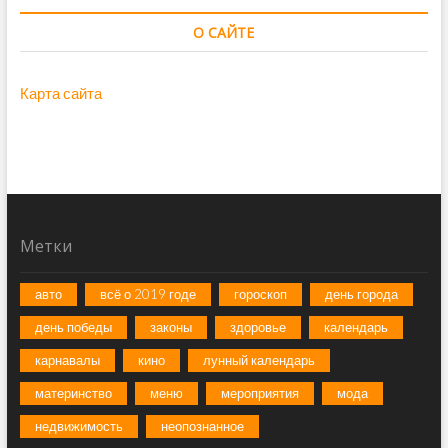
О САЙТЕ
Карта сайта
Метки
авто
всё о 2019 годе
гороскоп
день города
день победы
законы
здоровье
календарь
карнавалы
кино
лунный календарь
материнство
меню
мероприятия
мода
недвижимость
неопознанное