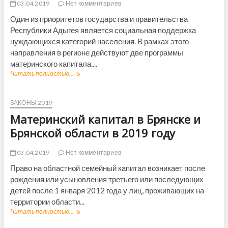
н
д
в
03.04.2019
Нет комментариев
о
П
е
у
2
й
е
Один из приоритетов государства и правительства
н
0
Д
н
и
Республики Адыгея является социальная поддержка
1
у
с
е
9
нуждающихся категорий населения. В рамках этого
м
и
э
г
направления в регионе действуют две программы
ы
о
к
о
н
материнского капитала....
с
д
н
Читать полностью...
М
п
у
ы
а
е
м
т
р
ф
е
т
ЗАКОНЫ 2019
о
р
о
Материнский капитал в Брянске и
н
и
в
д
н
Брянской области в 2019 году
о
с
м
к
03.04.2019
Нет комментариев
Р
и
о
й
Право на областной семейный капитал возникает после
с
к
рождения или усыновления третьего или последующих
с
а
детей после 1 января 2012 года у лиц, проживающих на
и
п
и
территории области...
и
в
т
Читать полностью...
М
2
а
а
0