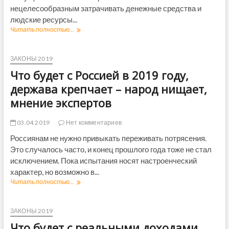
о
нецелесообразным затрачивать денежные средства и
д
людские ресурсы...
у
Читать полностью...
О
в
т
Р
м
о
е
ЗАКОНЫ 2019
с
н
с
Что будет с Россией в 2019 году,
а
и
т
держава крепчает – народ нищает,
и
р
–
мнение экспертов
у
к
д
о
о
03.04.2019
Нет комментариев
г
в
д
Россиянам не нужно привыкать переживать потрясения.
ы
а
Это случалось часто, и конец прошлого года тоже не стал
х
и
к
исключением. Пока испытания носят настроенческий
к
н
а
характер, но возможно в...
и
к
Читать полностью...
Ч
ж
и
т
е
м
о
к
б
б
ЗАКОНЫ 2019
в
у
у
2
Что будет с реальными доходами
д
д