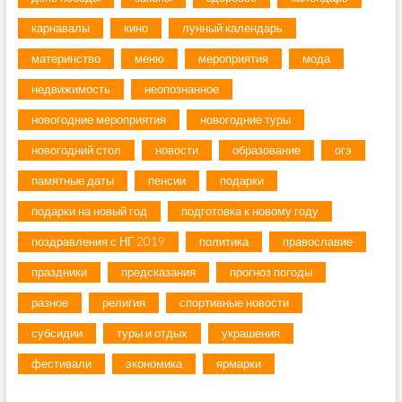
карнавалы
кино
лунный календарь
материнство
меню
мероприятия
мода
недвижимость
неопознанное
новогодние мероприятия
новогодние туры
новогодний стол
новости
образование
огэ
памятные даты
пенсии
подарки
подарки на новый год
подготовка к новому году
поздравления с НГ 2019
политика
православие
праздники
предсказания
прогноз погоды
разное
религия
спортивные новости
субсидии
туры и отдых
украшения
фестивали
экономика
ярмарки