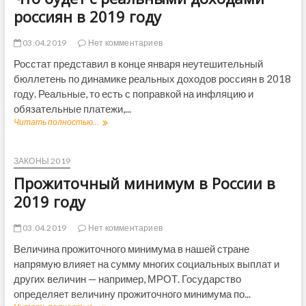
0
е
е
россиян в 2019 году
1
т
т
9
п
с
г
03.04.2019
Нет комментариев
о
Р
о
в
о
Росстат представил в конце января неутешительный
д
ы
с
бюллетень по динамике реальных доходов россиян в 2018
у
ш
с
году. Реальные, то есть с поправкой на инфляцию и
е
и
н
обязательные платежи,...
е
и
й
Читать полностью...
Ч
е
в
т
,
2
о
п
0
б
ЗАКОНЫ 2019
о
1
у
Прожиточный минимум в России в
с
9
д
л
г
е
2019 году
е
о
т
д
д
с
03.04.2019
Нет комментариев
н
у
р
и
,
е
Величина прожиточного минимума в нашей стране
е
д
а
напрямую влияет на сумму многих социальных выплат и
н
е
л
о
других величин — например, МРОТ. Государство
р
ь
в
определяет величину прожиточного минимума по...
ж
н
о
а