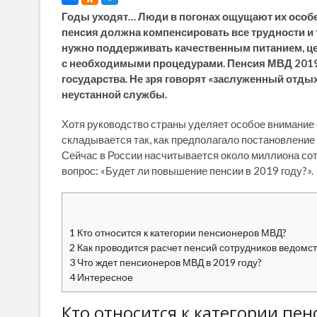
Годы уходят… Люди в погонах ощущают их особе
пенсия должна компенсировать все трудности и 
нужно поддерживать качественным питанием, ц
с необходимыми процедурами. Пенсия МВД 2019 
государства. Не зря говорят «заслуженный отды
неустанной службы.
Хотя руководство страны уделяет особое внимание 
складывается так, как предполагало постановление
Сейчас в России насчитывается около миллиона сот
вопрос: «Будет ли повышение пенсии в 2019 году?».
1
Кто относится к категории пенсионеров МВД?
2
Как проводится расчет пенсий сотрудников ведомс
3
Что ждет пенсионеров МВД в 2019 году?
4
Интересное
Кто относится к категории пе