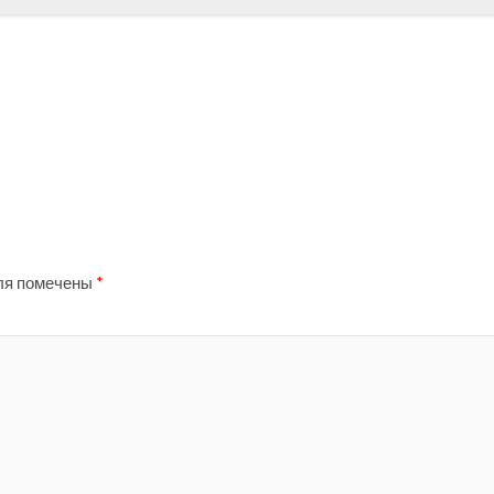
ля помечены
*