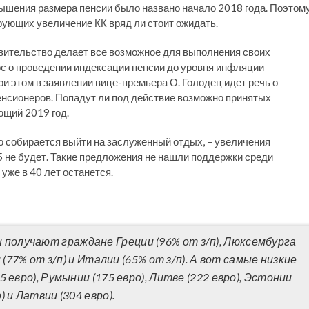
шения размера пенсии было названо начало 2018 года. Поэтом
ирующих увеличение КК вряд ли стоит ожидать.
авительство делает все возможное для выполнения своих
с о проведении индексации пенсии до уровня инфляции
и этом в заявлении вице-премьера О. Голодец идет речь о
енсионеров. Попадут ли под действие возможно принятых
ющий 2019 год.
о собирается выйти на заслуженный отдых, – увеличения
5 не будет. Такие предложения не нашли поддержки среди
уже в 40 лет останется.
и получают граждане Греции (96% от з/п), Люксембурга
и (77% от з/п) и Италии (65% от з/п). А вот самые низкие
евро), Румынии (175 евро), Литве (222 евро), Эстонии
) и Латвии (304 евро).