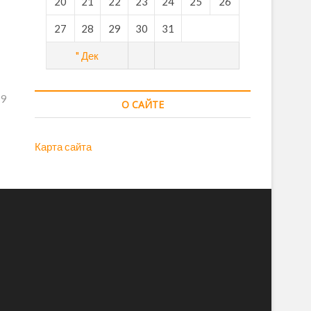
20
21
22
23
24
25
26
27
28
29
30
31
" Дек
19
О САЙТЕ
Карта сайта