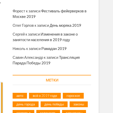
у
Форест
к записи
Фестиваль фейерверков в
Москве 2019
Олег Горлов
к записи
День моряка 2019
Сергей
к записи
Изменения в законе о
занятости населения в 2019 году
Николь
к записи
Рамадан 2019
Савин Александр
к записи
Трансляция
Парада Победы 2019
МЕТКИ
авто
всё о 2019 годе
гороскоп
день города
день победы
законы
здоровье
календарь
карнавалы