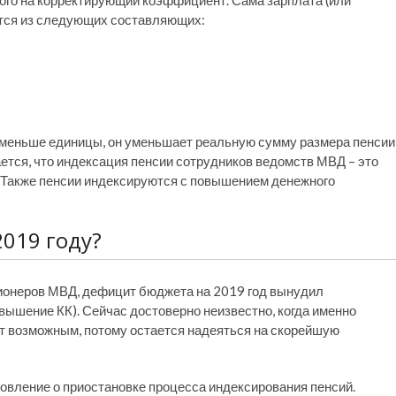
ого на корректирующий коэффициент. Сама зарплата (или
ется из следующих составляющих:
меньше единицы, он уменьшает реальную сумму размера пенсии
тся, что индексация пенсии сотрудников ведомств МВД – это
 Также пенсии индексируются с повышением денежного
019 году?
ионеров МВД, дефицит бюджета на 2019 год вынудил
вышение КК). Сейчас достоверно неизвестно, когда именно
 возможным, потому остается надеяться на скорейшую
овление о приостановке процесса индексирования пенсий.