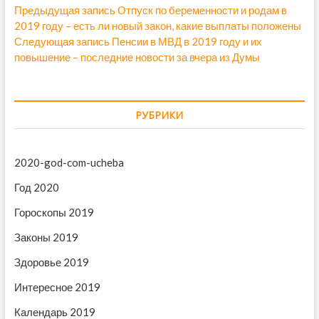
Н
Предыдущая запись
П
Отпуск по беременности и родам в
2019 году – есть ли новый закон, какие выплаты положены
р
а
Следующая запись
С
Пенсии в МВД в 2019 году и их
е
в
повышение – последние новости за вчера из Думы
л
д
е
ы
и
д
д
г
у
у
РУБРИКИ
ю
щ
а
щ
а
ц
а
я
2020-god-com-ucheba
и
я
з
з
а
Год 2020
я
а
п
п
Гороскопы 2019
п
и
и
с
о
Законы 2019
с
ь
з
ь
:
Здоровье 2019
:
а
Интересное 2019
п
Календарь 2019