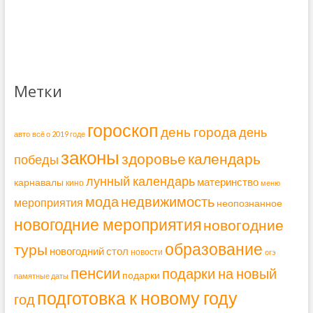
Метки
гороскоп
день города
день
авто
всё о 2019 годе
законы
здоровье
календарь
победы
лунный календарь
материнство
карнавалы
кино
меню
мода
недвижимость
мероприятия
неопознанное
новогодние мероприятия
новогодние
образование
туры
новогодний стол
новости
огэ
пенсии
подарки на новый
подарки
памятные даты
подготовка к новому году
год