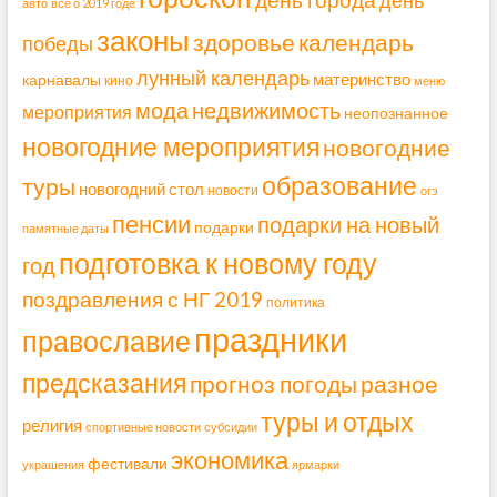
авто
всё о 2019 годе
законы
здоровье
календарь
победы
лунный календарь
материнство
карнавалы
кино
меню
мода
недвижимость
мероприятия
неопознанное
новогодние мероприятия
новогодние
образование
туры
новогодний стол
новости
огэ
пенсии
подарки на новый
подарки
памятные даты
подготовка к новому году
год
поздравления с НГ 2019
политика
праздники
православие
предсказания
прогноз погоды
разное
туры и отдых
религия
спортивные новости
субсидии
экономика
фестивали
украшения
ярмарки