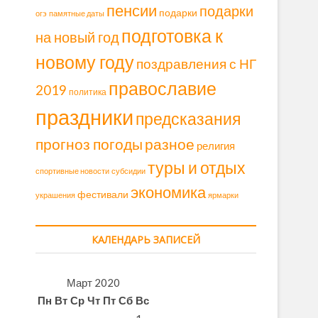
пенсии
подарки
подарки
огэ
памятные даты
подготовка к
на новый год
новому году
поздравления с НГ
православие
2019
политика
праздники
предсказания
прогноз погоды
разное
религия
туры и отдых
спортивные новости
субсидии
экономика
фестивали
украшения
ярмарки
КАЛЕНДАРЬ ЗАПИСЕЙ
Март 2020
Пн
Вт
Ср
Чт
Пт
Сб
Вс