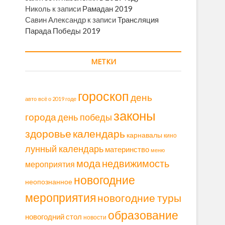
Николь
к записи
Рамадан 2019
Савин Александр
к записи
Трансляция
Парада Победы 2019
МЕТКИ
гороскоп
день
авто
всё о 2019 годе
законы
города
день победы
здоровье
календарь
карнавалы
кино
лунный календарь
материнство
меню
мода
недвижимость
мероприятия
новогодние
неопознанное
мероприятия
новогодние туры
образование
новогодний стол
новости