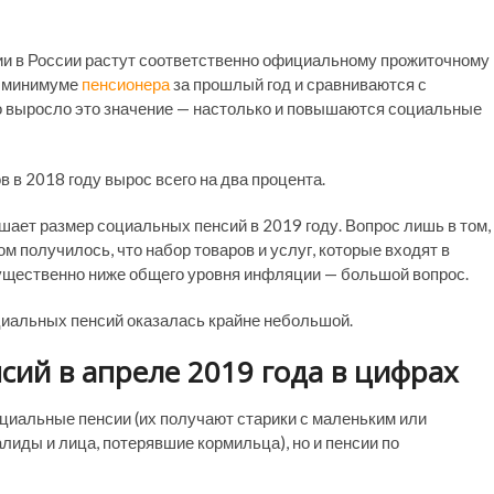
и в России растут соответственно официальному прожиточному
м минимуме
пенсионера
за прошлый год и сравниваются с
 выросло это значение — настолько и повышаются социальные
в 2018 году вырос всего на два процента.
шает размер социальных пенсий в 2019 году. Вопрос лишь в том,
м получилось, что набор товаров и услуг, которые входят в
ущественно ниже общего уровня инфляции — большой вопрос.
оциальных пенсий оказалась крайне небольшой.
ий в апреле 2019 года в цифрах
оциальные пенсии (их получают старики с маленьким или
лиды и лица, потерявшие кормильца), но и пенсии по