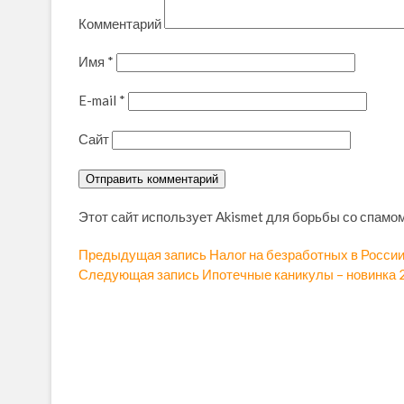
Комментарий
Имя
*
E-mail
*
Сайт
Этот сайт использует Akismet для борьбы со спамо
Н
Предыдущая запись
П
Налог на безработных в России
Следующая запись
С
Ипотечные каникулы – новинка 
р
а
л
е
в
е
д
д
ы
и
у
д
г
ю
у
щ
щ
а