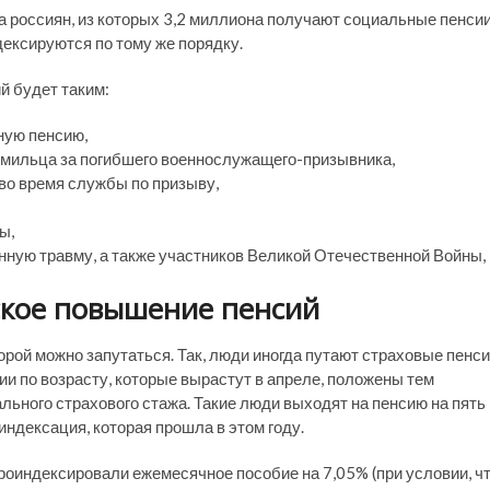
 россиян, из которых 3,2 миллиона получают социальные пенсии
дексируются по тому же порядку.
й будет таким:
ную пенсию,
рмильца за погибшего военнослужащего-призывника,
во время службы по призыву,
ы,
нную травму, а также участников Великой Отечественной Войны,
ьское повышение пенсий
рой можно запутаться. Так, люди иногда путают страховые пенс
и по возрасту, которые вырастут в апреле, положены тем
ьного страхового стажа. Такие люди выходят на пенсию на пять
индексация, которая прошла в этом году.
проиндексировали ежемесячное пособие на 7,05% (при условии, ч