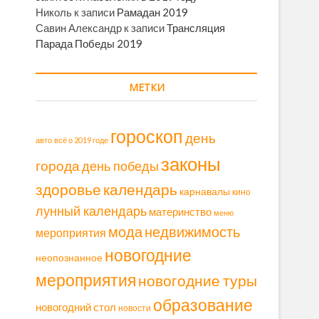
Николь
к записи
Рамадан 2019
Савин Александр
к записи
Трансляция
Парада Победы 2019
МЕТКИ
гороскоп
день
авто
всё о 2019 годе
законы
города
день победы
здоровье
календарь
карнавалы
кино
лунный календарь
материнство
меню
мода
недвижимость
мероприятия
новогодние
неопознанное
мероприятия
новогодние туры
образование
новогодний стол
новости