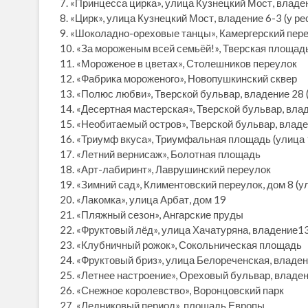
7. «Принцесса цирка», улица Кузнецкий Мост, влад
8. «Цирк», улица Кузнецкий Мост, владение 6-3 (у р
9. «Шоколадно-ореховые танцы», Камергерский пер
10. «За мороженым всей семьёй!», Тверская площад
11. «Мороженое в цветах», Столешников переулок
12. «Фабрика мороженого», Новопушкинский сквер
13. «Полюс любви», Тверской бульвар, владение 28 
14. «Десертная мастерская», Тверской бульвар, вла
15. «Необитаемый остров», Тверской бульвар, владе
16. «Триумф вкуса», Триумфальная площадь (улица 
17. «Летний вернисаж», Болотная площадь
18. «Арт-лабиринт», Лаврушинский переулок
19. «Зимний сад», Климентовский переулок, дом 8 
20. «Лакомка», улица Арбат, дом 19
21. «Пляжный сезон», Ангарские пруды
22. «Фруктовый лёд», улица Хачатуряна, владение1
23. «Клубничный рожок», Сокольническая площадь
24. «Фруктовый бриз», улица Белореченская, владен
25. «Летнее настроение», Ореховый бульвар, владе
26. «Снежное королевство», Воронцовский парк
27. «Ледниковый период», площадь Европы