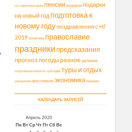
пенсии
подарки
подарки
огэ
памятные даты
подготовка к
на новый год
новому году
поздравления с НГ
православие
2019
политика
праздники
предсказания
х
прогноз погоды
разное
религия
туры и отдых
спортивные новости
субсидии
экономика
фестивали
украшения
ярмарки
КАЛЕНДАРЬ ЗАПИСЕЙ
Апрель 2020
Пн
Вт
Ср
Чт
Пт
Сб
Вс