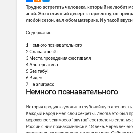
Трудно встретить человека, который не любит мо
зной. Это отличный десерт к торжеству, он прек
любой сезон, на любом материке. И у такой вкус
Содержание
1
Немного познавательного
2
Слава и почёт
3
Места проведения фестиваля
4
Альтернатива
5
Без табу!
6
Видео
7
На эпиграф:
Немного познавательного
История продукта уходит в глубочайшую древность.
Каждый народ имел свои секреты. Иногда это был п
мороженое эскимосов “акутак” состояло из сала, мяса
России с ним познакомились в 18 веке. Через век е
изготовлению появлялись по всему миру. Сейчас эт