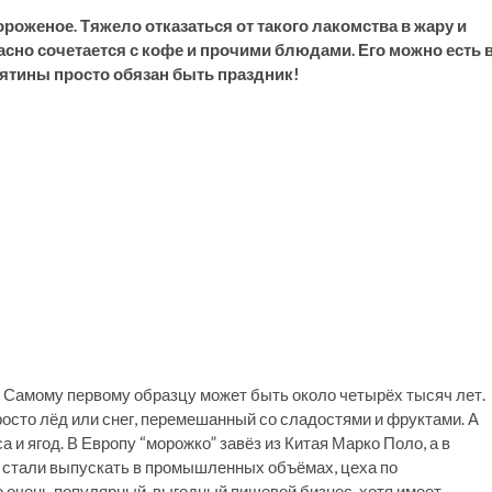
роженое. Тяжело отказаться от такого лакомства в жару и
расно сочетается с кофе и прочими блюдами. Его можно есть 
нятины просто обязан быть праздник!
 Самому первому образцу может быть около четырёх тысяч лет.
росто лёд или снег, перемешанный со сладостями и фруктами. А
 и ягод. В Европу “морожко” завёз из Китая Марко Поло, а в
го стали выпускать в промышленных объёмах, цеха по
о очень популярный, выгодный пищевой бизнес, хотя имеет