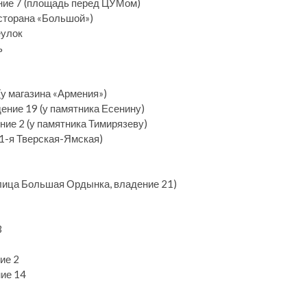
ение 7 (площадь перед ЦУМом)
есторана «Большой»)
еулок
ь
(у магазина «Армения»)
дение 19 (у памятника Есенину)
ние 2 (у памятника Тимирязеву)
1-я Тверская-Ямская)
(улица Большая Ордынка, владение 21)
3
ие 2
ние 14