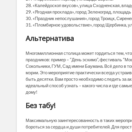
28. «Калейдоскоп вкусов», улица Сходненская, влад
29. «Ягодная прохлада», город Зеленоград, площадь
30. «Праздник непослушания», город Троицк, Сирен
31. «Пломбирное удовольствие», город Щербинка, у
Альтернатива
Многомиллионная столица может гордиться тем, что
праздников: пример – “День эскимо”, фестиваль “Мо
Сокольники, ГУМ, Сад имени Баумана. Всё дело в то
мэрии. Это мероприятие практически всегда устраива
быть десятки. Вам просто необходимо следить за ак
идеальный способ узнать – какого числа и где самы
дому!
Без табу!
Максимальную заинтересованность в таких меропри
бороться за сердца и души потребителей. Для прос