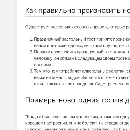
Как правильно произносить н
Существует несколько основных правил, которые ре
Праздничный застольный тост принято произно
вином или виски, однако, ни в коем случае, не с
Первым произносить праздничный тост должен х
человеку, он обязан в следующем своем тосте
словами.
Тем, кто не употребляет алкогольные напитки,
виски на бокал с водой. Заявлять о том, что вы 
стоит, так как такое поведение будет расценено,
Примеры новогодних тостов д
“Когда я был еще совсем маленьким, я заметил одну
хорошем настроении, они не болеют, не страдают деп
Поэтому, не говоря лишних слов, пожелаю: что б мы