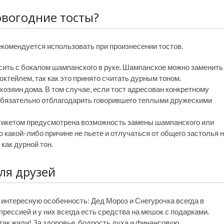
овогодние тосты?
комендуется использовать при произнесении тостов.
сить с бокалом шампанского в руке. Шампанское можно заменить
 коктейлем, так как это принято считать дурным тоном.
озяин дома. В том случае, если тост адресован конкретному
 обязательно отблагодарить говорившего теплыми дружескими
 этикетом предусмотрена возможность замены шампанского или
по какой-либо причине не пьете и отлучаться от общего застолья 
 как дурной тон.
ля друзей
 интересную особенность: Дед Мороз и Снегурочка всегда в
рессией и у них всегда есть средства на мешок с подарками.
 так жили! За здоровье, бодрость духа и финансовую