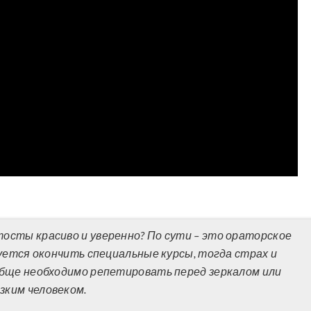
тосты красиво и уверенно? По сути – это ораторское
уется окончить специальные курсы, тогда страх и
ообще необходимо репетировать перед зеркалом или
зким человеком.