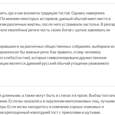
ть, где и как возникла традиция тостов. Однако, наверняка
и. По мнению некоторых историков, данный обычай имел место в
огам различные жертвы, после чего устраивали застолья. В разга
сили хвалебные речи в честь своих богов с целью завоевать их
собиравшиеся на различных общественных собраниях, выбирали из
произносил бы важные речи. Как правило, этому человеку
го хлеба (тостом), которые символизировали дружественное
диции является древний русский обычай угощения уважаемого
 длинными, а также могут быть в стихах и в прозе. Выбор того ил
пании. Если вы оказались в окружении малознакомых лиц, лучшим
ера. Если же вы находитесь в компании хорошо знакомых и
раскрепощенный новогодний тост с приколами и шутками.