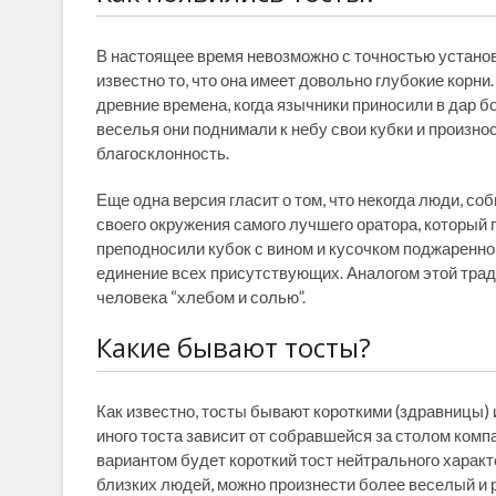
В настоящее время невозможно с точностью установи
известно то, что она имеет довольно глубокие корн
древние времена, когда язычники приносили в дар б
веселья они поднимали к небу свои кубки и произно
благосклонность.
Еще одна версия гласит о том, что некогда люди, 
своего окружения самого лучшего оратора, который 
преподносили кубок с вином и кусочком поджаренно
единение всех присутствующих. Аналогом этой тра
человека “хлебом и солью”.
Какие бывают тосты?
Как известно, тосты бывают короткими (здравницы) и
иного тоста зависит от собравшейся за столом ком
вариантом будет короткий тост нейтрального характ
близких людей, можно произнести более веселый и 