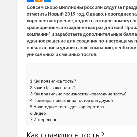
Совсем скоро миллионы россиян сядут за праздн
отметить Новый 2019 год. Однако, новогоднее зас
хорошее настроение, поднять которое помогут 
красноречием, это задание как раз для вас! Пр
компании” и заработаете дополнительные балла.
удачное решение для создания по-настоящему п
впечатление и удивить всю компанию, необходи
уникальных и смешных тостов.
1
Как появились тосты?
2
Какие бывают тосты?
3
Как правильно произносить новогодние тосты?
4
Примеры новогодних тостов для друзей
5
Новогодние тосты для корпоратива
6
Видео
7
Интересное
Как появились тосты?