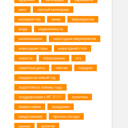
кино
лунный календарь
материнство
меню
мероприятия
мода
недвижимость
неопознанное
новогодние мероприятия
новогодние туры
новогодний стол
новости
образование
огэ
памятные даты
пенсии
подарки
подарки на новый год
подготовка к новому году
поздравления с НГ 2019
политика
православие
праздники
предсказания
прогноз погоды
разное
религия