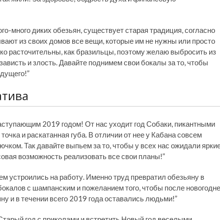
ого-много диких обезьян, существует старая традиция, согласно
вают из своих домов все вещи, которые им не нужны или просто
ько расточительны, как бразильцы, поэтому желаю выбросить из
ависть и злость. Давайте поднимем свои бокалы за то, чтобы
дущего!”
атива
наступающим 2019 годом! От нас уходит год Собаки, пикантными
очка и раскатанная губа. В отличии от нее у Кабана совсем
ючком. Так давайте выпьем за то, чтобы у всех нас ожидали ярки
овая возможность реализовать все свои планы!”
ем устроились на работу. Именно труд превратил обезьяну в
бокалов с шампанским и пожеланием того, чтобы после новогодн
яну и в течении всего 2019 года оставались людьми!”
 Старый год с приколами и встретить Новый год веселыми