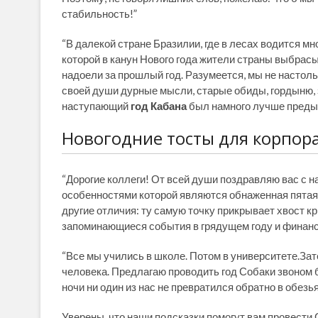
стабильность!”
“В далекой стране Бразилии, где в лесах водится мн
которой в канун Нового года жители страны выбрасы
надоели за прошлый год. Разумеется, мы не настол
своей души дурные мысли, старые обиды, гордыню, з
наступающий
год Кабана
был намного лучше преды
Новогодние тосты для корпор
“Дорогие коллеги! От всей души поздравляю вас с 
особенностями которой являются обнаженная пятая т
другие отличия: ту самую точку прикрывает хвост кр
запоминающиеся события в грядущем году и финанс
“Все мы учились в школе. Потом в университете.Зат
человека. Предлагаю проводить год Собаки звоном 
ночи ни один из нас не превратился обратно в обезь
Уверены, что наши подсказки помогут вам провести