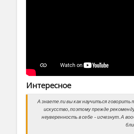
Интересное
А знаете ли вы как научиться говорить 
искусство, поэтому прежде рекоменд
неуверенность в себе – исчезнут. А в
бли