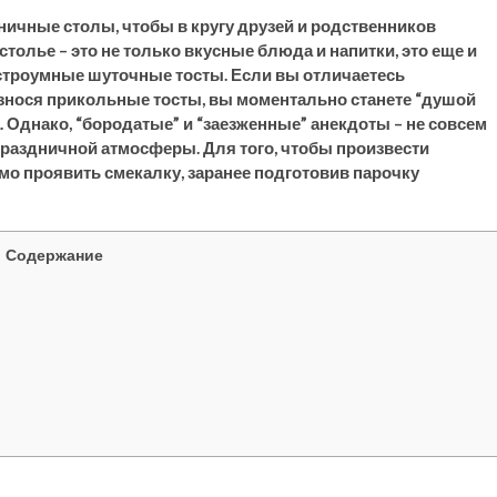
ичные столы, чтобы в кругу друзей и родственников
толье – это не только вкусные блюда и напитки, это еще и
остроумные шуточные тосты. Если вы отличаетесь
оизнося прикольные тосты, вы моментально станете “душой
 Однако, “бородатые” и “заезженные” анекдоты – не совсем
раздничной атмосферы. Для того, чтобы произвести
мо проявить смекалку, заранее подготовив парочку
Содержание