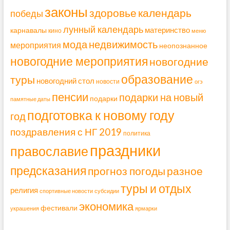
законы
здоровье
календарь
победы
лунный календарь
материнство
карнавалы
кино
меню
мода
недвижимость
мероприятия
неопознанное
новогодние мероприятия
новогодние
образование
туры
новогодний стол
новости
огэ
пенсии
подарки на новый
подарки
памятные даты
подготовка к новому году
год
поздравления с НГ 2019
политика
праздники
православие
предсказания
прогноз погоды
разное
туры и отдых
религия
спортивные новости
субсидии
экономика
фестивали
украшения
ярмарки