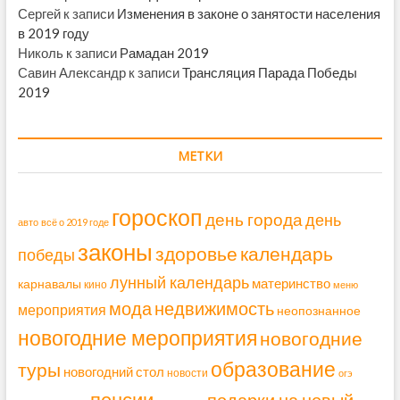
Сергей
к записи
Изменения в законе о занятости населения
в 2019 году
Николь
к записи
Рамадан 2019
Савин Александр
к записи
Трансляция Парада Победы
2019
МЕТКИ
гороскоп
день города
день
авто
всё о 2019 годе
законы
здоровье
календарь
победы
лунный календарь
материнство
карнавалы
кино
меню
мода
недвижимость
мероприятия
неопознанное
новогодние мероприятия
новогодние
образование
туры
новогодний стол
новости
огэ
пенсии