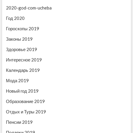
ц
а
я
2020-god-com-ucheba
и
я
з
з
а
Год 2020
я
а
п
п
Гороскопы 2019
п
и
и
с
о
Законы 2019
с
ь
з
ь
:
Здоровье 2019
:
а
Интересное 2019
п
Календарь 2019
и
Мода 2019
с
Новый год 2019
я
Образование 2019
м
Отдых и Туры 2019
Пенсии 2019
Подарки 2019