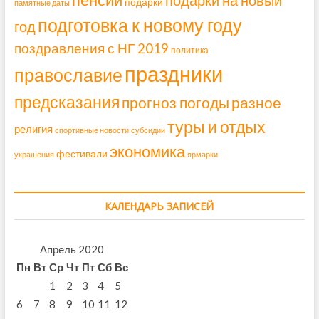
подарки на новый
подарки
памятные даты
подготовка к новому году
год
поздравления с НГ 2019
политика
праздники
православие
предсказания
прогноз погоды
разное
туры и отдых
религия
спортивные новости
субсидии
экономика
фестивали
украшения
ярмарки
КАЛЕНДАРЬ ЗАПИСЕЙ
Апрель 2020
Пн
Вт
Ср
Чт
Пт
Сб
Вс
1
2
3
4
5
6
7
8
9
10
11
12