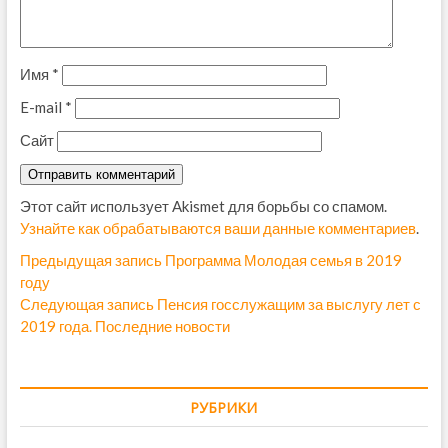
Имя
*
E-mail
*
Сайт
Этот сайт использует Akismet для борьбы со спамом.
Узнайте как обрабатываются ваши данные комментариев
.
Н
Предыдущая запись
П
Программа Молодая семья в 2019
году
р
а
Следующая запись
С
Пенсия госслужащим за выслугу лет с
е
в
2019 года. Последние новости
л
д
е
ы
и
д
д
г
у
у
РУБРИКИ
ю
щ
а
щ
а