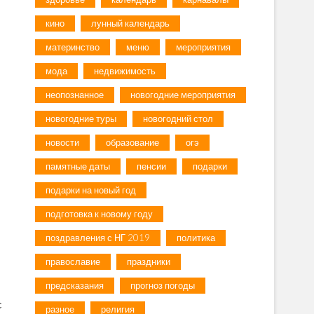
кино
лунный календарь
материнство
меню
мероприятия
мода
недвижимость
неопознанное
новогодние мероприятия
новогодние туры
новогодний стол
новости
образование
огэ
памятные даты
пенсии
подарки
подарки на новый год
подготовка к новому году
поздравления с НГ 2019
политика
православие
праздники
предсказания
прогноз погоды
с
разное
религия