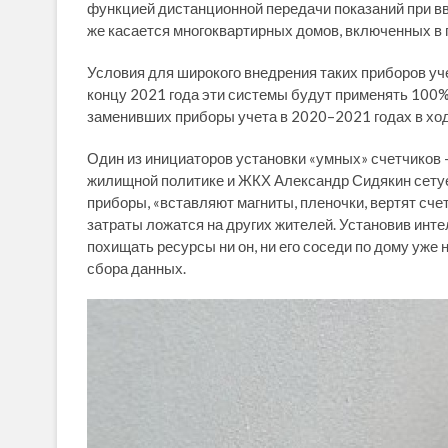
функцией дистанционной передачи показаний при вво
же касается многоквартирных домов, включенных в 
Условия для широкого внедрения таких приборов уче
концу 2021 года эти системы будут применять 100%
заменивших приборы учета в 2020–2021 годах в ход
Один из инициаторов установки «умных» счетчиков 
жилищной политике и ЖКХ Александр Сидякин сетует
приборы, «вставляют магниты, пленочки, вертят сче
затраты ложатся на других жителей. Установив инте
похищать ресурсы ни он, ни его соседи по дому уже
сбора данных.