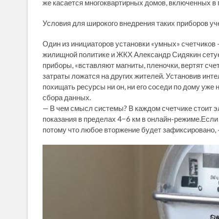
же касается многоквартирных домов, включенных в 
Условия для широкого внедрения таких приборов уче
Один из инициаторов установки «умных» счетчиков 
жилищной политике и ЖКХ Александр Сидякин сетует
приборы, «вставляют магниты, пленочки, вертят сче
затраты ложатся на других жителей. Установив инте
похищать ресурсы ни он, ни его соседи по дому уже
сбора данных.
— В чем смысл системы? В каждом счетчике стоит эл
показания в пределах 4−6 км в онлайн-режиме.Если 
потому что любое вторжение будет зафиксировано,