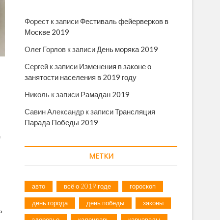
Форест
к записи
Фестиваль фейерверков в
Москве 2019
Олег Горлов
к записи
День моряка 2019
Сергей
к записи
Изменения в законе о
занятости населения в 2019 году
Николь
к записи
Рамадан 2019
Савин Александр
к записи
Трансляция
Парада Победы 2019
е
МЕТКИ
авто
всё о 2019 годе
гороскоп
день города
день победы
законы
ь
здоровье
календарь
карнавалы