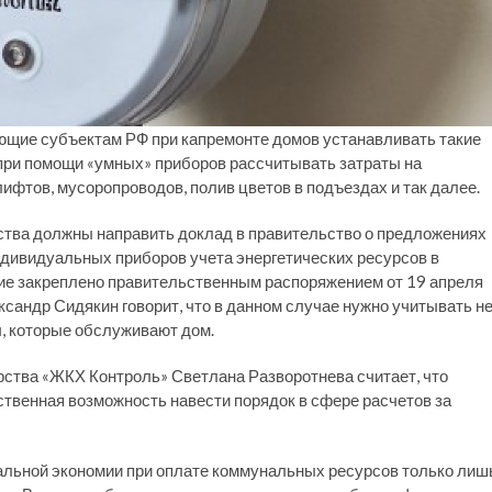
яющие субъектам РФ при капремонте домов устанавливать такие
 при помощи «умных» приборов рассчитывать затраты на
фтов, мусоропроводов, полив цветов в подъездах и так далее.
ства должны направить доклад в правительство о предложениях
ндивидуальных приборов учета энергетических ресурсов в
ие закреплено правительственным распоряжением от 19 апреля
ксандр Сидякин говорит, что в данном случае нужно учитывать н
мы, которые обслуживают дом.
ства «ЖКХ Контроль» Светлана Разворотнева считает, что
твенная возможность навести порядок в сфере расчетов за
альной экономии при оплате коммунальных ресурсов только лиш