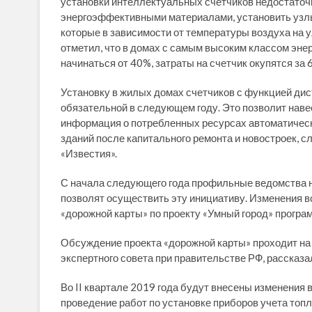
установки интеллектуальных счетчиков недостаточ
энергоэффективными материалами, установить узлы
которые в зависимости от температуры воздуха на у
отметил, что в домах с самым высоким классом эне
начинаться от 40%, затраты на счетчик окупятся за 
Установку в жилых домах счетчиков с функцией ди
обязательной в следующем году. Это позволит навес
информация о потребленных ресурсах автоматическ
зданий после капитального ремонта и новостроек, 
«Известия».
С начала следующего года профильные ведомства н
позволят осуществить эту инициативу. Изменения вс
«дорожной карты» по проекту «Умный город» прогр
Обсуждение проекта «дорожной карты» проходит на 
экспертного совета при правительстве РФ, рассказа
Во II квартале 2019 года будут внесены изменения
проведение работ по установке приборов учета топ