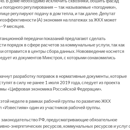
но. В доме необходимо исключить сквозняки, обшить фасад
 погодного регулирования — так называемые «погодники»,
лице регулируют подачу в дом тепла, и так далее. Депутат
ргоэффективности (А) экономия на платежах за ЖКХ может
6−9 месяцев.
станционной передачи показаний предлагают сделать
ти порядок в сфере расчетов за коммунальные услуги, так как
и отправится в центры сбора данных. Нововведение коснется
следует из документов Минстроя, с которыми ознакомились
ачнут разработку поправок в нормативные документы, которые
тупят в силу не ранее 1 июля 2019 года, следует из проекта
аммы «Цифровая экономика Российской Федерации».
этой неделе в рамках рабочей группы по развитию ЖКХ
л «Известиям» один из участников рабочей группы.
 в законодательство РФ, предусматривающие обязательное
ливно-энергетических ресурсов, коммунальных ресурсов и услуг 