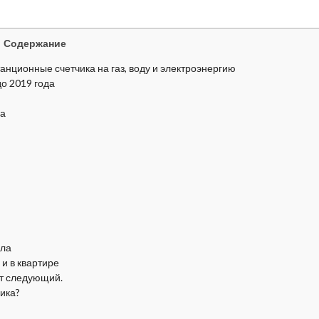
Содержание
анционные счетчика на газ, воду и электроэнергию
до 2019 года
ла
ила
и в квартире
ет следующий.
ика?