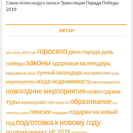
Савин Александр
к записи
Трансляция Парада Победы
2019
МЕТКИ
гороскоп
день города
день
авто
всё о 2019 годе
законы
здоровье
календарь
победы
лунный календарь
материнство
карнавалы
кино
меню
мода
недвижимость
мероприятия
неопознанное
новогодние мероприятия
новогодние
образование
туры
новогодний стол
новости
огэ
пенсии
подарки на новый
подарки
памятные даты
подготовка к новому году
год
поздравления с НГ 2019
политика