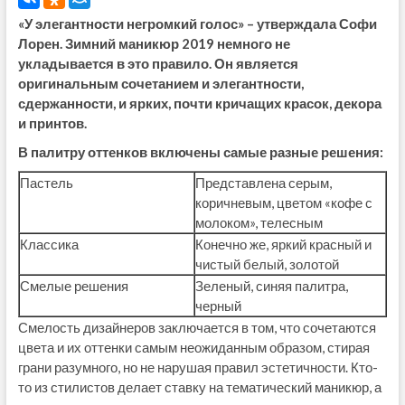
«У элегантности негромкий голос» – утверждала Софи
Лорен. Зимний маникюр 2019 немного не
укладывается в это правило. Он является
оригинальным сочетанием и элегантности,
сдержанности, и ярких, почти кричащих красок, декора
и принтов.
В палитру оттенков включены самые разные решения:
Пастель
Представлена серым,
коричневым, цветом «кофе с
молоком», телесным
Классика
Конечно же, яркий красный и
чистый белый, золотой
Смелые решения
Зеленый, синяя палитра,
черный
Смелость дизайнеров заключается в том, что сочетаются
цвета и их оттенки самым неожиданным образом, стирая
грани разумного, но не нарушая правил эстетичности. Кто-
то из стилистов делает ставку на тематический маникюр, а