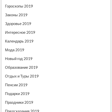
и
з
з
Гороскопы 2019
а
а
я
п
п
Законы 2019
п
и
и
с
с
Здоровье 2019
о
ь
ь
Интересное 2019
з
:
:
а
Календарь 2019
п
Мода 2019
и
Новый год 2019
с
Образование 2019
я
Отдых и Туры 2019
м
Пенсии 2019
Подарки 2019
Праздники 2019
Предсказания 2019