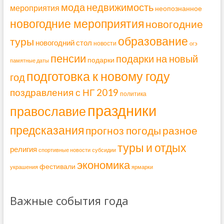
мода
недвижимость
мероприятия
неопознанное
новогодние мероприятия
новогодние
образование
туры
новогодний стол
новости
огэ
пенсии
подарки на новый
подарки
памятные даты
подготовка к новому году
год
поздравления с НГ 2019
политика
праздники
православие
предсказания
прогноз погоды
разное
туры и отдых
религия
спортивные новости
субсидии
экономика
фестивали
украшения
ярмарки
Важные события года