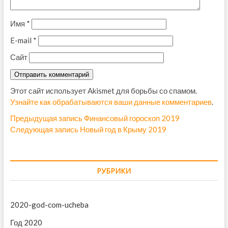
Имя
*
E-mail
*
Сайт
Этот сайт использует Akismet для борьбы со спамом.
Узнайте как обрабатываются ваши данные комментариев
.
Н
Предыдущая запись
П
Финансовый гороскоп 2019
Следующая запись
С
Новый год в Крыму 2019
р
а
л
е
в
е
д
д
ы
и
РУБРИКИ
у
д
г
ю
у
щ
щ
а
2020-god-com-ucheba
а
а
ц
я
я
Год 2020