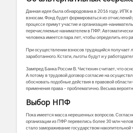
Данная идея была обнародована в 2016 году. ИПК в
взносам. Фонд будет формироваться из отчислений 
процессе примут участие и организация-наниматель,
перечисляемые нанимателем в ПФР. Автоматически в
человека имеется пара лет, чтобы определить его р
При осуществлении взносов трудящийся получает л
заработанного. Кстати, льготы будут и у работодате
Зампред Банка России В. Чистюхин считает, что ос
А потому в трудовой договор согласие на осуществ
обосновать подобные действия в правовой области б
применения права – проблематично. Весьма вероятно
Выбор НПФ
Пока имеется масса нерешенных вопросов. Согласно
организации из ПФР перевелись более 30 млн челове
стало замораживание государством накопительной ч