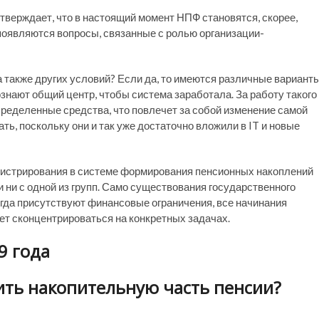
верждает, что в настоящий момент НПФ становятся, скорее,
появляются вопросы, связанные с ролью организации-
а также других условий? Если да, то имеются различные вариант
знают общий центр, чтобы система заработала. За работу такого
ределенные средства, что повлечет за собой изменение самой
ь, поскольку они и так уже достаточно вложили в IT и новые
истрирования в системе формирования пенсионных накоплений
 ни с одной из групп. Само существования государственного
егда присутствуют финансовые ограничения, все начинания
ет сконцентрироваться на конкретных задачах.
9 года
ить накопительную часть пенсии?