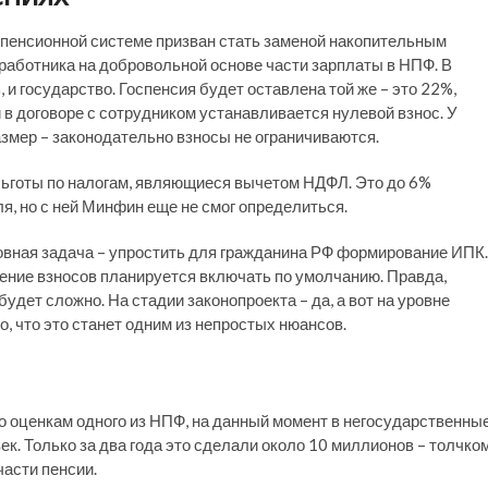
 пенсионной системе призван стать заменой накопительным
работника на добровольной основе части зарплаты в НПФ. В
 и государство. Госпенсия будет оставлена той же – это 22%,
 договоре с сотрудником устанавливается нулевой взнос. У
азмер – законодательно взносы не ограничиваются.
ьготы по налогам, являющиеся вычетом НДФЛ. Это до 6%
ля, но с ней Минфин еще не смог определиться.
новная задача – упростить для гражданина РФ формирование ИПК.
ление взносов планируется включать по умолчанию. Правда,
удет сложно. На стадии законопроекта – да, а вот на уровне
, что это станет одним из непростых нюансов.
 оценкам одного из НПФ, на данный момент в негосударственны
к. Только за два года это сделали около 10 миллионов – толчко
асти пенсии.