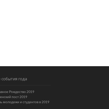
 события года
вное Рождество 2019
енский пост 2019
ь молодежи и студентов в 2019