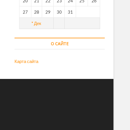
20
21
22
23
24
25
26
27
28
29
30
31
" Дек
О САЙТЕ
Карта сайта