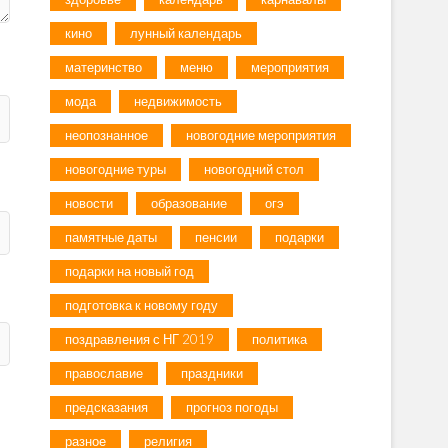
кино
лунный календарь
материнство
меню
мероприятия
мода
недвижимость
неопознанное
новогодние мероприятия
новогодние туры
новогодний стол
новости
образование
огэ
памятные даты
пенсии
подарки
подарки на новый год
подготовка к новому году
поздравления с НГ 2019
политика
православие
праздники
предсказания
прогноз погоды
разное
религия