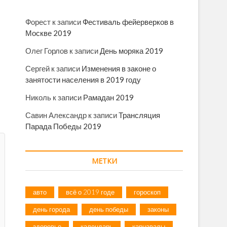
Форест
к записи
Фестиваль фейерверков в
Москве 2019
Олег Горлов
к записи
День моряка 2019
Сергей
к записи
Изменения в законе о
занятости населения в 2019 году
Николь
к записи
Рамадан 2019
Савин Александр
к записи
Трансляция
Парада Победы 2019
МЕТКИ
авто
всё о 2019 годе
гороскоп
день города
день победы
законы
здоровье
календарь
карнавалы