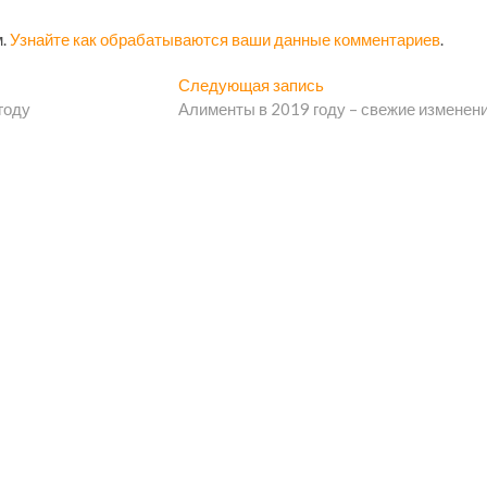
м.
Узнайте как обрабатываются ваши данные комментариев
.
Следующая запись
С
году
Алименты в 2019 году – свежие изменен
л
е
д
у
ю
щ
а
я
з
а
п
и
с
ь
: