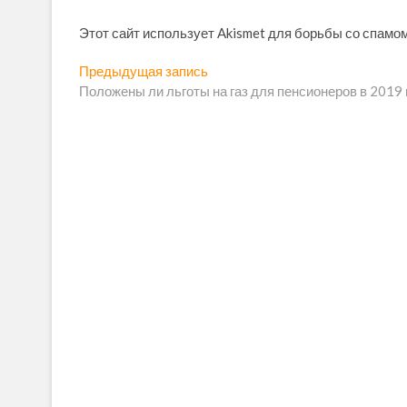
Этот сайт использует Akismet для борьбы со спамо
Н
Предыдущая запись
П
Положены ли льготы на газ для пенсионеров в 2019 
р
а
е
в
д
ы
и
д
г
у
щ
а
а
ц
я
и
з
а
я
п
п
и
с
о
ь
з
: