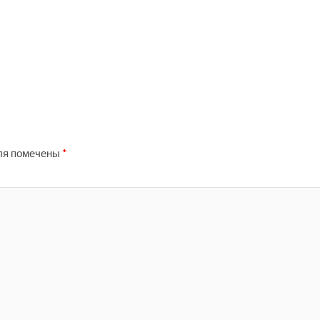
ля помечены
*