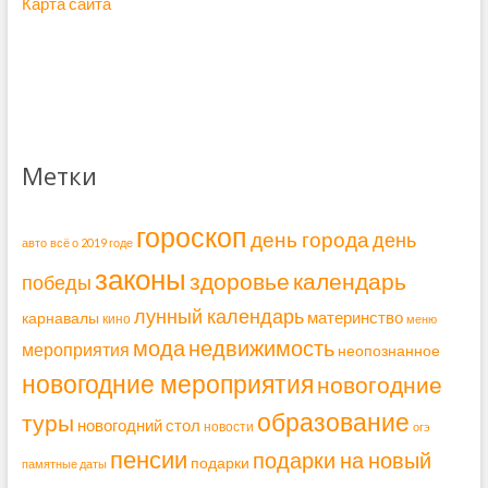
Карта сайта
Метки
гороскоп
день города
день
авто
всё о 2019 годе
законы
здоровье
календарь
победы
лунный календарь
материнство
карнавалы
кино
меню
мода
недвижимость
мероприятия
неопознанное
новогодние мероприятия
новогодние
образование
туры
новогодний стол
новости
огэ
пенсии
подарки на новый
подарки
памятные даты