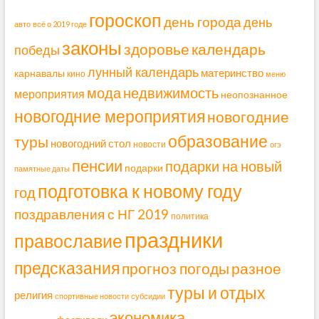
гороскоп
день города
день
авто
всё о 2019 годе
законы
здоровье
календарь
победы
лунный календарь
материнство
карнавалы
кино
меню
мода
недвижимость
мероприятия
неопознанное
новогодние мероприятия
новогодние
образование
туры
новогодний стол
новости
огэ
пенсии
подарки на новый
подарки
памятные даты
подготовка к новому году
год
поздравления с НГ 2019
политика
праздники
православие
предсказания
прогноз погоды
разное
туры и отдых
религия
спортивные новости
субсидии
экономика