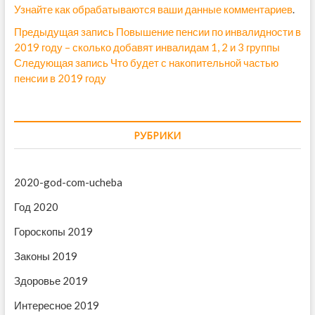
Узнайте как обрабатываются ваши данные комментариев
.
Н
Предыдущая запись
П
Повышение пенсии по инвалидности в
2019 году – сколько добавят инвалидам 1, 2 и 3 группы
р
а
Следующая запись
С
Что будет с накопительной частью
е
в
пенсии в 2019 году
л
д
е
ы
и
д
д
г
у
у
РУБРИКИ
ю
щ
а
щ
а
ц
а
я
2020-god-com-ucheba
и
я
з
з
а
Год 2020
я
а
п
п
Гороскопы 2019
п
и
и
с
о
Законы 2019
с
ь
з
ь
:
Здоровье 2019
:
а
Интересное 2019