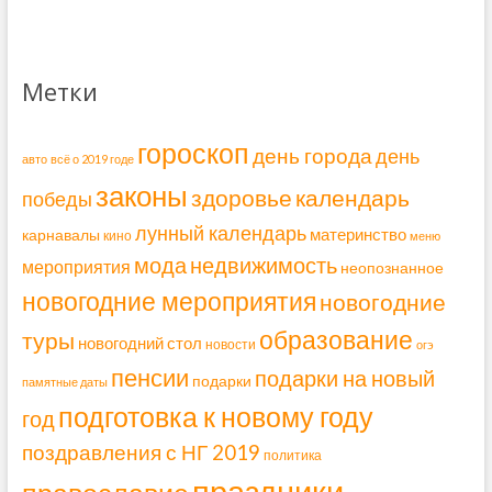
Метки
гороскоп
день города
день
авто
всё о 2019 годе
законы
здоровье
календарь
победы
лунный календарь
материнство
карнавалы
кино
меню
мода
недвижимость
мероприятия
неопознанное
новогодние мероприятия
новогодние
образование
туры
новогодний стол
новости
огэ
пенсии
подарки на новый
подарки
памятные даты
подготовка к новому году
год
поздравления с НГ 2019
политика
праздники