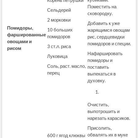
Корень петрушки
Поместить на
Сельдерей
сковородку.
2 морковки
Добавить к уже
Помидоры,
10 больших
жарящимся овощам
фаршированные
помидоров
рис, сердцевидки
овощами и
помидоров и специи.
3 ст.л. риса
рисом
Нафаршировать
Луковица
помидоры и
Соль, раст. масло,
поставить
перец
выпекаться в
духовку.
Очистить,
выпотрошить и
нарезать карасиков.
Присолить,
обвалять их в муке
600 г ягод клюквы