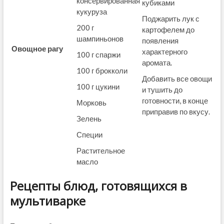
консервированная
кубиками
кукуруза
Поджарить лук с
200 г
картофелем до
шампиньонов
появления
Овощное рагу
характерного
100 г спаржи
аромата.
100 г брокколи
Добавить все овощи
100 г цукини
и тушить до
готовности, в конце
Морковь
приправив по вкусу.
Зелень
Специи
Растительное
масло
Рецепты блюд, готовящихся в
мультиварке