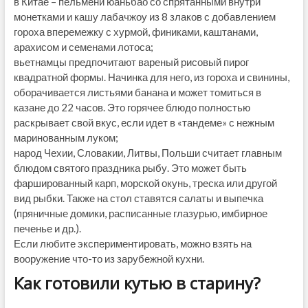
в Китае – пельмени юаньбао со спрятанными внутри
монетками и кашу лабачжоу из 8 злаков с добавлением
гороха вперемежку с хурмой, финиками, каштанами,
арахисом и семенами лотоса;
вьетнамцы предпочитают вареный рисовый пирог
квадратной формы. Начинка для него, из гороха и свинины,
оборачивается листьями банана и может томиться в
казане до 22 часов. Это горячее блюдо полностью
раскрывает свой вкус, если идет в «тандеме» с нежным
маринованным луком;
народ Чехии, Словакии, Литвы, Польши считает главным
блюдом святого праздника рыбу. Это может быть
фаршированный карп, морской окунь, треска или другой
вид рыбки. Также на стол ставятся салаты и выпечка
(пряничные домики, расписанные глазурью, имбирное
печенье и др.).
Если любите экспериментировать, можно взять на
вооружение что-то из зарубежной кухни.
Как готовили кутью в старину?