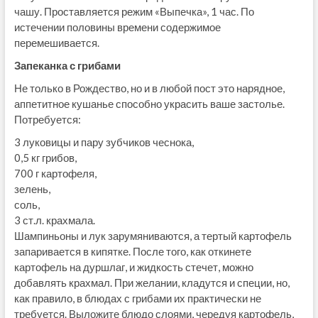
чашу. Проставляется режим «Выпечка», 1 час. По
истечении половины времени содержимое
перемешивается.
Запеканка с грибами
Не только в Рождество, но и в любой пост это нарядное,
аппетитное кушанье способно украсить ваше застолье.
Потребуется:
3 луковицы и пару зубчиков чеснока,
0,5 кг грибов,
700 г картофеля,
зелень,
соль,
3 ст.л. крахмала.
Шампиньоны и лук зарумяниваются, а тертый картофель
запаривается в кипятке. После того, как откинете
картофель на дуршлаг, и жидкость стечет, можно
добавлять крахмал. При желании, кладутся и специи, но,
как правило, в блюдах с грибами их практически не
требуется. Выложите блюдо слоями, чередуя картофель,