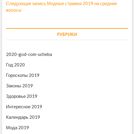
Следующая запись
С
Модные стрижки 2019 на средние
р
а
волосы
л
е
в
е
д
д
ы
и
у
д
г
РУБРИКИ
ю
у
щ
щ
а
а
а
ц
2020-god-com-ucheba
я
я
и
з
з
Год 2020
а
а
я
Гороскопы 2019
п
п
п
и
и
Законы 2019
с
с
о
ь
ь
Здоровье 2019
з
:
:
Интересное 2019
а
Календарь 2019
п
Мода 2019
и