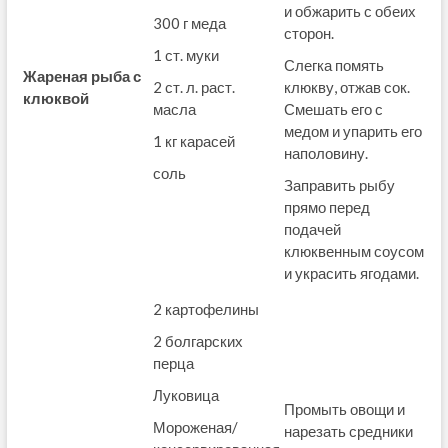
и обжарить с обеих
300 г меда
сторон.
1 ст. муки
Слегка помять
Жареная рыба с
2 ст. л. раст.
клюкву, отжав сок.
клюквой
масла
Смешать его с
медом и упарить его
1 кг карасей
наполовину.
соль
Заправить рыбу
прямо перед
подачей
клюквенным соусом
и украсить ягодами.
2 картофелины
2 болгарских
перца
Луковица
Промыть овощи и
Мороженая/
нарезать средники