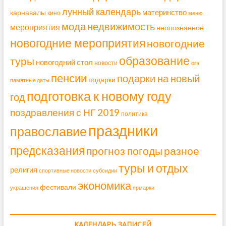
лунный календарь
материнство
карнавалы
кино
меню
мода
недвижимость
мероприятия
неопознанное
новогодние мероприятия
новогодние
образование
туры
новогодний стол
новости
огэ
пенсии
подарки на новый
подарки
памятные даты
подготовка к новому году
год
поздравления с НГ 2019
политика
праздники
православие
предсказания
прогноз погоды
разное
туры и отдых
религия
спортивные новости
субсидии
экономика
фестивали
украшения
ярмарки
КАЛЕНДАРЬ ЗАПИСЕЙ