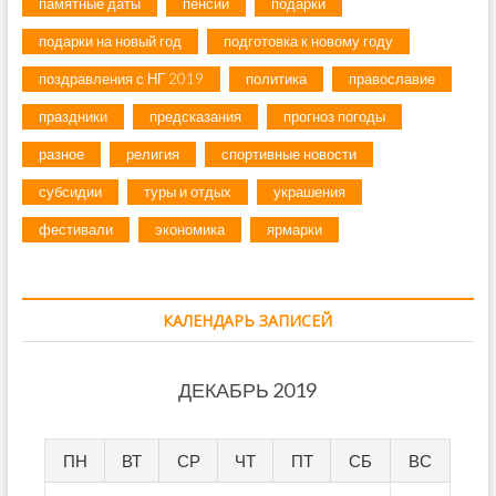
памятные даты
пенсии
подарки
подарки на новый год
подготовка к новому году
поздравления с НГ 2019
политика
православие
праздники
предсказания
прогноз погоды
разное
религия
спортивные новости
субсидии
туры и отдых
украшения
фестивали
экономика
ярмарки
КАЛЕНДАРЬ ЗАПИСЕЙ
ДЕКАБРЬ 2019
ПН
ВТ
СР
ЧТ
ПТ
СБ
ВС