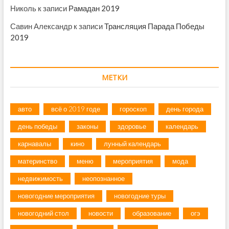
Николь
к записи
Рамадан 2019
Савин Александр
к записи
Трансляция Парада Победы
2019
МЕТКИ
авто
всё о 2019 годе
гороскоп
день города
день победы
законы
здоровье
календарь
карнавалы
кино
лунный календарь
материнство
меню
мероприятия
мода
недвижимость
неопознанное
новогодние мероприятия
новогодние туры
новогодний стол
новости
образование
огэ