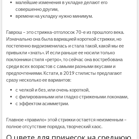
малейшие изменения в укладке делают его
совершенно другим,
времени на укладку нужно минимум.
Гаврош – это стрижка-отголосок 70-е из прошлого века.
Изначально она была вариацией короткой стрижки, но
постепенно видоизменилась и стала такой, какой мы ее
привыкли «знать». И если раньше ее носили только
поклонники стиля «ретро», то сейчас она востребована
среди всех возрастов с самыми разными вкусами и
предпочтениями. Кстати, в 2019 стилисты предлагают
сразу несколько ее вариантов:
с челкой и без, или очень короткой,
с филированными или гладко стрижеными локонами,
с эффектом асимметрии.
Главное «правило» этой стрижки остается неизменным –
полное отсутствие порядка, творческий хаос.
О цвете для причесок на среднюю