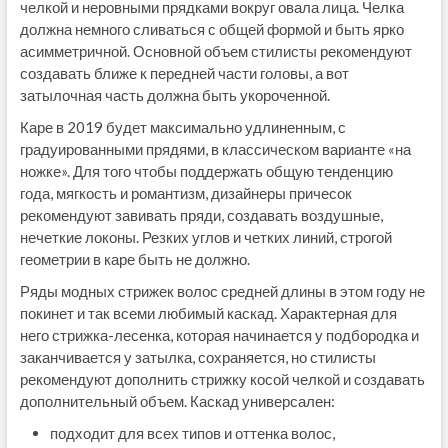
челкой и неровными прядками вокруг овала лица. Челка
должна немного сливаться с общей формой и быть ярко
асимметричной. Основной объем стилисты рекомендуют
создавать ближе к передней части головы, а вот
затылочная часть должна быть укороченной.
Каре в 2019 будет максимально удлиненным, с
градуированными прядями, в классическом варианте «на
ножке». Для того чтобы поддержать общую тенденцию
года, мягкость и романтизм, дизайнеры причесок
рекомендуют завивать пряди, создавать воздушные,
нечеткие локоны. Резких углов и четких линий, строгой
геометрии в каре быть не должно.
Ряды модных стрижек волос средней длины в этом году не
покинет и так всеми любимый каскад. Характерная для
него стрижка-лесенка, которая начинается у подбородка и
заканчивается у затылка, сохраняется, но стилисты
рекомендуют дополнить стрижку косой челкой и создавать
дополнительный объем. Каскад универсален:
подходит для всех типов и оттенка волос,