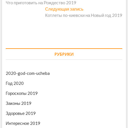
Что приготовить на Рождество 2019
р
а
Следующая запись
е
С
в
Котлеты по-киевски на Новый год 2019
д
л
ы
е
и
д
д
г
у
у
щ
ю
а
а
щ
ц
я
а
РУБРИКИ
и
з
я
а
з
я
п
а
2020-god-com-ucheba
п
и
п
Год 2020
с
и
о
ь
с
Гороскопы 2019
з
:
ь
Законы 2019
:
а
Здоровье 2019
п
и
Интересное 2019