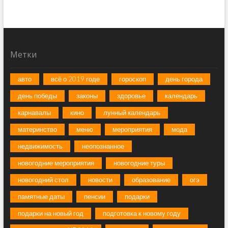
Метки
авто
всё о 2019 годе
гороскоп
день города
день победы
законы
здоровье
календарь
карнавалы
кино
лунный календарь
материнство
меню
мероприятия
мода
недвижимость
неопознанное
новогодние мероприятия
новогодние туры
новогодний стол
новости
образование
огэ
памятные даты
пенсии
подарки
подарки на новый год
подготовка к новому году